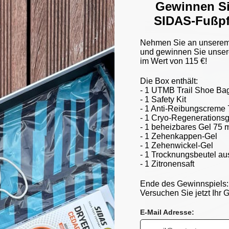
Gewinnen Si
SIDAS-Fußpf
nlegesohlen
Nehmen Sie an unserem 
und gewinnen Sie unser
im Wert von 115 €!
optimalen Halt und
orgen. Unsere aus hochwertigen
Die Box enthält:
- 1 UTMB Trail Shoe Ba
en sich für verschiedene
- 1 Safety Kit
kifahren bis hin zum Laufen. Mit
- 1 Anti-Reibungscreme 
ie die Belastung Ihrer Gelenke
- 1 Cryo-Regenerationsg
das-Einlegesohlen fördern
- 1 beheizbares Gel 75 
eine ausgewogene
- 1 Zehenkappen-Gel
tliche Leistung und Ihren
- 1 Zehenwickel-Gel
r Sportler sind oder einfach nur
- 1 Trocknungsbeutel au
heiden Sie sich für Sidas-
- 1 Zitronensaft
Sporterlebnis. Kümmern Sie sich
form, egal bei welcher Aktivität!
Ende des Gewinnspiels:
Versuchen Sie jetzt Ihr G
E-Mail Adresse: