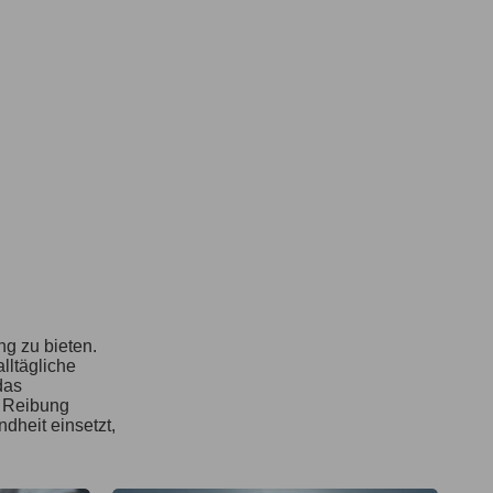
ng zu bieten.
lltägliche
das
e Reibung
dheit einsetzt,