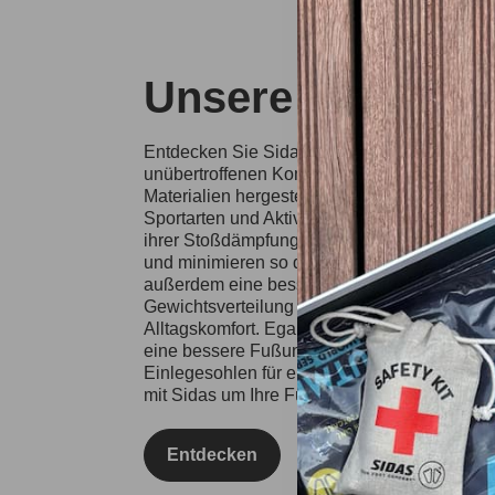
Unsere Sidas-Ei
Entdecken Sie Sidas-Einlegesohlen, die für 
unübertroffenen Komfort bei jedem Schritt s
Materialien hergestellten Einlegesohlen eign
Sportarten und Aktivitäten, von Tennis über S
ihrer Stoßdämpfungstechnologie reduzieren s
und minimieren so das Verletzungsrisiko. Si
außerdem eine bessere Körperhaltung und 
Gewichtsverteilung und steigern so Ihre spor
Alltagskomfort. Egal, ob Sie leidenschaftliche
eine bessere Fußunterstützung suchen, entsc
Einlegesohlen für ein optimiertes Lauf- und 
mit Sidas um Ihre Füße und bleiben Sie in Top
Entdecken