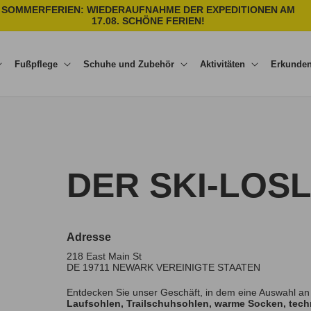
SOMMERFERIEN: WIEDERAUFNAHME DER EXPEDITIONEN AM
17.08. SCHÖNE FERIEN!
Fußpflege
Schuhe und Zubehör
Aktivitäten
Erkunde
DER SKI-LOS
Adresse
218 East Main St
DE 19711
NEWARK
VEREINIGTE STAATEN
Entdecken Sie unser Geschäft, in dem eine Auswahl an
Laufsohlen, Trailschuhsohlen, warme Socken, techn