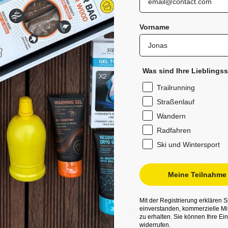
Vorname
Was sind Ihre Lieblings
Unsere Tra
Trailrunning
Straßenlauf
Entdecken Sie die Lauf- und
Wandern
Komfort beim Laufen sorgen.
sorgen für einen hervorrage
Radfahren
auch bei intensivstem Train
Ski und Wintersport
die Griffbänder reduzieren 
perfekten Socken für Ihre Füß
Abenteuer und genießen Sie 
Meine Teilnahme 
Komfort.
Mit der Registrierung erklären S
Entdecken
einverstanden, kommerzielle Mi
zu erhalten. Sie können Ihre Ein
widerrufen.