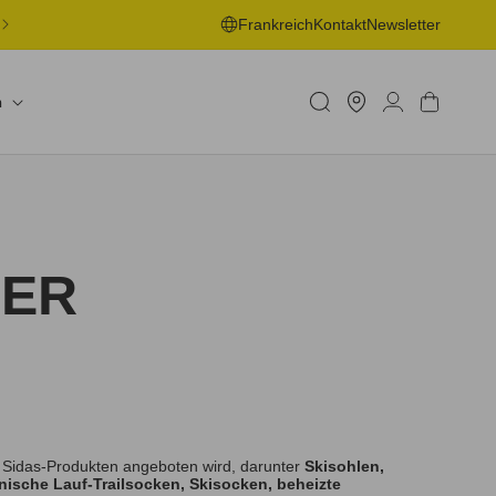
KOSTENLOSE LIEFERUNG AN EINE ABHOLSTELLE AB 50€ -
Frankreich
Kontakt
Newsletter
WEITERE INFORMATIONEN
Ein
Geschäft
Einloggen
Warenkorb
n
betreuen
LER
 Sidas-Produkten angeboten wird, darunter
Skisohlen,
ische Lauf-Trailsocken, Skisocken, beheizte