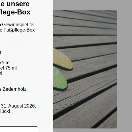
e unsere
lege-Box
Gewinnspiel teil
e Fußpflege-Box
g
75 ml
el 75 ml
ml
s Zedernholz
 31. August 2026.
lück!