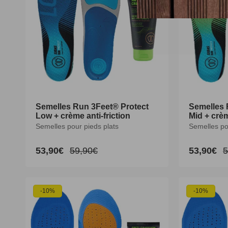
Semelles Run 3Feet® Protect
Semelles Run 3Feet® Protect
Semelles 
Semelles 
Low + crème anti-friction
Low + crème anti-friction
Mid + crèm
Mid + crèm
Semelles pour pieds plats
Semelles pour pieds plats
Semelles po
Semelles po
53,90€
53,90€
59,90€
59,90€
53,90€
53,90€
5
5
Prix
Prix
Prix
Prix
Prix
Prix
P
P
promotionnel
promotionnel
habituel
habituel
promotion
promotion
h
h
XS
S
M
L
XL
XXL
XS
S
-10%
-10%