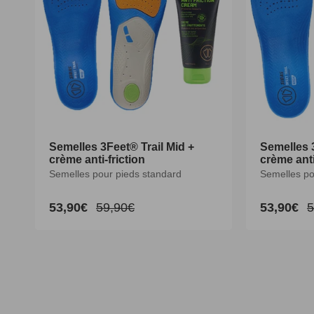
Semelles 3Feet® Trail Mid +
Semelles 3Feet® Trail Mid +
Semelles 
Semelles 
crème anti-friction
crème anti-friction
crème anti
crème anti
Semelles pour pieds standard
Semelles pour pieds standard
Semelles po
Semelles po
53,90€
53,90€
59,90€
59,90€
53,90€
53,90€
5
5
Prix
Prix
Prix
Prix
Prix
Prix
P
P
promotionnel
promotionnel
habituel
habituel
promotion
promotion
h
h
XS
S
M
L
XL
XXL
XS
S