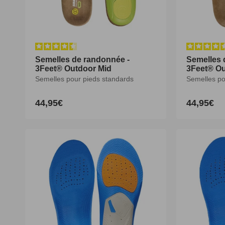
Semelles de randonnée -
Semelles de randonnée -
Semelles 
3Feet® Outdoor Mid
3Feet® Outdoor Mid
3Feet® Ou
Semelles pour pieds standards
Semelles pour pieds standards
Semelles po
44,95€
44,95€
44,95€
Prix
Prix
Prix
habituel
habituel
habituel
XS
S
M
L
XL
XXL