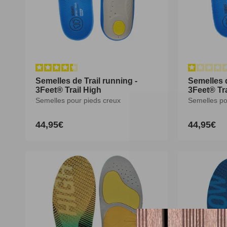
Semelles de Trail running -
Semelles de Trail running -
Semelles d
Semelles d
3Feet® Trail High
3Feet® Trail High
3Feet® Tr
3Feet® Tr
Semelles pour pieds creux
Semelles pour pieds creux
Semelles po
Semelles po
44,95€
44,95€
44,95€
44,95€
Prix
Prix
Prix
Prix
habituel
habituel
habituel
habituel
XS
S
M
L
XL
XXL
XS
S