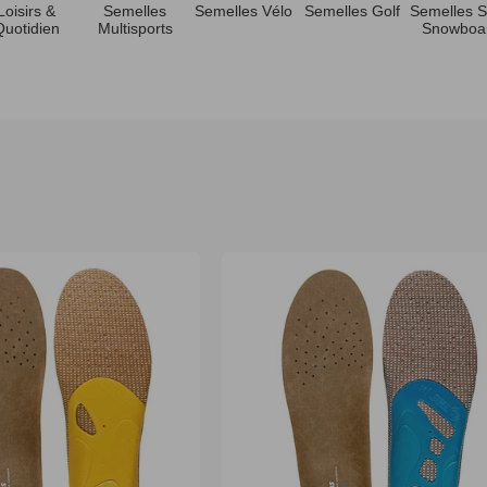
Loisirs &
Semelles
Semelles Vélo
Semelles Golf
Semelles S
c
Quotidien
Multisports
Snowboa
t
i
o
n
: