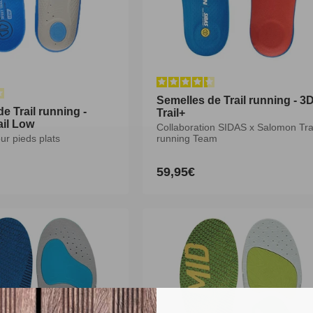
Semelles de Trail running - 3
Semelles de Trail running - 3
e Trail running -
e Trail running -
Trail+
Trail+
ail Low
ail Low
Collaboration SIDAS x Salomon Tra
Collaboration SIDAS x Salomon Tra
ur pieds plats
ur pieds plats
running Team
running Team
59,95€
59,95€
Prix
Prix
habituel
habituel
M
L
XL
XXL
XS
S
M
L
XL
XXL