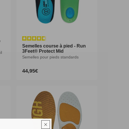
D
D
Semelles course à pied - Run
Semelles course à pied - Run
3Feet® Protect Mid
3Feet® Protect Mid
il
il
Semelles pour pieds standards
Semelles pour pieds standards
44,95€
44,95€
Prix
Prix
habituel
habituel
XS
S
M
L
XL
XXL