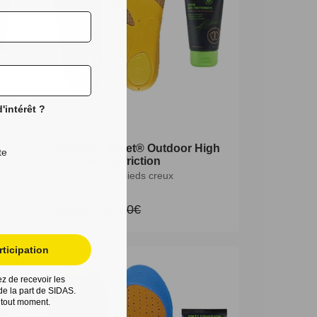
'intérêt ?
 +
 +
Semelles 3Feet® Outdoor High
te
+ crème anti-friction
Semelles pour pieds creux
53,90€
59,90€
Prix
Prix
promotionnel
habituel
ticipation
-10%
z de recevoir les
e la part de SIDAS.
 tout moment.