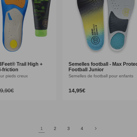
3Feet® Trail High +
3Feet® Trail High +
Semelles football - Max Prote
Semelles football - Max Prote
-friction
-friction
Football Junior
Football Junior
ur pieds creux
ur pieds creux
Semelles de football pour enfants
Semelles de football pour enfants
9,90€
9,90€
14,95€
14,95€
rix
rix
Prix
Prix
nel
nel
abituel
abituel
habituel
habituel
M
L
XL
XXL
3XS
2XS
XS
S
1
2
3
4