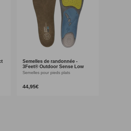
ct
ct
Semelles de randonnée -
Semelles de randonnée -
3Feet® Outdoor Sense Low
3Feet® Outdoor Sense Low
Semelles pour pieds plats
Semelles pour pieds plats
44,95€
44,95€
Prix
Prix
habituel
habituel
XS
S
M
L
XL
XXL