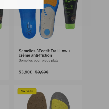
Semelles 3Feet® Trail Low +
Semelles 3Feet® Trail Low +
crème anti-friction
crème anti-friction
Semelles pour pieds plats
Semelles pour pieds plats
53,90€
53,90€
59,90€
59,90€
Prix
Prix
Prix
Prix
promotionnel
promotionnel
habituel
habituel
XS
S
M
L
XL
XXL
Nouveau