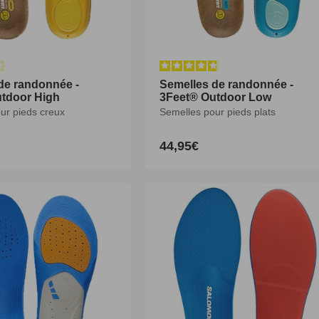
de randonnée -
Semelles de randonnée -
Semelles de randonnée -
tdoor High
3Feet® Outdoor Low
3Feet® Outdoor Low
ur pieds creux
Semelles pour pieds plats
Semelles pour pieds plats
44,95€
44,95€
Prix
Prix
habituel
habituel
XS
S
M
L
XL
XXL