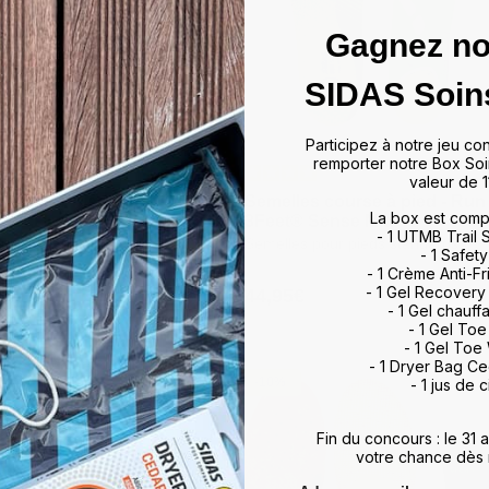
Gagnez no
SIDAS Soin
Participez à notre jeu co
remporter notre Box Soi
valeur de 1
course à pied - Run
course à pied - Run
Semelles course à pied - Run
Semelles course à pied - Run
La box est comp
otect Low
otect Low
3Feet® Sense Mid
3Feet® Sense Mid
- 1 UTMB Trail
ur pieds plats
ur pieds plats
Semelles pour pieds standards
Semelles pour pieds standards
- 1 Safety
- 1 Crème Anti-Fr
- 1 Gel Recovery
44,95€
44,95€
Prix
Prix
- 1 Gel chauff
habituel
habituel
- 1 Gel To
M
L
XL
XXL
XS
S
M
L
XL
XXL
- 1 Gel Toe
- 1 Dryer Bag C
-10%
- 1 jus de c
Fin du concours : le 31
votre chance dès 