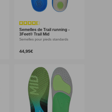
Semelles de Trail running -
Semelles de Trail running -
3Feet® Trail Mid
3Feet® Trail Mid
Semelles pour pieds standards
Semelles pour pieds standards
44,95€
44,95€
Prix
Prix
habituel
habituel
XS
S
M
L
XL
XXL