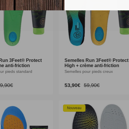
Run 3Feet® Protect
Run 3Feet® Protect
Semelles Run 3Feet® Protect
Semelles Run 3Feet® Protect
e anti-friction
e anti-friction
High + crème anti-friction
High + crème anti-friction
ur pieds standard
ur pieds standard
Semelles pour pieds creux
Semelles pour pieds creux
9,90€
9,90€
53,90€
53,90€
59,90€
59,90€
rix
rix
Prix
Prix
Prix
Prix
nel
nel
abituel
abituel
promotionnel
promotionnel
habituel
habituel
M
L
XL
XXL
XS
S
M
L
XL
XXL
Nouveau