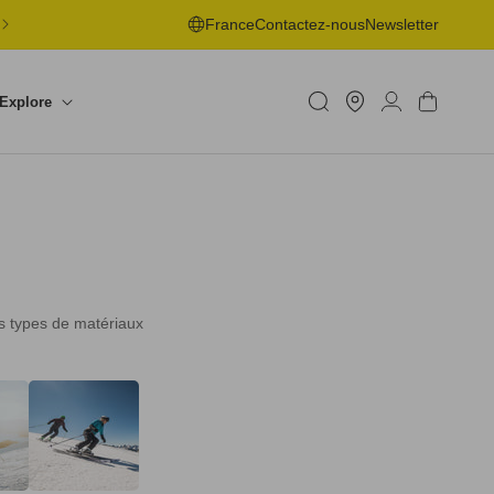
LIVRAISON OFFERTE EN POINT DE RETRAIT DÈS 50€ -
France
Contactez-nous
Newsletter
RETOURS SOUS 30J
Trouver
un
Connexion
Panier
Explore
shop
ts types de matériaux