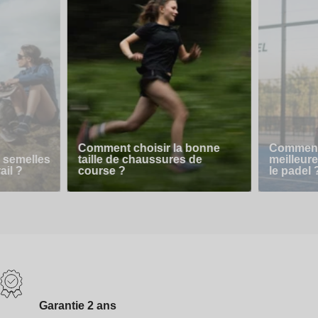
Comment choisir la bonne
Comment 
 semelles
taille de chaussures de
meilleur
ail ?
course ?
le padel 
Garantie 2 ans