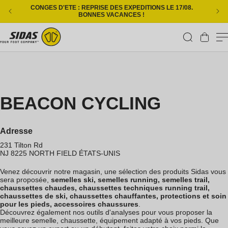
Ignorer et passer au contenu
CONGES D'ETE : REPRISE DES EXPEDITIONS LE 17/08.
L
BONNES VACANCES !
Panier
BEACON CYCLING
Adresse
231 Tilton Rd
NJ 8225
NORTH FIELD
ÉTATS-UNIS
Venez découvrir notre magasin, une sélection des produits Sidas vous
sera proposée,
semelles ski, semelles running, semelles trail,
chaussettes chaudes, chaussettes techniques running trail,
chaussettes de ski, chaussettes chauffantes, protections et soin
pour les pieds, accessoires chaussures
.
Découvrez également nos outils d'analyses pour vous proposer la
meilleure semelle, chaussette, équipement adapté à vos pieds. Que