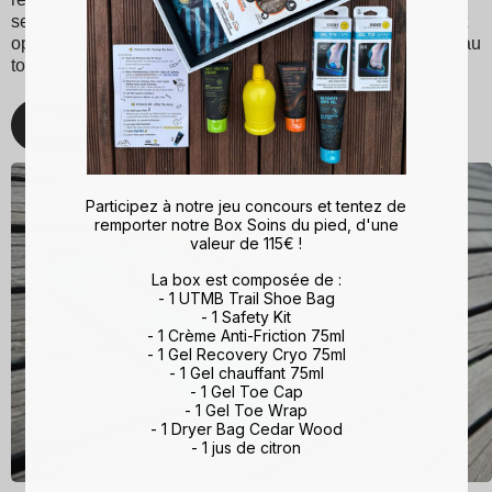
semelles Sidas pour une expérience de marche et de sport
optimisée. Avec Sidas, prenez soin de vos pieds et restez au
top de votre forme, quelle que soit l'activité !
Découvrez
Participez à notre jeu concours et tentez de
remporter notre Box Soins du pied, d'une
valeur de 115€ !
La box est composée de :
- 1 UTMB Trail Shoe Bag
- 1 Safety Kit
- 1 Crème Anti-Friction 75ml
- 1 Gel Recovery Cryo 75ml
- 1 Gel chauffant 75ml
- 1 Gel Toe Cap
- 1 Gel Toe Wrap
- 1 Dryer Bag Cedar Wood
- 1 jus de citron