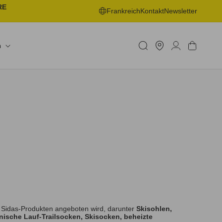
RE
Frankreich
Kontakt
Newsletter
Ein
Geschäft
Einloggen
Warenkorb
n
betreuen
 Sidas-Produkten angeboten wird, darunter
Skisohlen,
ische Lauf-Trailsocken, Skisocken, beheizte