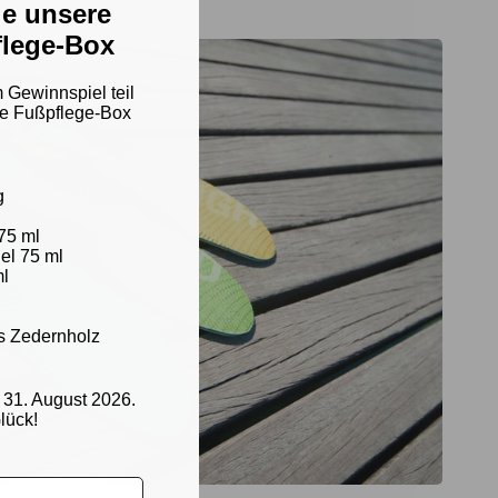
e unsere
lege-Box
Gewinnspiel teil
e Fußpflege-Box
g
75 ml
el 75 ml
ml
s Zedernholz
 31. August 2026.
lück!