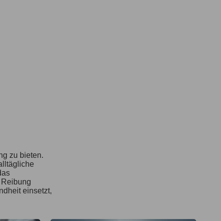
ng zu bieten.
lltägliche
das
e Reibung
dheit einsetzt,