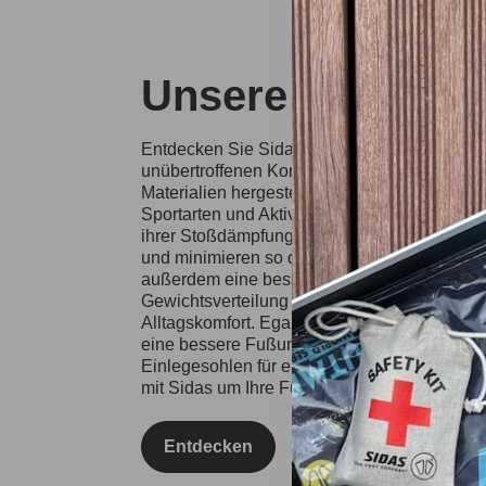
Unsere Sidas-Ei
Entdecken Sie Sidas-Einlegesohlen, die für 
unübertroffenen Komfort bei jedem Schritt s
Materialien hergestellten Einlegesohlen eign
Sportarten und Aktivitäten, von Tennis über S
ihrer Stoßdämpfungstechnologie reduzieren s
und minimieren so das Verletzungsrisiko. Si
außerdem eine bessere Körperhaltung und 
Gewichtsverteilung und steigern so Ihre spor
Alltagskomfort. Egal, ob Sie leidenschaftliche
eine bessere Fußunterstützung suchen, entsc
Einlegesohlen für ein optimiertes Lauf- und 
mit Sidas um Ihre Füße und bleiben Sie in Top
Entdecken