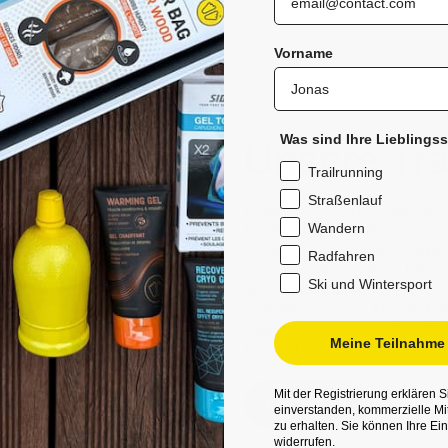
Vorname
Was sind Ihre Lieblings
Unsere Tra
Trailrunning
Straßenlauf
Entdecken Sie die Lauf- und
Wandern
Komfort beim Laufen sorgen.
sorgen für einen hervorrage
Radfahren
auch bei intensivstem Train
Ski und Wintersport
die Griffbänder reduzieren 
perfekten Socken für Ihre Füß
Abenteuer und genießen Sie 
Meine Teilnahme 
Komfort.
Mit der Registrierung erklären S
Entdecken
einverstanden, kommerzielle Mi
zu erhalten. Sie können Ihre Ein
widerrufen.