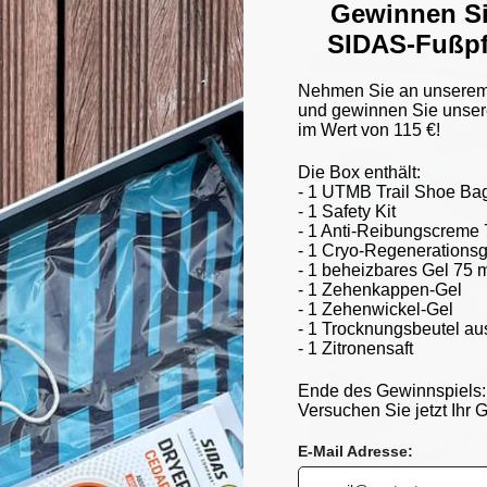
Gewinnen Si
SIDAS-Fußpf
nlegesohlen
Nehmen Sie an unserem 
und gewinnen Sie unser
im Wert von 115 €!
optimalen Halt und
orgen. Unsere aus hochwertigen
Die Box enthält:
- 1 UTMB Trail Shoe Ba
en sich für verschiedene
- 1 Safety Kit
kifahren bis hin zum Laufen. Mit
- 1 Anti-Reibungscreme 
ie die Belastung Ihrer Gelenke
- 1 Cryo-Regenerationsg
das-Einlegesohlen fördern
- 1 beheizbares Gel 75 
eine ausgewogene
- 1 Zehenkappen-Gel
tliche Leistung und Ihren
- 1 Zehenwickel-Gel
r Sportler sind oder einfach nur
- 1 Trocknungsbeutel au
heiden Sie sich für Sidas-
- 1 Zitronensaft
Sporterlebnis. Kümmern Sie sich
form, egal bei welcher Aktivität!
Ende des Gewinnspiels:
Versuchen Sie jetzt Ihr G
E-Mail Adresse: