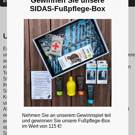
Gewinnen Sie unsere
Einlagen
Laufsocken
SIDAS-Fußpflege-Box
Unsere Sidas-Einlegesohlen
Entdecken Sie Sidas-Einlegesohlen, die für optimalen Halt
und unübertroffenen Komfort bei jedem Schritt sorgen. Unsere
aus hochwertigen Materialien hergestellten Einlegesohlen
eignen sich für verschiedene Sportarten und Aktivitäten, von
Tennis über Skifahren bis hin zum Laufen. Mit ihrer
Stoßdämpfungstechnologie reduzieren sie die Belastung
Ihrer Gelenke und minimieren so das Verletzungsrisiko.
Sidas-Einlegesohlen fördern außerdem eine bessere
Körperhaltung und eine ausgewogene Gewichtsverteilung
und steigern so Ihre sportliche Leistung und Ihren
Alltagskomfort. Egal, ob Sie leidenschaftlicher Sportler sind
oder einfach nur eine bessere Fußunterstützung suchen,
Nehmen Sie an unserem Gewinnspiel teil
und gewinnen Sie unsere Fußpflege-Box
entscheiden Sie sich für Sidas-Einlegesohlen für ein
im Wert von 115 €!
optimiertes Lauf- und Sporterlebnis. Kümmern Sie sich mit
Sidas um Ihre Füße und bleiben Sie in Topform, egal bei