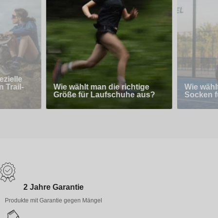
zielle
 Trail-
Wie wählt man die richtige
Wie wähl
Größe für Laufschuhe aus?
Socken f
2 Jahre Garantie
Produkte mit Garantie gegen Mängel