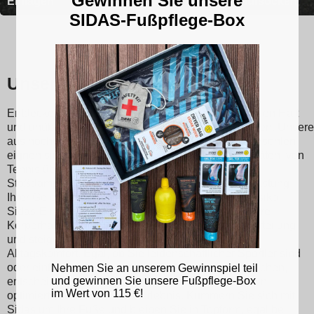
Gewinnen Sie unsere
Einlagen
Laufsocken
SIDAS-Fußpflege-Box
Unsere Sidas-Einlegesohlen
Entdecken Sie Sidas-Einlegesohlen, die für optimalen Halt
und unübertroffenen Komfort bei jedem Schritt sorgen. Unsere
aus hochwertigen Materialien hergestellten Einlegesohlen
eignen sich für verschiedene Sportarten und Aktivitäten, von
Tennis über Skifahren bis hin zum Laufen. Mit ihrer
Stoßdämpfungstechnologie reduzieren sie die Belastung
Ihrer Gelenke und minimieren so das Verletzungsrisiko.
Sidas-Einlegesohlen fördern außerdem eine bessere
Körperhaltung und eine ausgewogene Gewichtsverteilung
und steigern so Ihre sportliche Leistung und Ihren
Alltagskomfort. Egal, ob Sie leidenschaftlicher Sportler sind
oder einfach nur eine bessere Fußunterstützung suchen,
Nehmen Sie an unserem Gewinnspiel teil
und gewinnen Sie unsere Fußpflege-Box
entscheiden Sie sich für Sidas-Einlegesohlen für ein
im Wert von 115 €!
optimiertes Lauf- und Sporterlebnis. Kümmern Sie sich mit
Sidas um Ihre Füße und bleiben Sie in Topform, egal bei