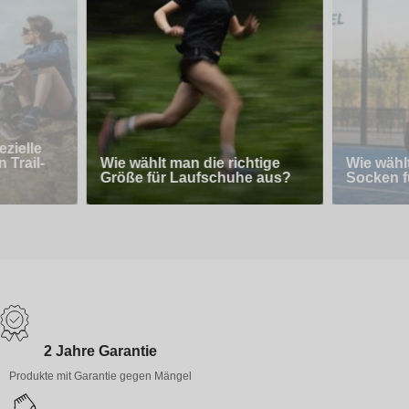
zielle
 Trail-
Wie wählt man die richtige
Wie wähl
Größe für Laufschuhe aus?
Socken f
2 Jahre Garantie
Produkte mit Garantie gegen Mängel