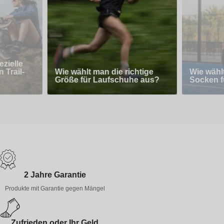
zielle
 Trail-
Wie wählt man die richtige
Wie wähl
Größe für Laufschuhe aus?
Socken f
2 Jahre Garantie
Produkte mit Garantie gegen Mängel
Zufrieden oder Ihr Geld