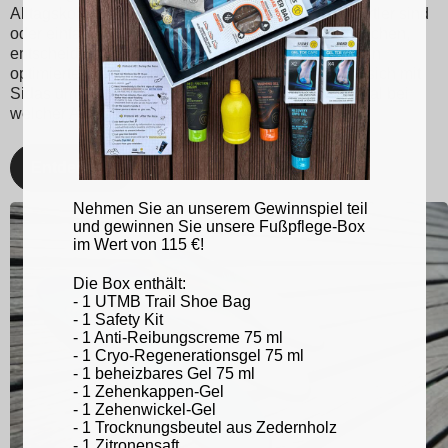
Alltagskomfort. Egal, ob Sie leidenschaftlicher Sportler sind
oder einfach nur eine bessere Fußunterstützung suchen,
entscheiden Sie sich für Sidas-Einlegesohlen für ein
optimiertes Lauf- und Sporterlebnis. Kümmern Sie sich mit
Sidas um Ihre Füße und bleiben Sie in Topform, egal bei
welcher Aktivität!
Entdecken
Nehmen Sie an unserem Gewinnspiel teil
und gewinnen Sie unsere Fußpflege-Box
im Wert von 115 €!
Die Box enthält:
- 1 UTMB Trail Shoe Bag
- 1 Safety Kit
- 1 Anti-Reibungscreme 75 ml
- 1 Cryo-Regenerationsgel 75 ml
- 1 beheizbares Gel 75 ml
- 1 Zehenkappen-Gel
- 1 Zehenwickel-Gel
- 1 Trocknungsbeutel aus Zedernholz
- 1 Zitronensaft