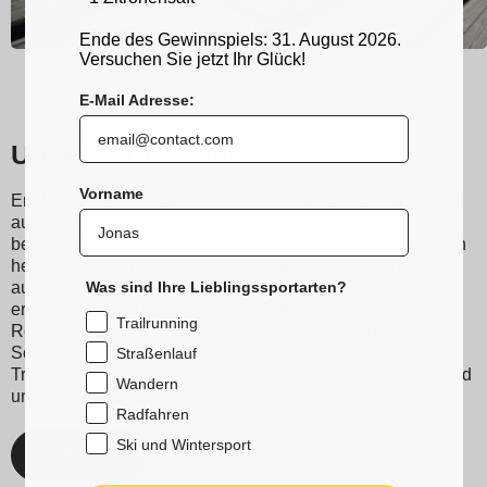
Ende des Gewinnspiels: 31. August 2026.
Versuchen Sie jetzt Ihr Glück!
E-Mail Adresse:
Unsere Trailrunning-Socken
Vorname
Entdecken Sie die Lauf- und Trailsocken von Sidas, die für
außergewöhnlichen Komfort beim Laufen sorgen. Sie
bestehen aus technischen Materialien und sorgen für einen
hervorragenden Feuchtigkeitstransport, sodass Ihre Füße
Was sind Ihre Lieblingssportarten?
auch bei intensivstem Training trocken bleiben. Ihr
ergonomisches Design und die Griffbänder reduzieren die
Trailrunning
Reibung, verhindern Blasen und machen sie zu perfekten
Socken für Ihre Füße. Wählen Sie Sidas für Ihre Lauf- und
Straßenlauf
Trail-Abenteuer und genießen Sie verbesserte Leistung und
Wandern
unübertroffenen Komfort.
Radfahren
Ski und Wintersport
Entdecken