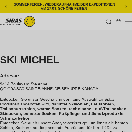
Direkt zum Inhalt
SOMMERFERIEN: WIEDERAUFNAHME DER EXPEDITIONEN
KOS
AM 17.08. SCHÖNE FERIEN!
Warenkorb
SKI MICHEL
Adresse
9414 Boulevard Ste Anne
QC G0A 3C0
SAINTE-ANNE-DE-BEAUPRE
KANADA
Entdecken Sie unser Geschäft, in dem eine Auswahl an Sidas-
Produkten angeboten wird, darunter
Skisohlen, Laufsohlen,
Trailschuhsohlen, warme Socken, technische Lauf-Trailsocken,
Skisocken, beheizte Socken, Fußpflege- und Schutzprodukte,
Schuhzubehör
.
Entdecken Sie auch unsere Analysewerkzeuge, um Ihnen die besten
Sohlen, Socken und die passende Ausrüstung für Ihre Füße zu