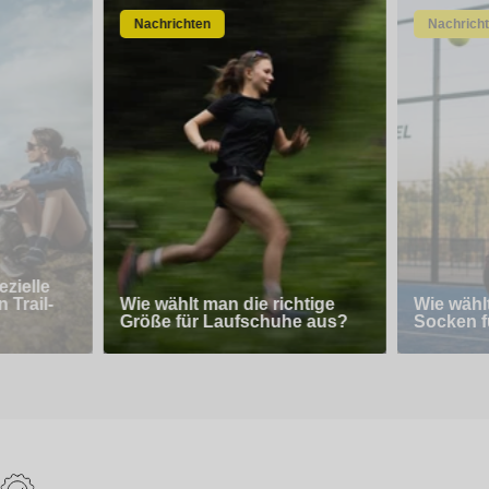
Nachrichten
Nachrich
zielle
 Trail-
Wie wählt man die richtige
Wie wähl
Größe für Laufschuhe aus?
Socken f