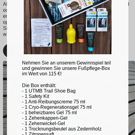
Alltagskomfort. Egal, ob Sie leidenschaftlicher Sportler sind
oder einfach nur eine bessere Fußunterstützung suchen,
entscheiden Sie sich für Sidas-Einlegesohlen für ein
optimiertes Lauf- und Sporterlebnis. Kümmern Sie sich mit
Sidas um Ihre Füße und bleiben Sie in Topform, egal bei
welcher Aktivität!
Entdecken
Nehmen Sie an unserem Gewinnspiel teil
und gewinnen Sie unsere Fußpflege-Box
im Wert von 115 €!
Die Box enthält:
- 1 UTMB Trail Shoe Bag
- 1 Safety Kit
- 1 Anti-Reibungscreme 75 ml
- 1 Cryo-Regenerationsgel 75 ml
- 1 beheizbares Gel 75 ml
- 1 Zehenkappen-Gel
- 1 Zehenwickel-Gel
- 1 Trocknungsbeutel aus Zedernholz
- 1 Zitronensaft