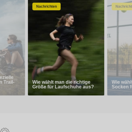
Nachrichten
Nachrich
zielle
 Trail-
Wie wählt man die richtige
Wie wähl
Größe für Laufschuhe aus?
Socken f