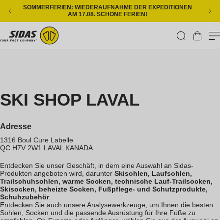
Direkt zum Inhalt
SOMMERFERIEN: WIEDERAUFNAHME DER EXPEDITIONEN
KOS
AM 17.08. SCHÖNE FERIEN!
Warenkorb
SKI SHOP LAVAL
Adresse
1316 Boul Cure Labelle
QC H7V 2W1
LAVAL
KANADA
Entdecken Sie unser Geschäft, in dem eine Auswahl an Sidas-
Produkten angeboten wird, darunter
Skisohlen, Laufsohlen,
Trailschuhsohlen, warme Socken, technische Lauf-Trailsocken,
Skisocken, beheizte Socken, Fußpflege- und Schutzprodukte,
Schuhzubehör
.
Entdecken Sie auch unsere Analysewerkzeuge, um Ihnen die besten
Sohlen, Socken und die passende Ausrüstung für Ihre Füße zu