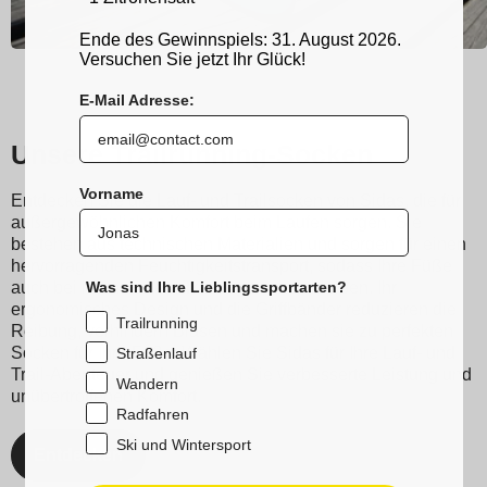
Ende des Gewinnspiels: 31. August 2026.
Versuchen Sie jetzt Ihr Glück!
E-Mail Adresse:
Unsere Trailrunning-Socken
Vorname
Entdecken Sie die Lauf- und Trailsocken von Sidas, die für
außergewöhnlichen Komfort beim Laufen sorgen. Sie
bestehen aus technischen Materialien und sorgen für einen
hervorragenden Feuchtigkeitstransport, sodass Ihre Füße
Was sind Ihre Lieblingssportarten?
auch bei intensivstem Training trocken bleiben. Ihr
ergonomisches Design und die Griffbänder reduzieren die
Trailrunning
Reibung, verhindern Blasen und machen sie zu perfekten
Socken für Ihre Füße. Wählen Sie Sidas für Ihre Lauf- und
Straßenlauf
Trail-Abenteuer und genießen Sie verbesserte Leistung und
Wandern
unübertroffenen Komfort.
Radfahren
Ski und Wintersport
Entdecken