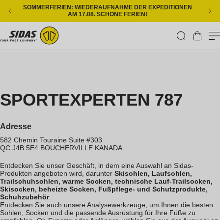
Direkt zum Inhalt
SOMMERFERIEN: WIEDERAUFNAHME DER EXPEDITIONEN
KOS
AM 17.08. SCHÖNE FERIEN!
Warenkorb
SPORTEXPERTEN 787
Adresse
582 Chemin Touraine Suite #303
QC J4B 5E4
BOUCHERVILLE
KANADA
Entdecken Sie unser Geschäft, in dem eine Auswahl an Sidas-
Produkten angeboten wird, darunter
Skisohlen, Laufsohlen,
Trailschuhsohlen, warme Socken, technische Lauf-Trailsocken,
Skisocken, beheizte Socken, Fußpflege- und Schutzprodukte,
Schuhzubehör
.
Entdecken Sie auch unsere Analysewerkzeuge, um Ihnen die besten
Sohlen, Socken und die passende Ausrüstung für Ihre Füße zu