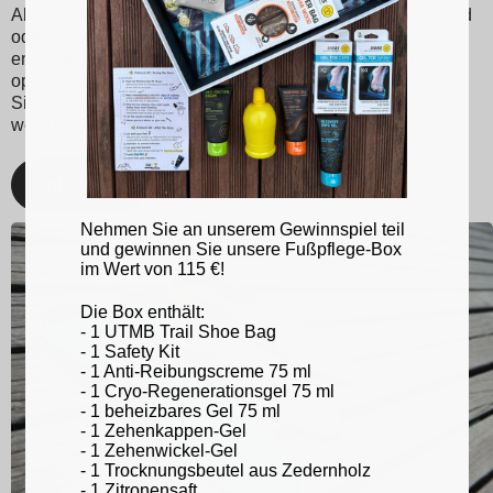
Alltagskomfort. Egal, ob Sie leidenschaftlicher Sportler sind
oder einfach nur eine bessere Fußunterstützung suchen,
entscheiden Sie sich für Sidas-Einlegesohlen für ein
optimiertes Lauf- und Sporterlebnis. Kümmern Sie sich mit
Sidas um Ihre Füße und bleiben Sie in Topform, egal bei
welcher Aktivität!
Entdecken
Nehmen Sie an unserem Gewinnspiel teil
und gewinnen Sie unsere Fußpflege-Box
im Wert von 115 €!
Die Box enthält:
- 1 UTMB Trail Shoe Bag
- 1 Safety Kit
- 1 Anti-Reibungscreme 75 ml
- 1 Cryo-Regenerationsgel 75 ml
- 1 beheizbares Gel 75 ml
- 1 Zehenkappen-Gel
- 1 Zehenwickel-Gel
- 1 Trocknungsbeutel aus Zedernholz
- 1 Zitronensaft