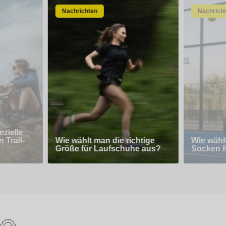
Nachrichten
Nachrich
zielle
 Trail-
Wie wählt man die richtige
Wie wähl
Größe für Laufschuhe aus?
Socken f