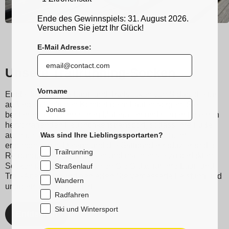
Ende des Gewinnspiels: 31. August 2026.
Versuchen Sie jetzt Ihr Glück!
E-Mail Adresse:
Unsere Trailrunning-Socken
Vorname
Entdecken Sie die Lauf- und Trailsocken von Sidas, die für
außergewöhnlichen Komfort beim Laufen sorgen. Sie
bestehen aus technischen Materialien und sorgen für einen
hervorragenden Feuchtigkeitstransport, sodass Ihre Füße
Was sind Ihre Lieblingssportarten?
auch bei intensivstem Training trocken bleiben. Ihr
ergonomisches Design und die Griffbänder reduzieren die
Trailrunning
Reibung, verhindern Blasen und machen sie zu perfekten
Socken für Ihre Füße. Wählen Sie Sidas für Ihre Lauf- und
Straßenlauf
Trail-Abenteuer und genießen Sie verbesserte Leistung und
Wandern
unübertroffenen Komfort.
Radfahren
Ski und Wintersport
Entdecken