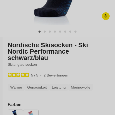
Medien
1
in
Modal
öffnen
Nordische Skisocken - Ski
Nordic Performance
schwarz/blau
Skilanglaufsocken
5
/
5
-
2
Bewertungen
Wärme
Genauigkeit
Leistung
Merinowolle
Farben