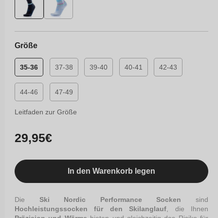
Größe
35-36
37-38
39-40
40-41
42-43
44-46
47-49
Leitfaden zur Größe
Normaler
29,95€
Preis
In den Warenkorb legen
Die
Ski Nordic Performance Socken
sind
Hochleistungssocken für den Skilanglauf
, die Ihnen