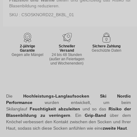
Präzision und Wärme
bieten und gleichzeitig das Risiko für
Blasenbildung reduzieren.
SKU : CSOSKNORD22_BKBL_01
2-jährige
Schneller
Sichere Zahlung
Garantie
Versand
Geschützte Daten
Gegen alle Mängel
24 bis 48 Stunden
(außer an Feiertagen
und Wochenenden)
Die
Hochleistungs-Langlaufsocken Ski Nordic
Performance
wurden entwickelt, um beim
Skilanglauf
Feuchtigkeit abzuleiten
und so das
Risiko der
Blasenbildung zu verringern
. Ein
Grip-Band
über dem
Knöchel verbessert den Kontakt zwischen den Socken und Ihrer
Haut, sodass sich diese Socken anfühlen wie eine
zweite Haut
.