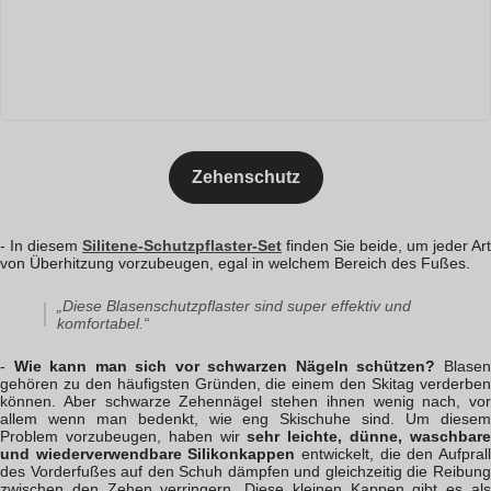
Zehenschutz
- In diesem
Silitene-Schutzpflaster-Set
finden Sie beide, um jeder Art
von Überhitzung vorzubeugen, egal in welchem Bereich des Fußes.
„Diese Blasenschutzpflaster sind super effektiv und
komfortabel.“
-
Wie kann man sich vor schwarzen Nägeln schützen?
Blase
gehören zu den häufigsten Gründen, die einem den Skitag verderben
können. Aber schwarze Zehennägel stehen ihnen wenig nach, vor
allem wenn man bedenkt, wie eng Skischuhe sind. Um diesem
Problem vorzubeugen, haben wir
sehr leichte, dünne, waschbar
und wiederverwendbare Silikonkappen
entwickelt, die den Aufpral
des Vorderfußes auf den Schuh dämpfen und gleichzeitig die Reibung
zwischen den Zehen verringern. Diese kleinen Kappen gibt es als