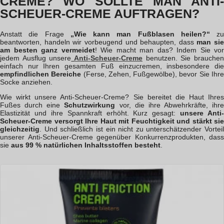
CREME? WO SOLLTE MAN ANTI-
SCHEUER-CREME AUFTRAGEN?
Anstatt die Frage
„Wie kann man Fußblasen heilen?“
zu
beantworten, handeln wir vorbeugend und behaupten, dass
man sie
am besten ganz vermeidet
! Wie macht man das? Indem Sie vor
jedem Ausflug unsere
Anti-Scheuer-Creme
benutzen. Sie brauche
einfach nur Ihren gesamten Fuß einzucremen, insbesondere die
empfindlichen Bereiche
(Ferse, Zehen, Fußgewölbe), bevor Sie Ihr
Socke anziehen.
Wie wirkt unsere Anti-Scheuer-Creme? Sie bereitet die Haut Ihres
Fußes durch eine
Schutzwirkung
vor, die ihre Abwehrkräfte, ihre
Elastizität und ihre Spannkraft erhöht. Kurz gesagt:
unsere Anti-
Scheuer-Creme versorgt Ihre Haut mit Feuchtigkeit und stärkt sie
gleichzeitig
. Und schließlich ist ein nicht zu unterschätzender Vorteil
unserer Anti-Scheuer-Creme gegenüber Konkurrenzprodukten, dass
sie
aus 99 % natürlichen Inhaltsstoffen besteht
.