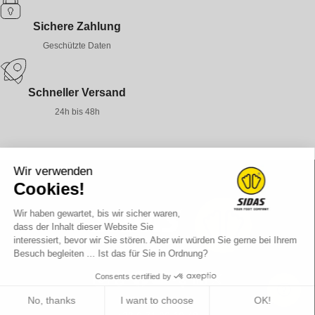
Sichere Zahlung
Geschützte Daten
Schneller Versand
24h bis 48h
Wir verwenden
Cookies!
Wir haben gewartet, bis wir sicher waren,
dass der Inhalt dieser Website Sie
interessiert, bevor wir Sie stören. Aber wir würden Sie gerne bei Ihrem
Besuch begleiten ... Ist das für Sie in Ordnung?
Consents certified by
Instagram
TikTok
Facebook
YouTube
Strava
LinkedIn
Twitter
No, thanks
I want to choose
OK!