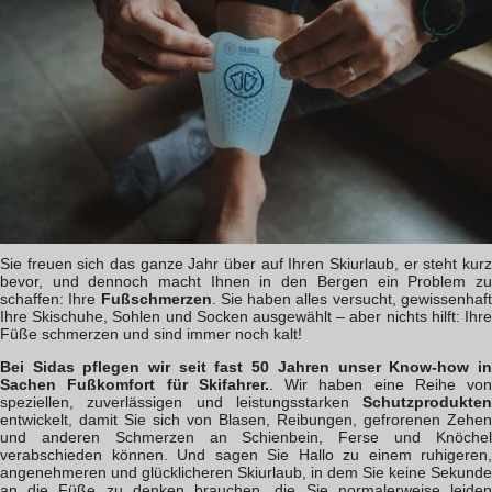
Sie freuen sich das ganze Jahr über auf Ihren Skiurlaub, er steht kurz
bevor, und dennoch macht Ihnen in den Bergen ein Problem zu
schaffen: Ihre
Fußschmerzen
. Sie haben alles versucht, gewissenhaf
Ihre Skischuhe, Sohlen und Socken ausgewählt – aber nichts hilft: Ihre
Füße schmerzen und sind immer noch kalt!
Bei Sidas pflegen wir seit fast 50 Jahren unser Know-how in
Sachen Fußkomfort für Skifahrer.
. Wir haben eine Reihe von
speziellen, zuverlässigen und leistungsstarken
Schutzprodukten
entwickelt, damit Sie sich von Blasen, Reibungen, gefrorenen Zehen
und anderen Schmerzen an Schienbein, Ferse und Knöchel
verabschieden können. Und sagen Sie Hallo zu einem ruhigeren,
angenehmeren und glücklicheren Skiurlaub, in dem Sie keine Sekunde
an die Füße zu denken brauchen, die Sie normalerweise leiden