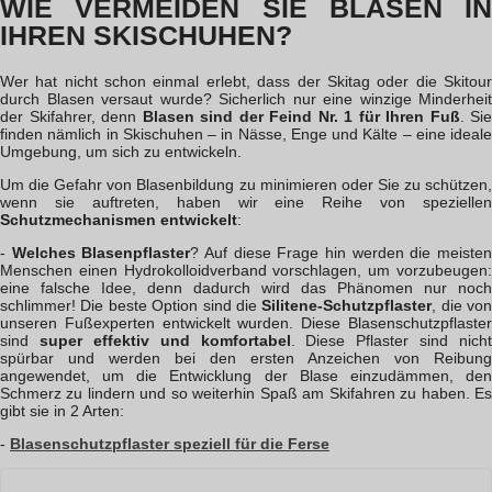
WIE VERMEIDEN SIE BLASEN IN
IHREN SKISCHUHEN?
Wer hat nicht schon einmal erlebt, dass der Skitag oder die Skitour
durch Blasen versaut wurde? Sicherlich nur eine winzige Minderheit
der Skifahrer, denn
Blasen sind der Feind Nr. 1 für Ihren Fuß
. Sie
finden nämlich in Skischuhen – in Nässe, Enge und Kälte – eine ideale
Umgebung, um sich zu entwickeln.
Um die Gefahr von Blasenbildung zu minimieren oder Sie zu schützen,
wenn sie auftreten, haben wir eine Reihe von speziellen
Schutzmechanismen entwickelt
:
-
Welches Blasenpflaster
? Auf diese Frage hin werden die meiste
Menschen einen Hydrokolloidverband vorschlagen, um vorzubeugen:
eine falsche Idee, denn dadurch wird das Phänomen nur noch
schlimmer! Die beste Option sind die
Silitene-Schutzpflaster
, die von
unseren Fußexperten entwickelt wurden. Diese Blasenschutzpflaster
sind
super effektiv und komfortabel
. Diese Pflaster sind nicht
spürbar und werden bei den ersten Anzeichen von Reibung
angewendet, um die Entwicklung der Blase einzudämmen, den
Schmerz zu lindern und so weiterhin Spaß am Skifahren zu haben. Es
gibt sie in 2 Arten:
-
Blasenschutzpflaster speziell für die Ferse