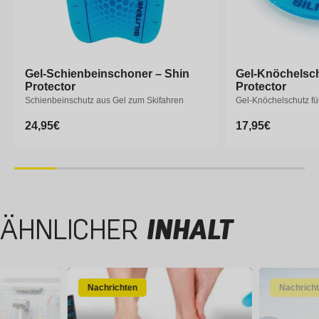
Gel-Schienbeinschoner – Shin
Gel-Knöchelsch
Protector
Protector
Schienbeinschutz aus Gel zum Skifahren
Gel-Knöchelschutz fü
Normaler
24,95€
Normaler
17,95€
Preis
Preis
ÄHNLICHER
INHALT
Nachrichten
Nachrich