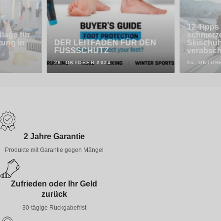
12 Tipps
dlage für
schmerze
tung in
DER LEITFADEN FÜR DEN
Skischuh
FUSSSCHUTZ
verabsch
28. OKTOBER 2024
25. OKTOB
2 Jahre Garantie
Produkte mit Garantie gegen Mängel
Zufrieden oder Ihr Geld
zurück
30-tägige Rückgabefrist