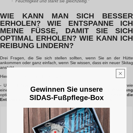
Feuchtigkeit und stärkt sie gleichzeitig.“
WIE KANN MAN SICH BESSER
ERHOLEN? WIE ENTSPANNE ICH
MEINE FÜSSE, DAMIT SIE SICH
OPTIMAL ERHOLEN? WIE KANN ICH
REIBUNG LINDERN?
Drei Fragen, die Sie sich stellen sollten, wenn Sie an der Hütte
ankommen oder ganz einfach, wenn Sie wissen, dass ein neuer Skitag
ansteht.
Hierfür empfehlen wir Ihnen zwei Produkte:
- Unser
Erholungsgel „Recovery Cryo Gel“
,
eine Creme, die wi
Gewinnen Sie unsere
eine Kryotherapie
funktioniert
. Durch seine
sofortige Kühlwirkun
optimiert dieses Erholungsgel
die Blutzirkulation, fördert die
SIDAS-Fußpflege-Box
Entspannung der Fußmuskeln und lindert Erhitzungen.