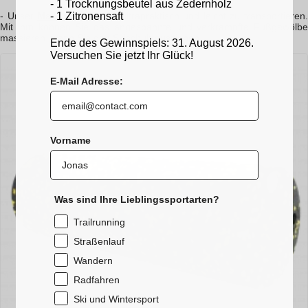
- 1 Trocknungsbeutel aus Zedernholz
- 1 Zitronensaft
- Unser
Massageroller
ist ultrapraktisch und leicht zu transportieren.
Mit ihm können Sie das angespannte und verkrampfte Fußgewölbe
massieren, wenn Sie den Skischuh ausziehen.
Ende des Gewinnspiels: 31. August 2026.
Versuchen Sie jetzt Ihr Glück!
E-Mail Adresse:
Vorname
Was sind Ihre Lieblingssportarten?
Trailrunning
Straßenlauf
Wandern
Radfahren
Ski und Wintersport