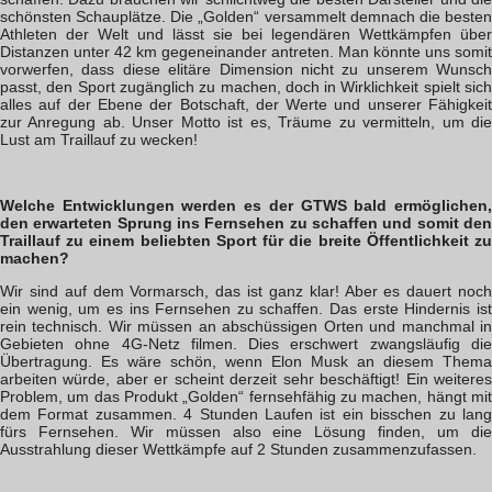
schönsten Schauplätze. Die „Golden“ versammelt demnach die besten
Athleten der Welt und lässt sie bei legendären Wettkämpfen über
Distanzen unter 42 km gegeneinander antreten. Man könnte uns somit
vorwerfen, dass diese elitäre Dimension nicht zu unserem Wunsch
passt, den Sport zugänglich zu machen, doch in Wirklichkeit spielt sich
alles auf der Ebene der Botschaft, der Werte und unserer Fähigkeit
zur Anregung ab. Unser Motto ist es, Träume zu vermitteln, um die
Lust am Traillauf zu wecken!
Welche Entwicklungen werden es der GTWS bald ermöglichen,
den erwarteten Sprung ins Fernsehen zu schaffen und somit den
Traillauf zu einem beliebten Sport für die breite Öffentlichkeit zu
machen?
Wir sind auf dem Vormarsch, das ist ganz klar! Aber es dauert noch
ein wenig, um es ins Fernsehen zu schaffen. Das erste Hindernis ist
rein technisch. Wir müssen an abschüssigen Orten und manchmal in
Gebieten ohne 4G-Netz filmen. Dies erschwert zwangsläufig die
Übertragung. Es wäre schön, wenn Elon Musk an diesem Thema
arbeiten würde, aber er scheint derzeit sehr beschäftigt! Ein weiteres
Problem, um das Produkt „Golden“ fernsehfähig zu machen, hängt mit
dem Format zusammen. 4 Stunden Laufen ist ein bisschen zu lang
fürs Fernsehen. Wir müssen also eine Lösung finden, um die
Ausstrahlung dieser Wettkämpfe auf 2 Stunden zusammenzufassen.