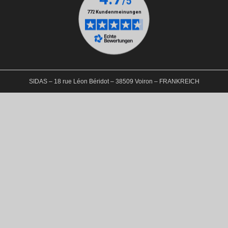
SIDAS – 18 rue Léon Béridot – 38509 Voiron – FRANKREICH