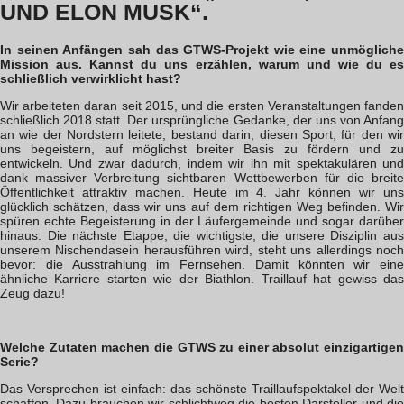
UND ELON MUSK“.
In seinen Anfängen sah das GTWS-Projekt wie eine unmögliche
Mission aus. Kannst du uns erzählen, warum und wie du es
schließlich verwirklicht hast?
Wir arbeiteten daran seit 2015, und die ersten Veranstaltungen fanden
schließlich 2018 statt. Der ursprüngliche Gedanke, der uns von Anfang
an wie der Nordstern leitete, bestand darin, diesen Sport, für den wir
uns begeistern, auf möglichst breiter Basis zu fördern und zu
entwickeln. Und zwar dadurch, indem wir ihn mit spektakulären und
dank massiver Verbreitung sichtbaren Wettbewerben für die breite
Öffentlichkeit attraktiv machen. Heute im 4. Jahr können wir uns
glücklich schätzen, dass wir uns auf dem richtigen Weg befinden. Wir
spüren echte Begeisterung in der Läufergemeinde und sogar darüber
hinaus. Die nächste Etappe, die wichtigste, die unsere Disziplin aus
unserem Nischendasein herausführen wird, steht uns allerdings noch
bevor: die Ausstrahlung im Fernsehen. Damit könnten wir eine
ähnliche Karriere starten wie der Biathlon. Traillauf hat gewiss das
Zeug dazu!
Welche Zutaten machen die GTWS zu einer absolut einzigartigen
Serie?
Das Versprechen ist einfach: das schönste Traillaufspektakel der Welt
schaffen. Dazu brauchen wir schlichtweg die besten Darsteller und die