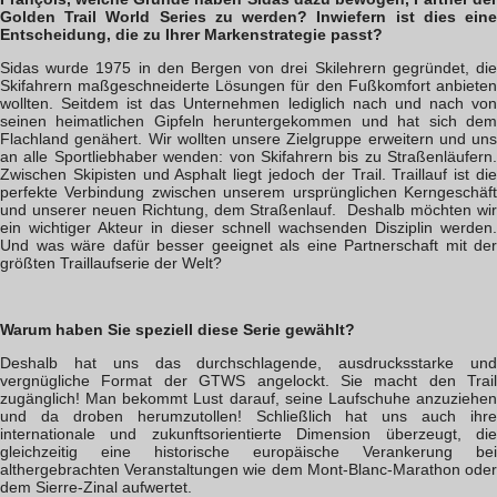
Golden Trail World Series zu werden? Inwiefern ist dies eine
Entscheidung, die zu Ihrer Markenstrategie passt?
Sidas wurde 1975 in den Bergen von drei Skilehrern gegründet, die
Skifahrern maßgeschneiderte Lösungen für den Fußkomfort anbieten
wollten. Seitdem ist das Unternehmen lediglich nach und nach von
seinen heimatlichen Gipfeln heruntergekommen und hat sich dem
Flachland genähert. Wir wollten unsere Zielgruppe erweitern und uns
an alle Sportliebhaber wenden: von Skifahrern bis zu Straßenläufern.
Zwischen Skipisten und Asphalt liegt jedoch der Trail. Traillauf ist die
perfekte Verbindung zwischen unserem ursprünglichen Kerngeschäft
und unserer neuen Richtung, dem Straßenlauf.
Deshalb möchten wi
ein wichtiger Akteur in dieser schnell wachsenden Disziplin werden.
Und was wäre dafür besser geeignet als eine Partnerschaft mit der
größten Traillaufserie der Welt?
Warum haben Sie speziell diese Serie gewählt?
Deshalb hat uns das durchschlagende, ausdrucksstarke und
vergnügliche Format der GTWS angelockt. Sie macht den Trail
zugänglich! Man bekommt Lust darauf, seine Laufschuhe anzuziehen
und da droben herumzutollen! Schließlich hat uns auch ihre
internationale und zukunftsorientierte Dimension überzeugt, die
gleichzeitig eine historische europäische Verankerung bei
althergebrachten Veranstaltungen wie dem Mont-Blanc-Marathon oder
dem Sierre-Zinal aufwertet.