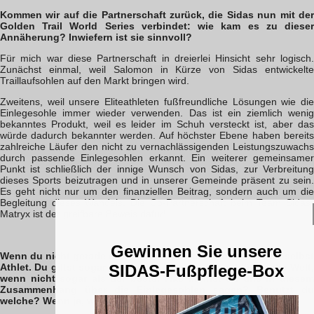
Kommen wir auf die Partnerschaft zurück, die Sidas nun mit der
Golden Trail World Series verbindet: wie kam es zu dieser
Annäherung? Inwiefern ist sie sinnvoll?
Für mich war diese Partnerschaft in dreierlei Hinsicht sehr logisch.
Zunächst einmal, weil Salomon in Kürze von Sidas entwickelte
Traillaufsohlen auf den Markt bringen wird.
Zweitens, weil unsere Eliteathleten fußfreundliche Lösungen wie die
Einlegesohle immer wieder verwenden. Das ist ein ziemlich wenig
bekanntes Produkt, weil es leider im Schuh versteckt ist, aber das
würde dadurch bekannter werden. Auf höchster Ebene haben bereits
zahlreiche Läufer den nicht zu vernachlässigenden Leistungszuwachs
durch passende Einlegesohlen erkannt. Ein weiterer gemeinsamer
Punkt ist schließlich der innige Wunsch von Sidas, zur Verbreitung
dieses Sports beizutragen und in unserer Gemeinde präsent zu sein.
Es geht nicht nur um den finanziellen Beitrag, sondern auch um die
Begleitung dieses Wandels. Die Co-Partnerschaft beim Team Sidas-
Matryx ist der greifbare Beweis dafür!
Gewinnen Sie unsere
Wenn du nicht gerade die GTWS organisierst, bist du auch selbst
SIDAS-Fußpflege-Box
Athlet. Du giltst sogar als einer der besten Bergabläufer der Welt,
wenn nicht sogar als der beste. Was kannst du uns in diesem
Zusammenhang über die Einlegesohlen sagen? Benutzt du
welche? Wenn ja, welchen Nutzen haben sie?