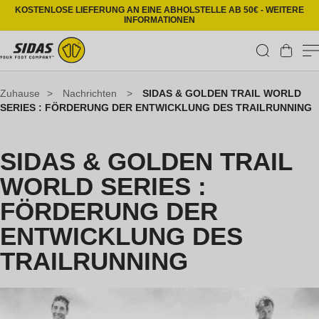
Direkt zum Inhalt
KOSTENLOSE LIEFERUNG AN EINE ABHOLSTELLE AB 50€ - WEITERE
INFORMATIONEN
Warenkorb
Zuhause
>
Nachrichten
>
SIDAS & GOLDEN TRAIL WORLD
SERIES : FÖRDERUNG DER ENTWICKLUNG DES TRAILRUNNING
SIDAS & GOLDEN TRAIL
WORLD SERIES :
FÖRDERUNG DER
ENTWICKLUNG DES
TRAILRUNNING