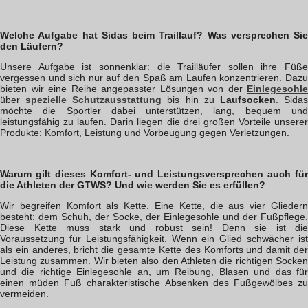
Welche Aufgabe hat Sidas beim Traillauf? Was versprechen Sie
den Läufern?
Unsere Aufgabe ist sonnenklar: die Trailläufer sollen ihre Füße
vergessen und sich nur auf den Spaß am Laufen konzentrieren. Dazu
bieten wir eine Reihe angepasster Lösungen von der
Einlegesohle
über
spezielle Schutzausstattung
bis hin zu
Laufsocken
. Sida
möchte die Sportler dabei unterstützen, lang, bequem und
leistungsfähig zu laufen. Darin liegen die drei großen Vorteile unserer
Produkte: Komfort, Leistung und Vorbeugung gegen Verletzungen.
Warum gilt dieses Komfort- und Leistungsversprechen auch für
die Athleten der GTWS? Und wie werden Sie es erfüllen?
Wir begreifen Komfort als Kette. Eine Kette, die aus vier Gliedern
besteht: dem Schuh, der Socke, der Einlegesohle und der Fußpflege.
Diese Kette muss stark und robust sein! Denn sie ist die
Voraussetzung für Leistungsfähigkeit. Wenn ein Glied schwächer ist
als ein anderes, bricht die gesamte Kette des Komforts und damit der
Leistung zusammen. Wir bieten also den Athleten die richtigen Socken
und die richtige Einlegesohle an, um Reibung, Blasen und das für
einen müden Fuß charakteristische Absenken des Fußgewölbes zu
vermeiden.