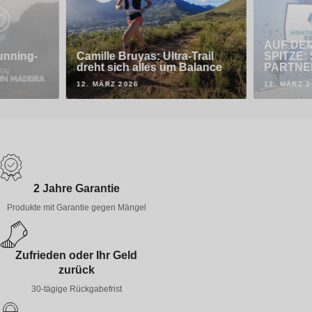
AUF DEM
running-
Camille Bruyas: Ultra-Trail
SPITZE:
dreht sich alles um Balance
PARTNE
12. MÄRZ 2026
12. MÄRZ 2
2 Jahre Garantie
Produkte mit Garantie gegen Mängel
Zufrieden oder Ihr Geld
zurück
30-tägige Rückgabefrist