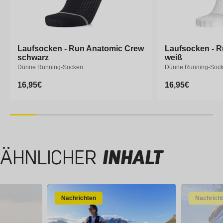
Laufsocken - Run Anatomic Crew
Laufsocken - Run Anatomic Crew
Laufsocken - 
Laufsocken - 
schwarz
schwarz
weiß
weiß
Dünne Running-Socken
Dünne Running-Socken
Dünne Running-Soc
Dünne Running-Soc
Normaler
16,95€
Normaler
16,95€
Normaler
16,95€
Normaler
16,95€
Preis
Preis
Preis
Preis
35-38
39-41
42-44
45-47
35-38
39-41
ÄHNLICHER
INHALT
Nachrichten
Nachrich