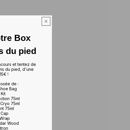
tre Box
s du pied
ncours et tentez de
ns du pied, d'une
15€ !
osée de :
 Shoe Bag
 Kit
iction 75ml
 Cryo 75ml
ant 75ml
e Cap
 Wrap
edar Wood
itron