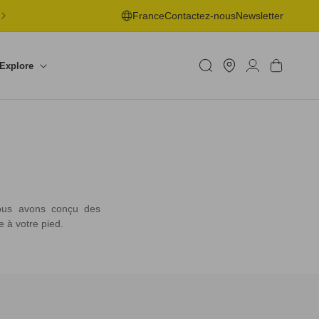
LIVRAISON OFFERTE EN POINT DE RETRAIT DÈS 50€ -
France
Contactez-nous
Newsletter
RETOURS SOUS 30J
Trouver
un
Connexion
Panier
Explore
shop
nous avons conçu des
e à votre pied.