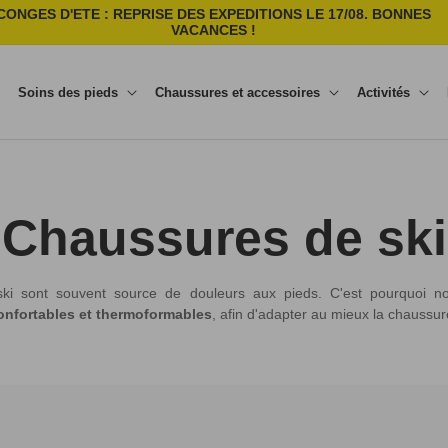
CONGES D'ETE : REPRISE DES EXPEDITIONS LE 17/08. BONNES
VACANCES !
Soins des pieds
Chaussures et accessoires
Activités
C
Chaussures de ski
o
ki sont souvent source de douleurs aux pieds. C'est pourquoi 
onfortables et thermoformables
, afin d'adapter au mieux la chaussur
l
l
e