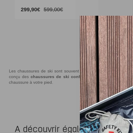
299,90€
599,00€
Prix
Prix
promotionnel
habituel
Les chaussures de ski sont souvent source de douleurs aux pi
conçu des
chaussures de ski confortables et thermoformab
chaussure à votre pied.
A découvrir également