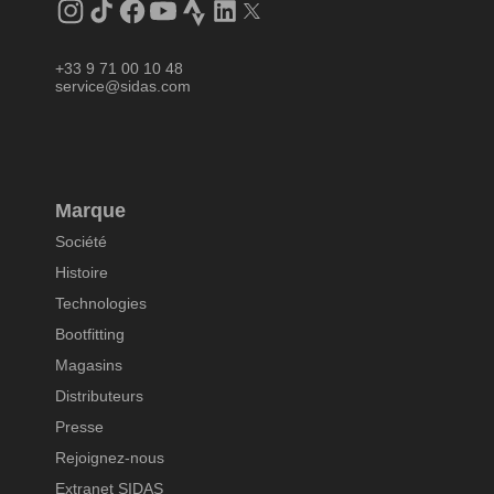
Instagram
Tik
Facebook
YouTube
Strava
LinkedIn
Twitter
Tok
+33 9 71 00 10 48
service@sidas.com
Marque
Société
Histoire
Technologies
Bootfitting
Magasins
Distributeurs
Presse
Rejoignez-nous
Extranet SIDAS