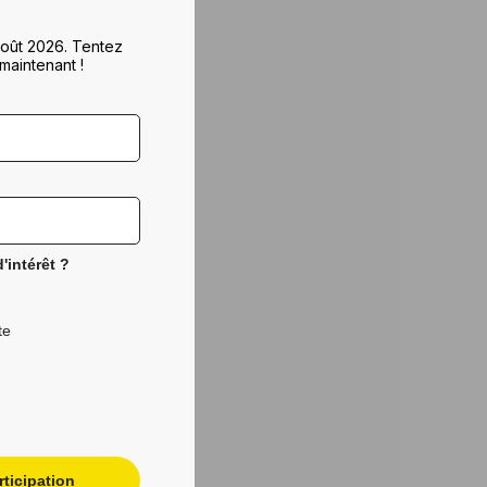
 août 2026. Tentez
maintenant !
'intérêt ?
te
ticipation