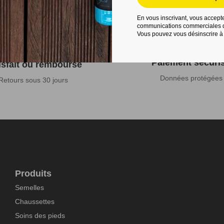
En vous inscrivant, vous accepte
communications commerciales d
Vous pouvez vous désinscrire à
Paiement sécuri
isfait ou remboursé
Données protégées
Retours sous 30 jours
Produits
Semelles
Chaussettes
Soins des pieds