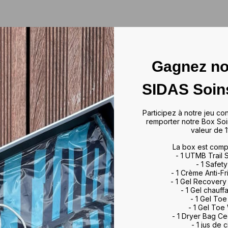
Gagnez no
SIDAS Soin
Participez à notre jeu co
remporter notre Box Soi
eds. C'est pourquoi nous avons
valeur de 1
les
, afin d'adapter au mieux la
La box est comp
- 1 UTMB Trail
- 1 Safety
- 1 Crème Anti-Fr
- 1 Gel Recovery
- 1 Gel chauff
- 1 Gel To
- 1 Gel Toe
- 1 Dryer Bag C
- 1 jus de c