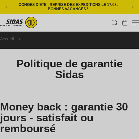
Ignorer et passer au contenu
CONGES D'ETE : REPRISE DES EXPEDITIONS LE 17/08.
L
BONNES VACANCES !
Panier
P
Accueil
>
Politique de garantie Sidas
o
l
Politique de garantie
i
Sidas
t
i
q
Money back : garantie 30
u
jours - satisfait ou
e
remboursé
d