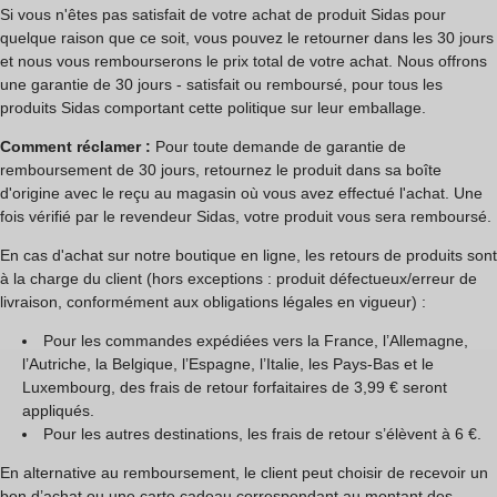
e
Si vous n'êtes pas satisfait de votre achat de produit Sidas pour
quelque raison que ce soit, vous pouvez le retourner dans les 30 jours
g
et nous vous rembourserons le prix total de votre achat. Nous offrons
une garantie de 30 jours - satisfait ou remboursé, pour tous les
a
produits Sidas comportant cette politique sur leur emballage.
r
Comment réclamer :
Pour toute demande de garantie de
a
remboursement de 30 jours, retournez le produit dans sa boîte
d'origine avec le reçu au magasin où vous avez effectué l'achat. Une
n
fois vérifié par le revendeur Sidas, votre produit vous sera remboursé.
t
En cas d'achat sur notre boutique en ligne, les retours de produits sont
à la charge du client (hors exceptions : produit défectueux/erreur de
i
livraison, conformément aux obligations légales en vigueur) :
e
Pour les commandes expédiées vers la France, l’Allemagne,
S
l’Autriche, la Belgique, l’Espagne, l’Italie, les Pays-Bas et le
Luxembourg, des frais de retour forfaitaires de 3,99 € seront
i
appliqués.
Pour les autres destinations, les frais de retour s’élèvent à 6 €.
d
En alternative au remboursement, le client peut choisir de recevoir un
a
bon d’achat ou une carte cadeau correspondant au montant des