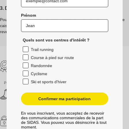
3. Demandes de garantie
Prénom
Pour toute demande de garantie, apportez le produit et son ticket de
caisse au magasin où vous l'avez acheté. Une fois vérifié par le
revendeur Sidas, votre produit sera remplacé ou réparé.
Quels sont vos centres d'intérêt ?
Trail running
Course à pied sur route
Randonnée
Cyclisme
Garantie 2 ans
Ski et sports d'hiver
Produits garantis contre les défauts
Confirmer ma participation
Satisfait ou remboursé
Retours sous 30 jours
En vous inscrivant, vous acceptez de recevoir
des communications commerciales de la part
de SIDAS. Vous pouvez vous désinscrire à tout
moment.