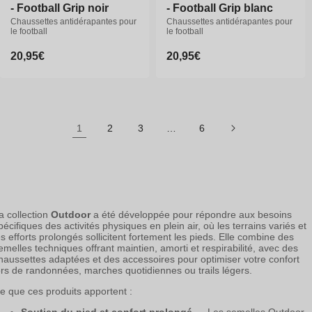
- Football Grip noir
- Football Grip noir
- Football Grip blanc
- Football Grip blanc
Chaussettes antidérapantes pour
Chaussettes antidérapantes pour
Chaussettes antidérapantes pour
Chaussettes antidérapantes pour
le football
le football
le football
le football
Prix
20,95€
Prix
20,95€
Prix
20,95€
Prix
20,95€
habituel
habituel
habituel
habituel
1
2
3
…
6
35-36
37-38
39-40
35-36
37-38
39-40
40-41
42-43
44-46
40-41
42-43
44-46
47-49
47-49
a collection
Outdoor
a été développée pour répondre aux besoins
pécifiques des activités physiques en plein air, où les terrains variés et
es efforts prolongés sollicitent fortement les pieds. Elle combine des
emelles techniques offrant maintien, amorti et respirabilité, avec des
haussettes adaptées et des accessoires pour optimiser votre confort
ors de randonnées, marches quotidiennes ou trails légers.
e que ces produits apportent :
Soutien du pied et confort prolongé
— Les semelles Outdoor