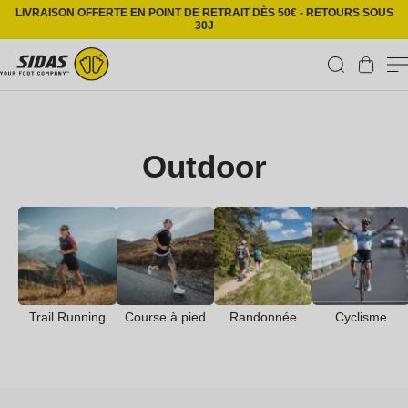
Ignorer et passer au contenu
LIVRAISON OFFERTE EN POINT DE RETRAIT DÈS 50€ - RETOURS SOUS
30J
Panier
C
Outdoor
o
l
l
e
c
Trail Running
Course à pied
Randonnée
Cyclisme
t
i