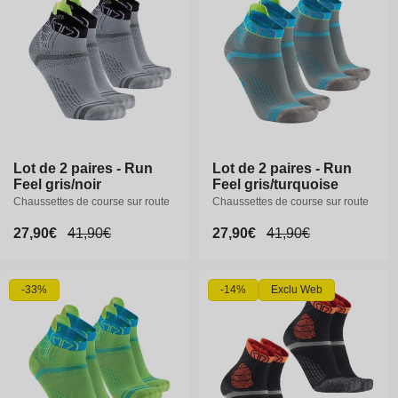
Lot de 2 paires - Run
Lot de 2 paires - Run
Lot de 2 paires - Run
Lot de 2 paires - Run
Feel gris/noir
Feel gris/noir
Feel gris/turquoise
Feel gris/turquoise
Chaussettes de course sur route
Chaussettes de course sur route
Chaussettes de course sur route
Chaussettes de course sur route
Prix
27,90€
Prix
27,90€
Prix
41,90€
Prix
41,90€
Prix
27,90€
Prix
27,90€
Prix
41,90€
Prix
41,90€
promotionnel
promotionnel
habituel
habituel
promotionnel
promotionnel
habituel
habituel
-33%
-14%
Exclu Web
35-36
37-38
39-40
35-36
37-38
39-40