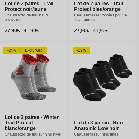
Lot de 2 paires - Trail
Lot de 2 paires - Trail
Lot de 2 paires - Trail
Lot de 2 paires - Trail
Protect noir/jaune
Protect noir/jaune
Protect bleu/orange
Protect bleu/orange
Chaussettes de trail haute
Chaussettes de trail haute
Chaussettes renforcées pour le
Chaussettes renforcées pour le
protection
protection
Trail running
Trail running
Prix
37,90€
Prix
37,90€
Prix
41,90€
Prix
41,90€
Prix
27,90€
Prix
27,90€
Prix
41,90€
Prix
41,90€
promotionnel
promotionnel
habituel
habituel
promotionnel
promotionnel
habituel
habituel
35-36
37-38
39-40
-24%
Exclu web
-29%
40-41
42-43
44-46
47-49
37-38
39-40
40-41
42-43
44-46
Lot de 2 paires - Winter
Lot de 2 paires - Winter
Trail Protect
Trail Protect
Lot de 3 paires - Run
blanc/orange
blanc/orange
Anatomic Low noir
Chaussettes de trail running hiver
Chaussettes de trail running hiver
Chaussettes running fines