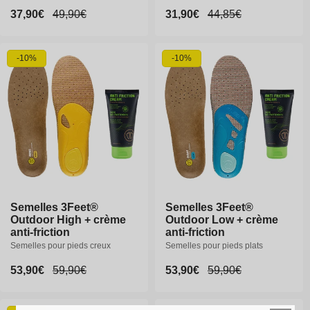
Prix
37,90€
Prix
37,90€
Prix
49,90€
Prix
49,90€
Prix
31,90€
Prix
44,85€
promotionnel
promotionnel
habituel
habituel
promotionnel
habituel
37-38
39-40
40-41
-10%
-10%
42-43
44-46
Semelles 3Feet®
Semelles 3Feet®
Semelles 3Feet®
Outdoor High + crème
Outdoor Low + crème
Outdoor Low + crème
anti-friction
anti-friction
anti-friction
Semelles pour pieds creux
Semelles pour pieds plats
Semelles pour pieds plats
Prix
53,90€
Prix
59,90€
Prix
53,90€
Prix
53,90€
Prix
59,90€
Prix
59,90€
promotionnel
habituel
promotionnel
promotionnel
habituel
habituel
XS
S
M
L
XL