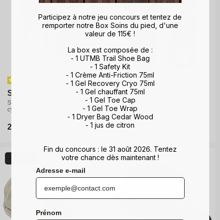
Participez à notre jeu concours et tentez de
remporter notre Box Soins du pied, d'une
valeur de 115€ !
La box est composée de :
- 1 UTMB Trail Shoe Bag
- 1 Safety Kit
- 1 Crème Anti-Friction 75ml
- 1 Gel Recovery Cryo 75ml
- 1 Gel chauffant 75ml
Semelles vélo - Bike 3D
Semelles vélo - Bike 3D
Semelles vélo - Bike+
Semelles vélo - Bike+
- 1 Gel Toe Cap
Semelles anatomiques pour le
Semelles anatomiques pour le
Semelles préformées pour le
Semelles préformées pour le
- 1 Gel Toe Wrap
cyclisme
cyclisme
cyclisme
cyclisme
- 1 Dryer Bag Cedar Wood
- 1 jus de citron
Prix
27,90€
Prix
27,90€
Prix
34,95€
Prix
34,95€
Prix
69,00€
Prix
69,00€
promotionnel
promotionnel
habituel
habituel
habituel
habituel
Fin du concours : le 31 août 2026. Tentez
S
M
L
XL
XS
S
M
L
XL
votre chance dès maintenant !
Épuisé
XXL
Adresse e-mail
Prénom