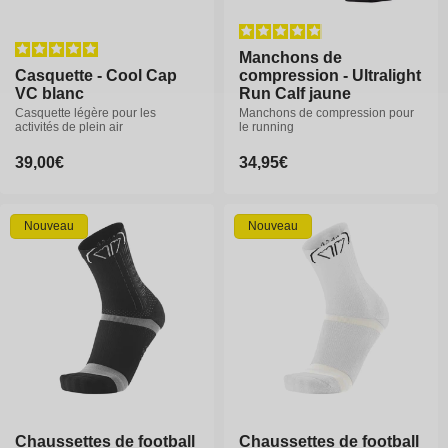
Manchons de
Manchons de
Casquette - Cool Cap
Casquette - Cool Cap
compression - Ultralight
compression - Ultralight
VC blanc
VC blanc
Run Calf jaune
Run Calf jaune
Casquette légère pour les
Casquette légère pour les
Manchons de compression pour
Manchons de compression pour
activités de plein air
activités de plein air
le running
le running
Prix
39,00€
Prix
39,00€
Prix
34,95€
Prix
34,95€
habituel
habituel
habituel
habituel
S1
S2
S3
S4
Nouveau
Nouveau
Chaussettes de football
Chaussettes de football
Chaussettes de football
Chaussettes de football