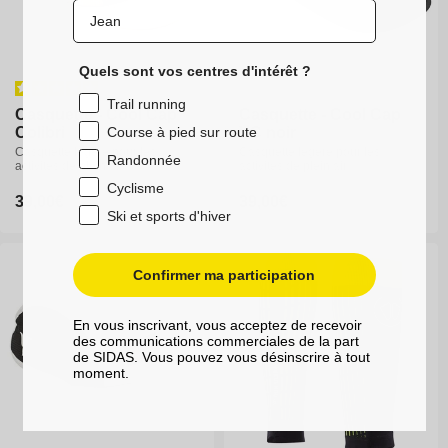
Quels sont vos centres d'intérêt ?
Trail running
Casquette - Cool Cap
Casquette - Cool Cap
Casquette - Cool Cap
Casquette - Cool Cap
Colibri
Colibri
VC noir
VC noir
Course à pied sur route
Casquette légère pour les
Casquette légère pour les
Casquette légère pour les
Casquette légère pour les
Randonnée
activités de plein air
activités de plein air
activités de plein air
activités de plein air
Cyclisme
Prix
39,00€
Prix
39,00€
Prix
39,00€
Prix
39,00€
Ski et sports d'hiver
habituel
habituel
habituel
habituel
Confirmer ma participation
En vous inscrivant, vous acceptez de recevoir
des communications commerciales de la part
de SIDAS. Vous pouvez vous désinscrire à tout
moment.