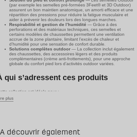
(par exemple les semelles pré-formées 3Feet® et 3D Outdoor)
assurent un bon maintien anatomique, un amorti efficace et une
répartition des pressions pour réduire la fatigue musculaire et
aider à prévenir les douleurs lors des longues marches.
Respirabilité et gestion de l’humidité
— Grâce à des
perforations et des matériaux techniques, ces semelles et
certains modèles de chaussettes permettent une ventilation
accrue de la zone plantaire, limitant l’excès de chaleur et
d’humidité pour une sensation de confort durable.
Solutions complètes outdoor
— La collection inclut également
des chaussettes, des accessoires légers et des produits
complémentaires (crème anti-frottements), pour une approche
globale du confort pied lors d’activités outdoor variées.
À qui s’adressent ces produits
ette collection est idéale pour :
ire plus
Les randonneurs et marcheurs réguliers ou occasionnels qui
recherchent un
confort accru et un soutien fiable
lors de
sorties sur terrains variés.
Ceux qui pratiquent des activités outdoor (trekking léger,
promenades longues, sorties nature) et souhaitent
réduire la
fatigue des pieds et prévenir les irritations
.
Les amateurs d’aventures en extérieur qui veulent combiner
A découvrir également
respirabilité, confort et maintien
dans leurs semelles et