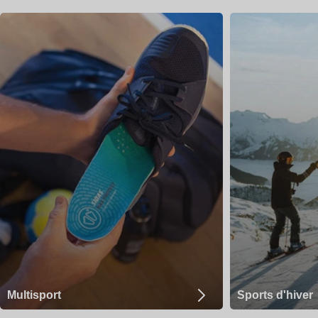
chaussettes sans compromettre la légèreté de leur équipement.
Conseils et bonnes pratiques
our tirer le meilleur parti de ces produits :
Retirez la semelle d’origine de votre chaussure avant d’insérer
une semelle Outdoor pour assurer un ajustement optimal et
maximiser le confort.
Choisissez une semelle adaptée à votre type de pied (voûte
plantaire plate, standard ou haute) pour que le soutien et
l’alignement corporel soient efficaces lors de vos efforts.
Associez semelles techniques et chaussettes de randonnée ou
outdoor pour une
gestion complète de l’humidité, du
frottement et du confort thermique
.
Respectez les instructions d’entretien des produits (lavage doux,
séchage à l’air libre) pour préserver leurs propriétés techniques et
prolonger leur durabilité.
Multisport
Sports d'hiver