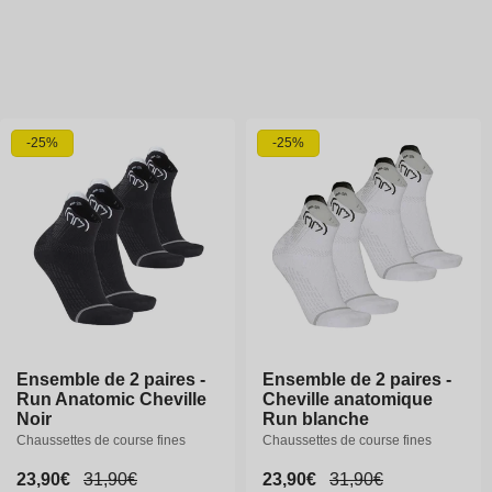
o
n
:
-25%
-25%
Ensemble de 2 paires -
Ensemble de 2 paires -
Ensemble de 2 paires -
Ensemble de 2 paires -
Run Anatomic Cheville
Run Anatomic Cheville
Cheville anatomique
Cheville anatomique
Noir
Noir
Run blanche
Run blanche
Chaussettes de course fines
Chaussettes de course fines
Chaussettes de course fines
Chaussettes de course fines
Prix
23,90€
Prix
23,90€
Prix
31,90€
Prix
31,90€
Prix
23,90€
Prix
23,90€
Prix
31,90€
Prix
31,90€