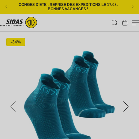
Ignorer et passer au contenu
CONGES D'ETE : REPRISE DES EXPEDITIONS LE 17/08.
L
BONNES VACANCES !
Panier
Passer aux informations produits
-34%