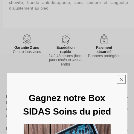
cheville, bande anti-dérapante, sans couture et languette
d'ajustement au pied.
Garantie 2 ans
Expédition
Paiement
Contre tous vices
rapide
sécurisé
24 à 48 heures (hors
Données protégées
jours fériés et week-
ends)
Gagnez notre Box
Les chaussettes de running Run Anatomic sont les chaussettes
fines, légères et techniques. Les chaussettes ont une hauteur
SIDAS Soins du pied
cheville et s'adapteront parfaitement à votre pied. Une languette
à l'arrière est présente pour un parfait ajustement au pied.
Les chaussettes sont équipées d'une construction technique,