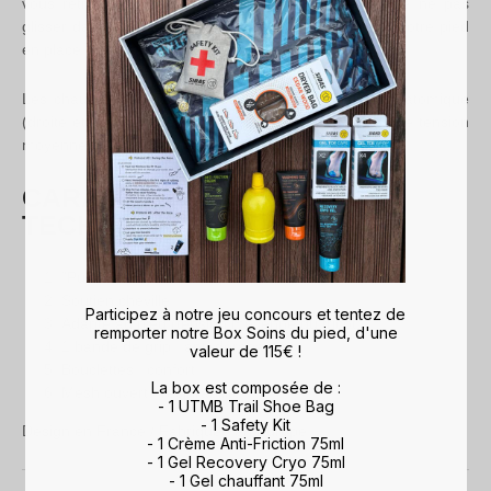
vous retrouverez sur l'avant pied une bande grip de ne pas
glisser dans vos chaussures et de pouvoir maintenir votre pied
en place dans la chaussure et sur la semelle.
Les chaussettes ont une construction technique et anatomique
(droite et gauche). Le tricot de la chaussette offrira une tension
moyenne et le mesh une bonne respirabilité.
CARACTÉRISTIQUES
TECHNIQUES
"Pull-out" : ajustement parfait
Soutien cheville
Participez à notre jeu concours et tentez de
Adapté au pied (tension moyenne du tricot)
remporter notre Box Soins du pied, d'une
1 bande de grip : anti-dérapante
valeur de 115€ !
Bouclettes : confort
La box est composée de :
Mesh ouvert : respirabilité
- 1 UTMB Trail Shoe Bag
- 1 Safety Kit
Design en France / Fabriquée en Europe
- 1 Crème Anti-Friction 75ml
- 1 Gel Recovery Cryo 75ml
- 1 Gel chauffant 75ml