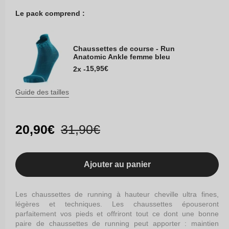
Le pack comprend :
Chaussettes de course - Run
Anatomic Ankle femme bleu
Prix
15,95€
2x -
habituel
Guide des tailles
Prix
20,90€
Prix
31,90€
promotionnel
habituel
Ajouter au panier
Les chaussettes de running à hauteur cheville ultra fines,
légères et techniques. Les chaussettes épouseront
parfaitement vos pieds et offriront tout ce dont une bonne
paire de chaussettes de running peut apporter : maintien