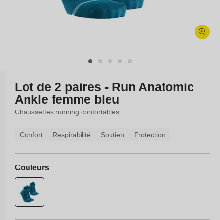
Ouvrir
le
média
1
dans
Lot de 2 paires - Run Anatomic
une
Ankle femme bleu
fenêtre
modale
Chaussettes running confortables
Confort
Respirabilité
Soutien
Protection
Couleurs