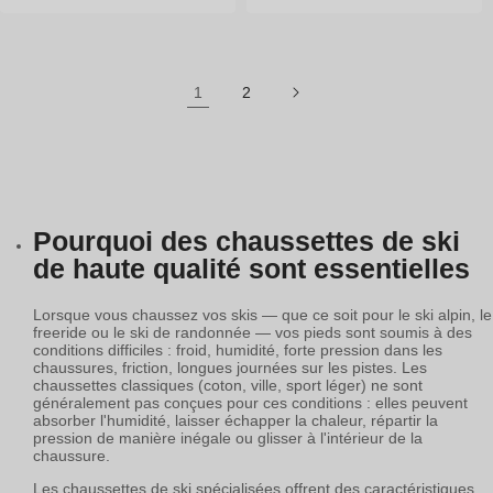
habituel
habituel
habituel
habituel
1
2
35-36
37-38
39-40
35-36
37-38
39-40
41-42
40-41
42-43
44-46
47-49
Pourquoi des chaussettes de ski
de haute qualité sont essentielles
Lorsque vous chaussez vos skis — que ce soit pour le ski alpin, le
freeride ou le ski de randonnée — vos pieds sont soumis à des
conditions difficiles : froid, humidité, forte pression dans les
chaussures, friction, longues journées sur les pistes. Les
chaussettes classiques (coton, ville, sport léger) ne sont
généralement pas conçues pour ces conditions : elles peuvent
absorber l'humidité, laisser échapper la chaleur, répartir la
pression de manière inégale ou glisser à l'intérieur de la
chaussure.
Les chaussettes de ski spécialisées offrent des caractéristiques