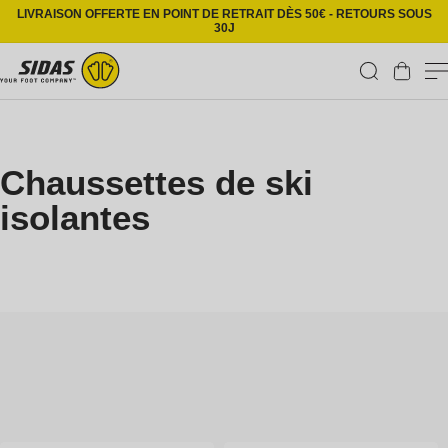
Ignorer et passer au contenu
LIVRAISON OFFERTE EN POINT DE RETRAIT DÈS 50€ - RETOURS SOUS
30J
Panier
C
Chaussettes de ski
o
isolantes
l
l
e
c
t
i