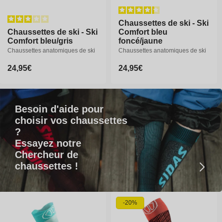
45-47
45-47
Chaussettes de ski - Ski
Chaussettes de ski - Ski
Chaussettes de ski - Ski
Chaussettes de ski - Ski
Comfort bleu
Comfort bleu
Comfort bleu/gris
Comfort bleu/gris
foncé/jaune
foncé/jaune
Chaussettes anatomiques de ski
Chaussettes anatomiques de ski
Chaussettes anatomiques de ski
Chaussettes anatomiques de ski
Prix
24,95€
Prix
24,95€
Prix
24,95€
Prix
24,95€
habituel
habituel
habituel
habituel
Besoin d'aide pour
choisir vos chaussettes
?
Essayez notre
Chercheur de
chaussettes !
35-38
39-41
42-44
35-38
39-41
42-44
45-47
45-47
-20%