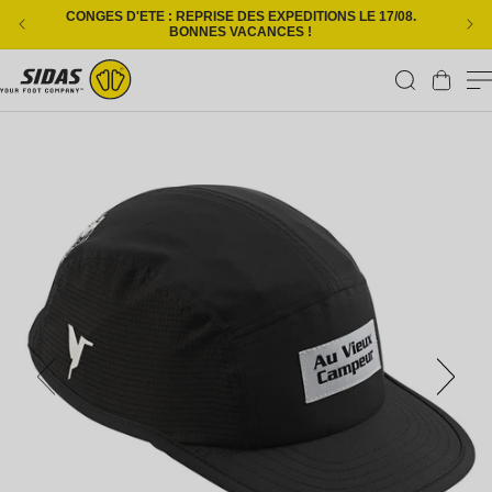
Ignorer et passer au contenu
CONGES D'ETE : REPRISE DES EXPEDITIONS LE 17/08.
L
BONNES VACANCES !
Panier
Passer aux informations produits