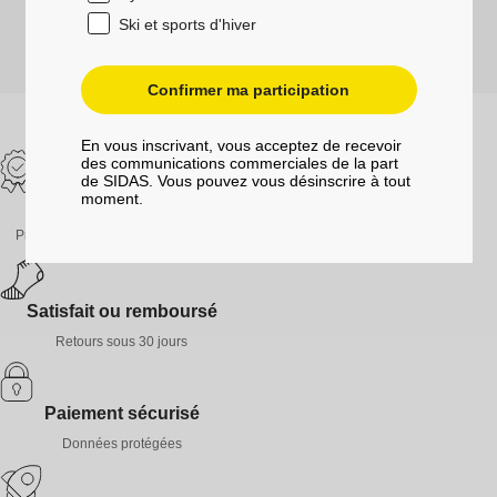
Ski et sports d'hiver
Confirmer ma participation
En vous inscrivant, vous acceptez de recevoir
des communications commerciales de la part
de SIDAS. Vous pouvez vous désinscrire à tout
moment.
Garantie 2 ans
Produits garantis contre les défauts
Satisfait ou remboursé
Retours sous 30 jours
Paiement sécurisé
Données protégées