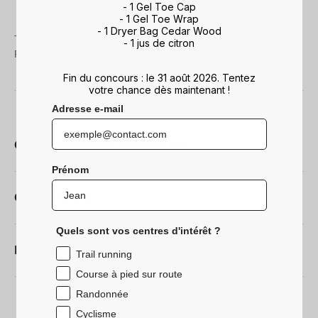
- 1 Gel Toe Cap
Mesh respirant sur les côtés
- 1 Gel Toe Wrap
- 1 Dryer Bag Cedar Wood
Taille unique - Unisex
- 1 jus de citron
Fabriqué en Indonésie
Fin du concours : le 31 août 2026. Tentez
votre chance dès maintenant !
Adresse e-mail
Caractéristiques techniques
Prénom
Composition
Quels sont vos centres d'intérêt ?
Entretien
Trail running
Course à pied sur route
Randonnée
Cyclisme