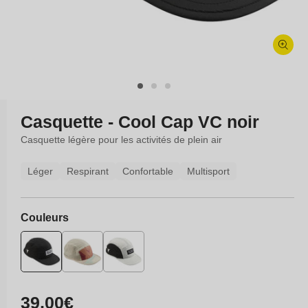
Ouvrir
le
média
1
dans
Casquette - Cool Cap VC noir
une
fenêtre
Casquette légère pour les activités de plein air
modale
Léger
Respirant
Confortable
Multisport
Couleurs
Prix
39,00€