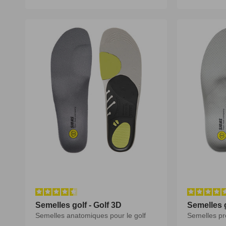
habituel
habituel
habituel
habituel
S1
S2
Semelles golf - Golf 3D
Semelles golf - Golf 3D
Semelles g
Semelles g
Semelles anatomiques pour le golf
Semelles anatomiques pour le golf
Semelles pr
Semelles pr