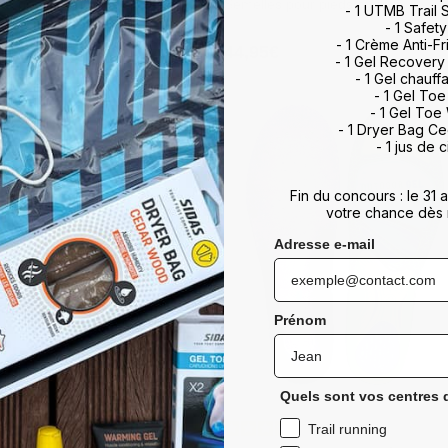
ur pieds standards
ur pieds standards
Semelles pour pieds creux
Semelles pour pieds creux
- 1 UTMB Trail
- 1 Safety
- 1 Crème Anti-Fr
44,95€
44,95€
Prix
Prix
- 1 Gel Recovery
habituel
habituel
- 1 Gel chauff
- 1 Gel To
M
L
XL
XXL
XS
S
M
L
XL
XXL
- 1 Gel Toe
- 1 Dryer Bag C
- 1 jus de c
Fin du concours : le 31
votre chance dès 
Adresse e-mail
Prénom
Quels sont vos centres d
Trail running
de randonnée -
de randonnée -