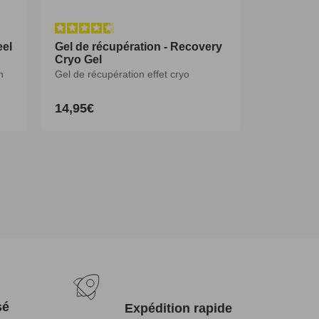
eel
Gel de récupération - Recovery
Cryo Gel
n
Gel de récupération effet cryo
14,95€
Prix
habituel
sé
Expédition rapide