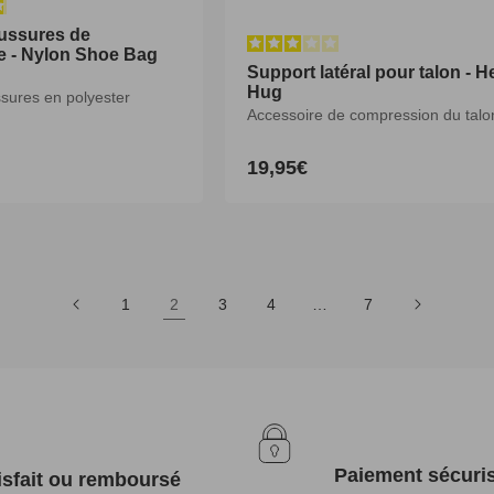
ussures de
 - Nylon Shoe Bag
Support latéral pour talon - H
Hug
sures en polyester
Accessoire de compression du talo
19,95€
Prix
habituel
1
2
3
4
…
7
Paiement sécuri
isfait ou remboursé