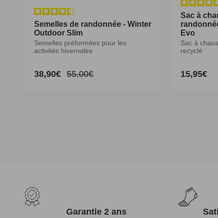
Sac à cha
Semelles de randonnée - Winter
Semelles de randonnée - Winter
randonnée
Outdoor Slim
Outdoor Slim
Evo
Semelles préformées pour les
Semelles préformées pour les
Sac à chaus
activités hivernales
activités hivernales
recyclé
38,90€
38,90€
55,00€
55,00€
15,95€
Prix
Prix
Prix
Prix
Prix
promotionnel
promotionnel
habituel
habituel
habituel
XS
S
M
L
XL
XXL
Garantie 2 ans
Sat