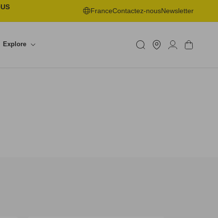
OUS
France
Contactez-nous
Newsletter
Trouver
Explore
un
Connexion
Panier
shop