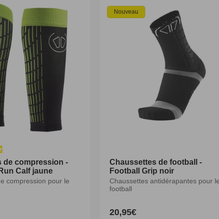
Nouveau
 de compression -
 de compression -
Chaussettes de football -
Chaussettes de football -
 Run Calf jaune
 Run Calf jaune
Football Grip noir
Football Grip noir
e compression pour le
e compression pour le
Chaussettes antidérapantes pour l
Chaussettes antidérapantes pour l
football
football
20,95€
20,95€
Prix
Prix