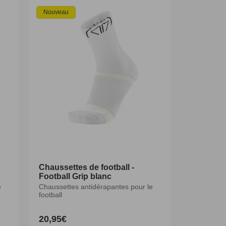
Nouveau
Chaussettes de football -
Chaussettes de football -
Football Grip blanc
Football Grip blanc
e
e
Chaussettes antidérapantes pour le
Chaussettes antidérapantes pour le
football
football
20,95€
20,95€
Prix
Prix