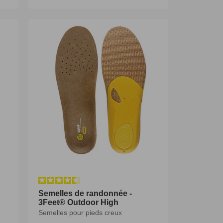
habituel
habituel
35-36
37-38
39-40
40-41
42-43
44-46
47-49
Semelles de randonnée -
3Feet® Outdoor High
Semelles pour pieds creux