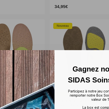
34,95€
34,95€
Prix
Prix
habituel
habituel
M
L
XL
XXL
XS
S
M
L
XL
XXL
Nouveau
Gagnez no
SIDAS Soin
Participez à notre jeu co
remporter notre Box Soi
valeur de 1
de randonnée -
de randonnée -
Semelles de randonnée -
Semelles de randonnée -
tdoor Mid
tdoor Mid
3Feet® Outdoor Sense High
3Feet® Outdoor Sense High
La box est comp