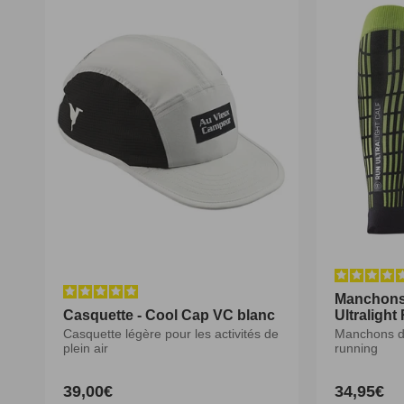
Manchons
Manchons
Casquette - Cool Cap VC blanc
Casquette - Cool Cap VC blanc
Ultralight
Ultralight
Casquette légère pour les activités de
Casquette légère pour les activités de
Manchons d
Manchons d
plein air
plein air
running
running
39,00€
39,00€
34,95€
34,95€
Prix
Prix
Prix
Prix