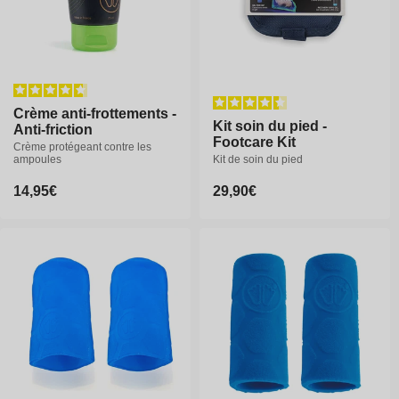
Crème anti-frottements -
Kit soin du pied -
Anti-friction
Footcare Kit
Crème protégeant contre les
ampoules
Kit de soin du pied
Prix
14,95€
Prix
29,90€
habituel
habituel