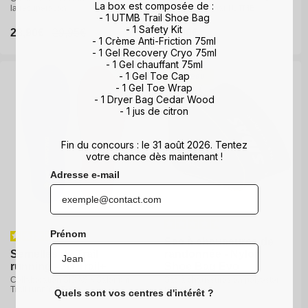
La box est composée de :
la récupération
la récupération
Kit approuvé par l'UTMB®
- 1 UTMB Trail Shoe Bag
- 1 Safety Kit
Prix
23,90€
Prix
23,90€
Prix
29,95€
Prix
29,95€
Prix
19,90€
- 1 Crème Anti-Friction 75ml
promotionnel
promotionnel
habituel
habituel
habituel
- 1 Gel Recovery Cryo 75ml
- 1 Gel chauffant 75ml
35-36
37-38
39-40
- 1 Gel Toe Cap
Nouveau
40-41
42-43
44-46
- 1 Gel Toe Wrap
- 1 Dryer Bag Cedar Wood
47-49
- 1 jus de citron
Fin du concours : le 31 août 2026. Tentez
votre chance dès maintenant !
Adresse e-mail
Prénom
Sac à chaussures de
Semelles de Trail
Semelles de Trail
randonnée - Nylon
running - 3D Trail+
running - 3D Trail+
Shoe Bag Evo
Collaboration SIDAS x Salomon
Collaboration SIDAS x Salomon
Sac à chaussures en polyester
Trail running Team
Trail running Team
recyclé
Quels sont vos centres d'intérêt ?