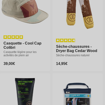
35-36
37-38
39-40
35-36
37-38
39-40
40-41
42-43
44-46
40-41
42-43
44-46
47-49
47-49
Casquette - Cool Cap
Casquette - Cool Cap
Sèche-chaussures -
Colibri
Colibri
Dryer Bag Cedar Wood
Casquette légère pour les
Casquette légère pour les
activités de plein air
activités de plein air
Sèche-chaussures naturel
Prix
39,00€
Prix
39,00€
Prix
14,95€
habituel
habituel
habituel