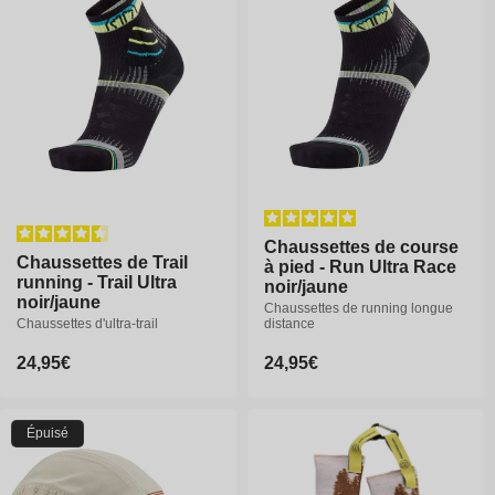
o
n
:
Chaussettes de course
Chaussettes de course
Chaussettes de Trail
Chaussettes de Trail
à pied - Run Ultra Race
à pied - Run Ultra Race
running - Trail Ultra
running - Trail Ultra
noir/jaune
noir/jaune
noir/jaune
noir/jaune
Chaussettes de running longue
Chaussettes de running longue
Chaussettes d'ultra-trail
Chaussettes d'ultra-trail
distance
distance
Prix
24,95€
Prix
24,95€
Prix
24,95€
Prix
24,95€
habituel
habituel
habituel
habituel
Épuisé