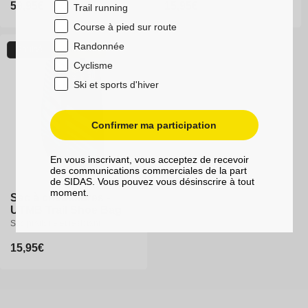
Prix
59,95€
Prix
59,95€
Prix
15,95€
Trail running
habituel
habituel
habituel
Course à pied sur route
XS
S
M
L
XL
Randonnée
Épuisé
Nouveau
XXL
Cyclisme
Ski et sports d'hiver
Confirmer ma participation
En vous inscrivant, vous acceptez de recevoir
des communications commerciales de la part
de SIDAS. Vous pouvez vous désinscrire à tout
moment.
Sac à chaussures -
UTMB Trail Shoe Bag
Sac pratique et résistant
Prix
15,95€
habituel