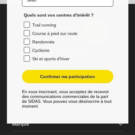
Quels sont vos centres d'intérêt ?
Trail running
Course à pied sur route
Randonnée
Cyclisme
Instagram
Tik
Facebook
YouTube
Strava
LinkedIn
Twitter
Ski et sports d'hiver
Tok
+33 9 71 00 10 48
service@sidas.com
Confirmer ma participation
En vous inscrivant, vous acceptez de recevoir
Produits
des communications commerciales de la part
de SIDAS. Vous pouvez vous désinscrire à tout
moment.
Activités
Marque