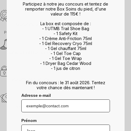
Participez à notre jeu concours et tentez de
remporter notre Box Soins du pied, d'une
valeur de 115€ !
La box est composée de :
Garantie 2 ans
- 1 UTMB Trail Shoe Bag
Produits garantis contre les défauts
- 1 Safety Kit
- 1 Crème Anti-Friction 75ml
- 1 Gel Recovery Cryo 75ml
- 1 Gel chauffant 75ml
Satisfait ou remboursé
- 1 Gel Toe Cap
- 1 Gel Toe Wrap
Retours sous 30 jours
- 1 Dryer Bag Cedar Wood
- 1 jus de citron
Paiement sécurisé
Fin du concours : le 31 août 2026. Tentez
votre chance dès maintenant !
Données protégées
Adresse e-mail
Expédition rapide
24h à 48h
Prénom