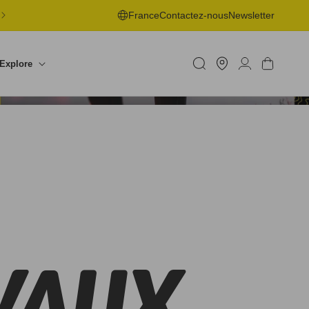
LIVRAISON OFFERTE EN POINT DE RETRAIT DÈS 50€ -
France
Contactez-nous
Newsletter
RETOURS SOUS 30J
Trouver
un
Connexion
Panier
Explore
shop