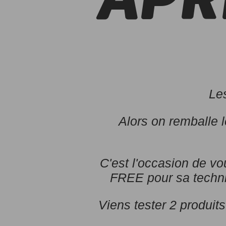
APR
o
r
k
s
Le
S
Alors on remballe le
I
D
C'est l'occasion de vo
A
FREE pour sa technic
S
Viens tester 2 produi