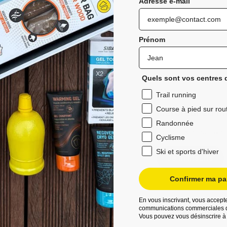
Adresse e-mail
Prénom
Quels sont vos centres d
Trail running
Course à pied sur rou
Mercredi 28 ma
Randonnée
Tonton Extérieur ave
Cyclisme
Ski et sports d'hiver
Je m'inscris
Confirmer ma par
En vous inscrivant, vous accepte
communications commerciales d
Vous pouvez vous désinscrire à