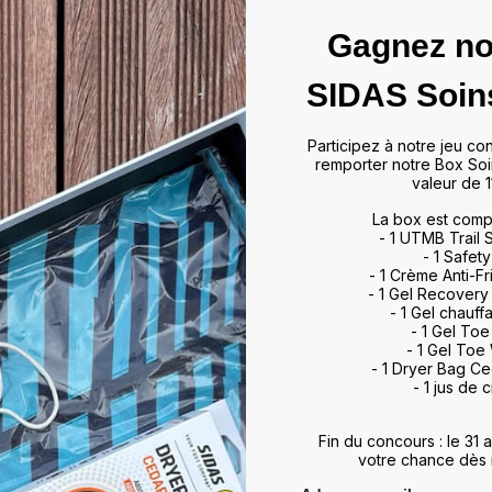
Gagnez no
SIDAS Soin
Mercredi 21 ma
Je cours.
Participez à notre jeu co
remporter notre Box Soi
valeur de 1
Je m'inscris
La box est comp
- 1 UTMB Trail
- 1 Safety
- 1 Crème Anti-Fr
- 1 Gel Recovery
- 1 Gel chauff
- 1 Gel To
- 1 Gel Toe
- 1 Dryer Bag C
- 1 jus de c
Fin du concours : le 31
votre chance dès 