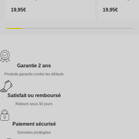
Prix
19,95€
Prix
19,95€
Prix
19,95€
Prix
19,95€
habituel
habituel
habituel
habituel
35-38
39-41
42-44
45-47
35-38
39-41
Garantie 2 ans
Produits garantis contre les défauts
Satisfait ou remboursé
Retours sous 30 jours
Paiement sécurisé
Données protégées