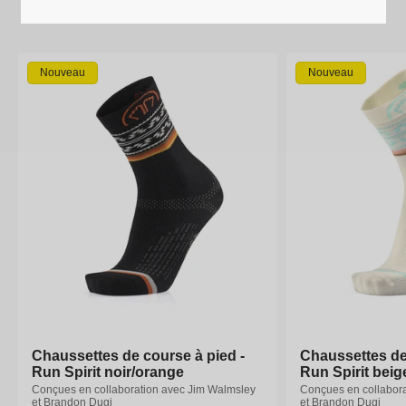
Nouveau
Nouveau
Chaussettes de course à pied -
Chaussettes de course à pied -
Chaussettes de
Chaussettes de
Run Spirit noir/orange
Run Spirit noir/orange
Run Spirit beig
Run Spirit beig
Conçues en collaboration avec Jim Walmsley
Conçues en collaboration avec Jim Walmsley
Conçues en collabor
Conçues en collabor
et Brandon Dugi
et Brandon Dugi
et Brandon Dugi
et Brandon Dugi