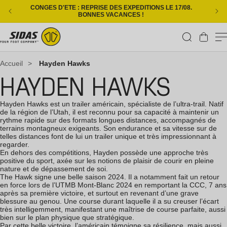
Ignorer et passer au contenu
CONGES D'ETE : REPRISE DES EXPEDITIONS LE 17/08.
L
BONNES VACANCES !
Panier
Accueil
>
Hayden Hawks
HAYDEN HAWKS
Hayden Hawks est un trailer américain, spécialiste de l’ultra-trail. Natif
de la région de l’Utah, il est reconnu pour sa capacité à maintenir un
rythme rapide sur des formats longues distances, accompagnés de
terrains montagneux exigeants. Son endurance et sa vitesse sur de
telles distances font de lui un trailer unique et très impressionnant à
regarder.
En dehors des compétitions, Hayden possède une approche très
positive du sport, axée sur les notions de plaisir de courir en pleine
nature et de dépassement de soi.
The Hawk signe une belle saison 2024. Il a notamment fait un retour
en force lors de l’UTMB Mont-Blanc 2024 en remportant la CCC, 7 ans
après sa première victoire, et surtout en revenant d’une grave
blessure au genou. Une course durant laquelle il a su creuser l’écart
très intelligemment, manifestant une maîtrise de course parfaite, aussi
bien sur le plan physique que stratégique.
Par cette belle victoire, l’américain témoigne sa résilience, mais aussi