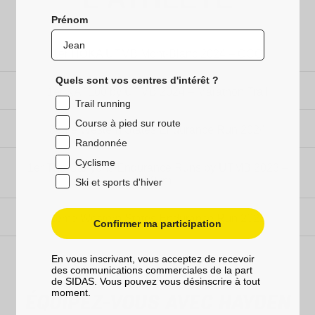
Prénom
1er HOKA UTMB Mont-Blanc 2024 – CCC
Quels sont vos centres d'intérêt ?
1er KAT100 by UTMB 2024 – Marathon Trail
Trail running
Course à pied sur route
3ème Western States Endurance Run 2024
Randonnée
Cyclisme
1er The Canyons Endurance Runs by UTMB 2023 –
50km
Ski et sports d'hiver
2ème Western States Endurance Run 2022
Confirmer ma participation
En vous inscrivant, vous acceptez de recevoir
des communications commerciales de la part
COURSE EN SENTIER
de SIDAS. Vous pouvez vous désinscrire à tout
moment.
ÉQUIPEZ-VOUS AVEC HAYDEN