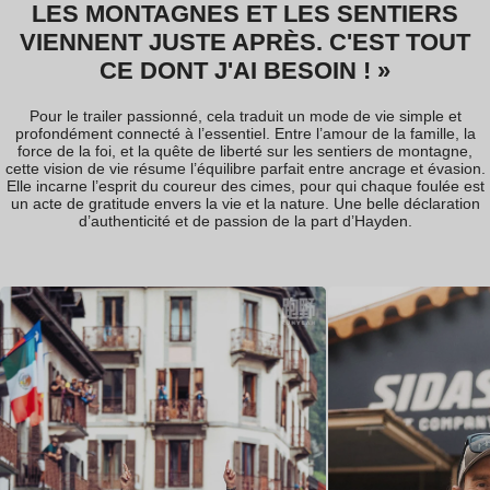
L
L
E
E
S
S
M
M
O
O
N
N
T
T
A
A
G
G
N
N
E
E
S
S
E
E
T
T
L
L
E
E
S
S
S
S
E
E
N
N
T
T
I
I
E
E
R
R
S
S
V
V
I
I
E
E
N
N
N
N
E
E
N
N
T
T
J
J
U
U
S
S
T
T
E
E
A
A
P
P
R
R
È
È
S
S
.
.
C
C
'
'
E
E
S
S
T
T
T
T
O
O
U
U
T
T
C
C
E
E
D
D
O
O
N
N
T
T
J
J
'
'
A
A
I
I
B
B
E
E
S
S
O
O
I
I
N
N
!
!
»
»
Pour le trailer passionné, cela traduit un mode de vie simple et
profondément connecté à l’essentiel. Entre l’amour de la famille, la
force de la foi, et la quête de liberté sur les sentiers de montagne,
cette vision de vie résume l’équilibre parfait entre ancrage et évasion.
Elle incarne l’esprit du coureur des cimes, pour qui chaque foulée est
un acte de gratitude envers la vie et la nature. Une belle déclaration
d’authenticité et de passion de la part d’Hayden.