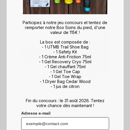
Participez à notre jeu concours et tentez de
remporter notre Box Soins du pied, d'une
valeur de 115€ !
La box est composée de :
- 1 UTMB Trail Shoe Bag
- 1 Safety Kit
- 1 Crème Anti-Friction 75ml
- 1 Gel Recovery Cryo 75ml
- 1 Gel chauffant 75ml
- 1 Gel Toe Cap
- 1 Gel Toe Wrap
- 1 Dryer Bag Cedar Wood
- 1 jus de citron
Sentier T-Free
Fin du concours : le 31 août 2026. Tentez
votre chance dès maintenant !
Adresse e-mail
LE PALMARÈS DE
L'ATHLÈTE