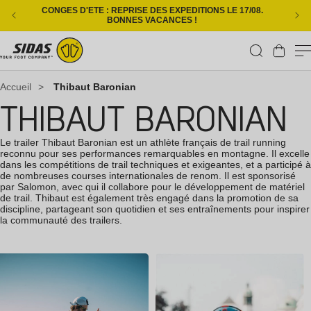
Ignorer et passer au contenu
CONGES D'ETE : REPRISE DES EXPEDITIONS LE 17/08.
L
BONNES VACANCES !
Panier
Accueil
>
Thibaut Baronian
THIBAUT BARONIAN
Le trailer Thibaut Baronian est un athlète français de trail running
reconnu pour ses performances remarquables en montagne. Il excelle
dans les compétitions de trail techniques et exigeantes, et a participé à
de nombreuses courses internationales de renom. Il est sponsorisé
par Salomon, avec qui il collabore pour le développement de matériel
de trail. Thibaut est également très engagé dans la promotion de sa
discipline, partageant son quotidien et ses entraînements pour inspirer
la communauté des trailers.