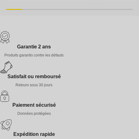
35-38
39-41
42-44
45-47
35-38
39-41
Garantie 2 ans
Produits garantis contre les défauts
Satisfait ou remboursé
Retours sous 30 jours
Paiement sécurisé
Données protégées
Expédition rapide