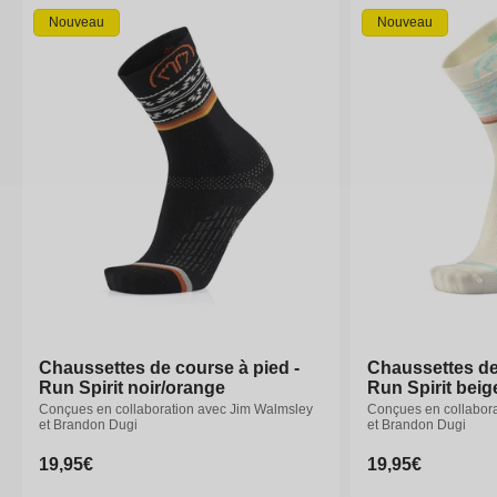
Nouveau
Nouveau
Chaussettes de course à pied -
Chaussettes de course à pied -
Chaussettes de
Chaussettes de
Run Spirit noir/orange
Run Spirit noir/orange
Run Spirit beig
Run Spirit beig
Conçues en collaboration avec Jim Walmsley
Conçues en collaboration avec Jim Walmsley
Conçues en collabor
Conçues en collabor
et Brandon Dugi
et Brandon Dugi
et Brandon Dugi
et Brandon Dugi
Prix
19,95€
Prix
19,95€
Prix
19,95€
Prix
19,95€
habituel
habituel
habituel
habituel