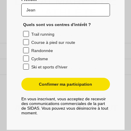
LE PALMARÈS DE
L'ATHLÈTE
Quels sont vos centres d'intérêt ?
Trail running
2ème du Marathon du Mont-Blanc 90km 2024
Course à pied sur route
Randonnée
Champion de France de Trail Short 2023
Cyclisme
Ski et sports d'hiver
3ème de la CCC de l'UTMB Mont-Blanc 2021
Confirmer ma participation
SENTIER DE COURSE
En vous inscrivant, vous acceptez de recevoir
des communications commerciales de la part
JE M'ÉQUIPE AVEC THIBAUT
de SIDAS. Vous pouvez vous désinscrire à tout
moment.