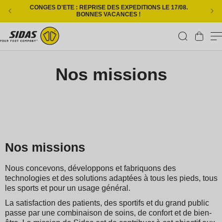
Ignorer et passer au contenu
CONGES D'ETE : REPRISE DES EXPEDITIONS LE 17/08.
L
BONNES VACANCES !
Panier
N
Nos missions
o
s
m
i
s
Nos missions
s
Nous concevons, développons et fabriquons des
i
technologies et des solutions adaptées à tous les pieds, tous
les sports et pour un usage général.
o
La satisfaction des patients, des sportifs et du grand public
n
passe par une combinaison de soins, de confort et de bien-