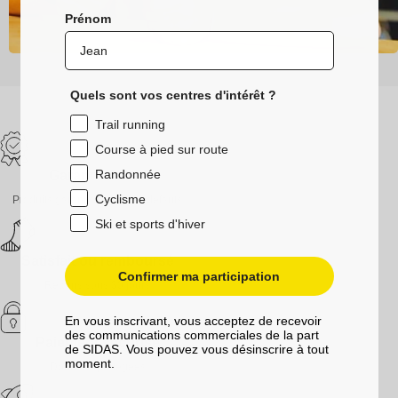
Prénom
Quels sont vos centres d'intérêt ?
Trail running
Course à pied sur route
Randonnée
Garantie 2 ans
Cyclisme
Produits garantis contre les défauts
Ski et sports d'hiver
Satisfait ou remboursé
Confirmer ma participation
Retours sous 30 jours
En vous inscrivant, vous acceptez de recevoir
des communications commerciales de la part
Paiement sécurisé
de SIDAS. Vous pouvez vous désinscrire à tout
moment.
Données protégées