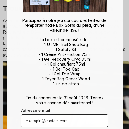
Trouver les réponses de demain
Participez à notre jeu concours et tentez de
Avec nos experts et sportifs de haut niveau, l’innovation est
remporter notre Box Soins du pied, d'une
au cœur de Sidas. Cette démarche, menée par le service
valeur de 115€ !
Recherche & Développement, permet de développer les
produits de demain. Ces produits suivent un process de
La box est composée de :
fabrication que l'entreprise maîtrise parfaitement grâce à la
- 1 UTMB Trail Shoe Bag
- 1 Safety Kit
capacité de son site de production et aux partenariats noués
- 1 Crème Anti-Friction 75ml
avec des leaders industriels.
- 1 Gel Recovery Cryo 75ml
- 1 Gel chauffant 75ml
- 1 Gel Toe Cap
- 1 Gel Toe Wrap
- 1 Dryer Bag Cedar Wood
- 1 jus de citron
Fin du concours : le 31 août 2026. Tentez
votre chance dès maintenant !
Adresse e-mail