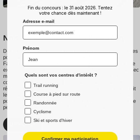
Fin du concours : le 31 août 2026. Tentez
votre chance dès maintenant !
Adresse e-mail
Nos chaussettes de trail running
Prénom
Découvrez les chaussettes de running et trail Sidas, conçues
pour offrir un confort exceptionnel lors de vos courses.
Fabriqués à partir de matériaux techniques, ils assurent une
excellente évacuation de l'humidité, gardant vos pieds au sec
Quels sont vos centres d'intérêt ?
même lors des entraînements les plus intenses. Leur
conception ergonomique et leurs bandes antidérapantes
Trail running
réduisent la friction, évitant ainsi les ampoules, ce qui en fait
Course à pied sur route
les chaussettes parfaites pour vos pieds. Choisissez Sidas
pour vos aventures de course à pied et de trail, et profitez de
Randonnée
performances améliorées et d'un confort inégalé.
Cyclisme
Ski et sports d'hiver
Découvrez
Confirmer ma participation