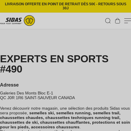
Ignorer et passer au contenu
LIVRAISON OFFERTE EN POINT DE RETRAIT DÈS 50€ - RETOURS SOUS
30J
Panier
EXPERTS EN SPORTS
#490
Adresse
Galeries Des Monts Bloc E-1
QC J0R 1R6
SAINT-SAUVEUR
CANADA
Venez découvrir notre magasin, une sélection des produits Sidas vous
sera proposée,
semelles ski, semelles running, semelles trail,
chaussettes chaudes, chaussettes techniques running trail,
chaussettes de ski, chaussettes chauffantes, protections et soin
pour les pieds, accessoires chaussures
.