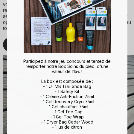
vous soyez un sportif passionné ou simplement à la
recherche d'un meilleur maintien du pied, choisissez les
semelles Sidas pour une expérience de marche et de sport
optimisée. Avec Sidas, prenez soin de vos pieds et restez au
top de votre forme, quelle que soit l'activité !
Découvrez
Participez à notre jeu concours et tentez de
remporter notre Box Soins du pied, d'une
valeur de 115€ !
La box est composée de :
- 1 UTMB Trail Shoe Bag
- 1 Safety Kit
- 1 Crème Anti-Friction 75ml
- 1 Gel Recovery Cryo 75ml
- 1 Gel chauffant 75ml
- 1 Gel Toe Cap
- 1 Gel Toe Wrap
- 1 Dryer Bag Cedar Wood
- 1 jus de citron