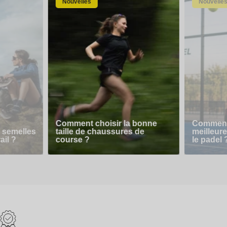
Nouvelles
Nouvelle
Comment choisir la bonne
Comment 
 semelles
taille de chaussures de
meilleur
ail ?
course ?
le padel 