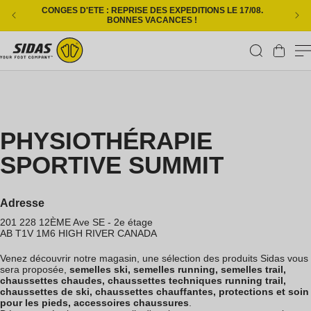
Ignorer et passer au contenu
CONGES D'ETE : REPRISE DES EXPEDITIONS LE 17/08.
L
BONNES VACANCES !
Panier
PHYSIOTHÉRAPIE
SPORTIVE SUMMIT
Adresse
201 228 12ÈME Ave SE - 2e étage
AB T1V 1M6
HIGH RIVER
CANADA
Venez découvrir notre magasin, une sélection des produits Sidas vous
sera proposée,
semelles ski, semelles running, semelles trail,
chaussettes chaudes, chaussettes techniques running trail,
chaussettes de ski, chaussettes chauffantes, protections et soin
pour les pieds, accessoires chaussures
.