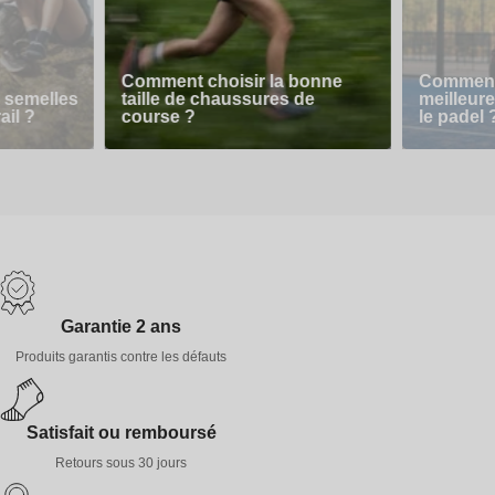
Comment choisir la bonne
Comment 
 semelles
taille de chaussures de
meilleur
ail ?
course ?
le padel 
Garantie 2 ans
Produits garantis contre les défauts
Satisfait ou remboursé
Retours sous 30 jours