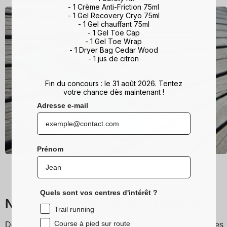
- 1 Crème Anti-Friction 75ml
- 1 Gel Recovery Cryo 75ml
- 1 Gel chauffant 75ml
- 1 Gel Toe Cap
- 1 Gel Toe Wrap
- 1 Dryer Bag Cedar Wood
- 1 jus de citron
Fin du concours : le 31 août 2026. Tentez
votre chance dès maintenant !
Adresse e-mail
Prénom
Quels sont vos centres d'intérêt ?
Nos chaussettes de trail running
Trail running
Course à pied sur route
Découvrez les chaussettes de running et trail Sidas, conçues