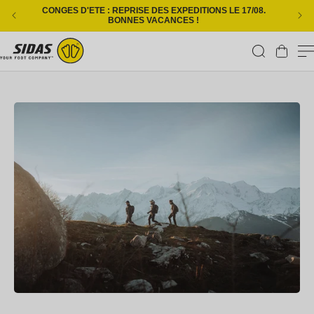
Ignorer et passer au contenu
CONGES D'ETE : REPRISE DES EXPEDITIONS LE 17/08.
L
BONNES VACANCES !
Panier