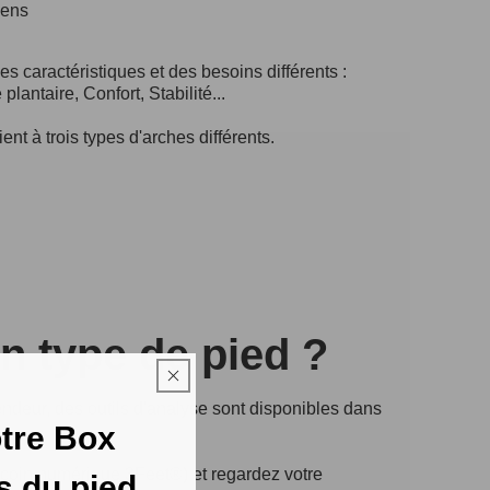
yens
s caractéristiques et des besoins différents :
plantaire, Confort, Stabilité...
nt à trois types d'arches différents.
on type de pied ?
deur, des outils d'analyse sont disponibles dans
tre Box
(coin numérique 3Feet®) et regardez votre
s du pied