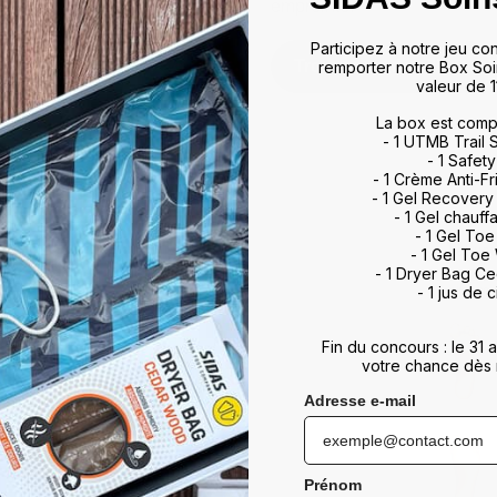
empreinte.
Participez à notre jeu co
Trouver un détaillant
remporter notre Box Soi
valeur de 1
La box est comp
- 1 UTMB Trail
- 1 Safety
- 1 Crème Anti-Fr
- 1 Gel Recovery
- 1 Gel chauff
- 1 Gel To
- 1 Gel Toe
- 1 Dryer Bag C
- 1 jus de c
Fin du concours : le 31
votre chance dès 
Adresse e-mail
Prénom