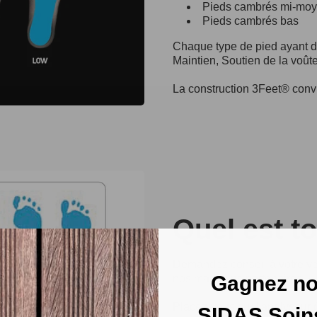
Pieds cambrés mi-mo
Pieds cambrés bas
Chaque type de pied ayant de
Maintien, Soutien de la voûte 
La construction 3Feet® convie
Quel est t
Demandez conseil à votre ven
Gagnez no
nos magasins partenaires.
Placez-vous sur l'analyseur 
SIDAS Soin