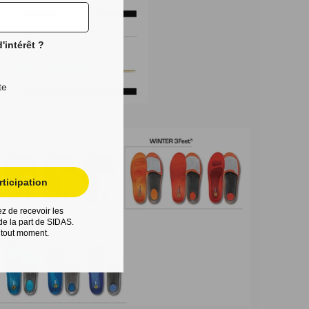
'intérêt ?
te
ticipation
z de recevoir les
e la part de SIDAS.
 tout moment.