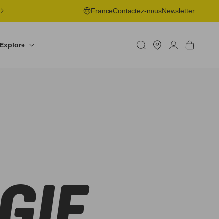
LIVRAISON OFFERTE EN POINT DE RETRAIT DÈS 50€ -
France
Contactez-nous
Newsletter
RETOURS SOUS 30J
Trouver
un
Connexion
Panier
Explore
shop
GIE