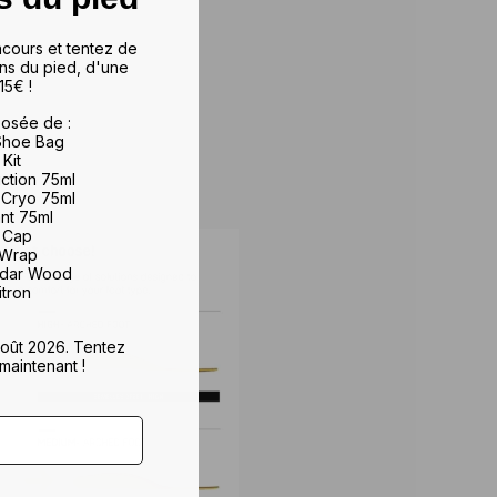
ncours et tentez de
ns du pied, d'une
15€ !
osée de :
 Shoe Bag
 Kit
iction 75ml
 Cryo 75ml
ant 75ml
e Cap
 Wrap
edar Wood
itron
 août 2026. Tentez
maintenant !