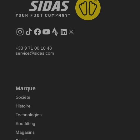
Instagram
Tik
Facebook
YouTube
Strava
LinkedIn
Twitter
Tok
+33 9 71 00 10 48
service@sidas.com
Marque
Société
Histoire
Technologies
Bootfitting
Magasins