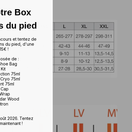
tre Box
s du pied
ncours et tentez de
ns du pied, d'une
15€ !
osée de :
 Shoe Bag
 Kit
iction 75ml
 Cryo 75ml
ant 75ml
e Cap
 Wrap
edar Wood
itron
 août 2026. Tentez
maintenant !