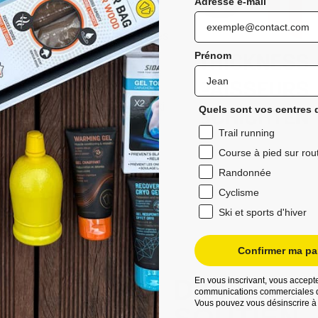
Adresse e-mail
ibles en 3 épaisseurs différentes
ans la chaussure.
Prénom
ttes très fines pour un effet «
s adaptées aux chaussures de ski
Quels sont vos centres d
Trail running
haussettes d'épaisseur moyenne
Course à pied sur rou
Randonnée
Cyclisme
Ski et sports d'hiver
Confirmer ma par
DIFFÉREN
En vous inscrivant, vous accepte
communications commerciales d
Vous pouvez vous désinscrire à