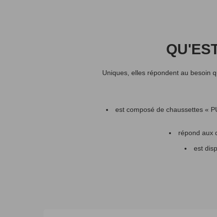
r
g
QU'ES
y
f
Uniques, elles répondent au besoin qu
i
est composé de chaussettes « PURE 
t
répond aux di
est dis