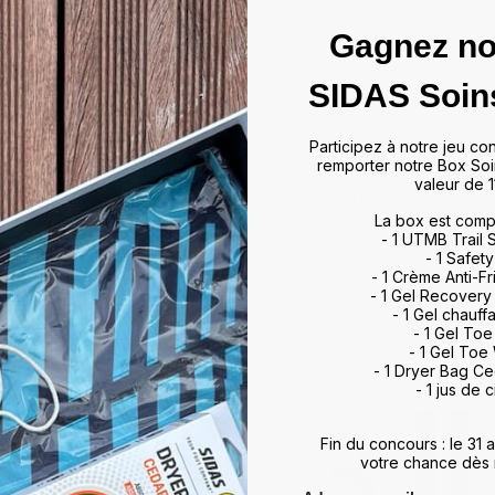
Gagnez no
SIDAS Soin
PONIBLES
Participez à notre jeu co
remporter notre Box Soi
valeur de 1
es différentes afin d'être plus
La box est comp
p serrées (les chaussettes qui
- 1 UTMB Trail
écises et plus élastiquées).
- 1 Safety
- 1 Crème Anti-Fr
- 1 Gel Recovery
- 1 Gel chauff
- 1 Gel To
- 1 Gel Toe
- 1 Dryer Bag C
- 1 jus de c
Fin du concours : le 31
votre chance dès 