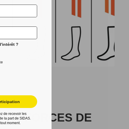
'intérêt ?
te
ticipation
TES FORCES DE
z de recevoir les
e la part de SIDAS.
 tout moment.