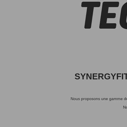
l
TE
o
g
i
e
S
SYNERGYFIT™
y
n
Nous proposons une gamme de c
No
e