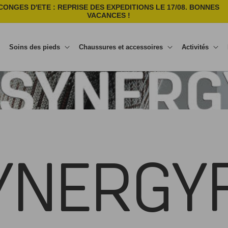
CONGES D'ETE : REPRISE DES EXPEDITIONS LE 17/08. BONNES
VACANCES !
Soins des pieds
Chaussures et accessoires
Activités
YNERGYF