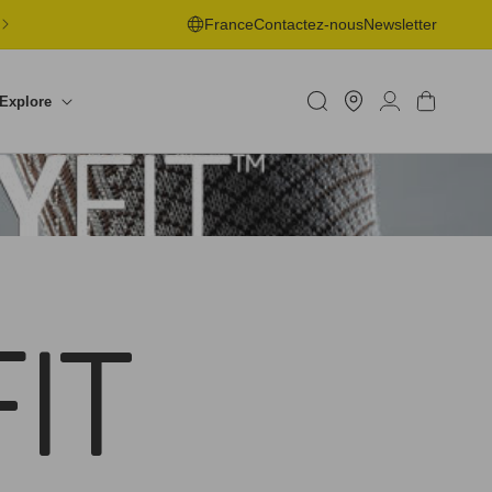
LIVRAISON OFFERTE EN POINT DE RETRAIT DÈS 50€ -
France
Contactez-nous
Newsletter
RETOURS SOUS 30J
Trouver
un
Connexion
Panier
Explore
shop
IT