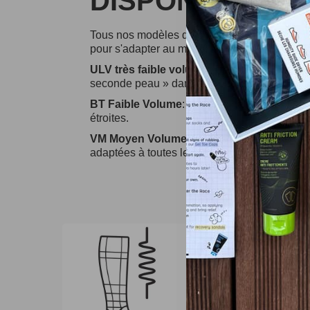
DISPONIBLES
Tous nos modèles de chaussettes sont dispon
pour s'adapter au mieux au volume restant d
ULV très faible volume
: Très mince. Chausse
seconde peau » dans vos chaussures de ski.
BT Faible Volume
: Mince. Chaussettes fine
étroites.
VM Moyen Volume
: Épaisseur moyenne. C
adaptées à toutes les chaussures de ski.