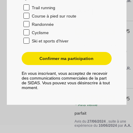
expérience du
27/11/2024
par
N.M.
Trail running
Utile
(0)
Signaler
Course à pied sur route
Randonnée
5
/
5
Cyclisme
Avis vérifié
Ski et sports d'hiver
Nickel, tester et approuvé ! 

j'en reprendrais quand elles 
seront usées sans soucis !
Confirmer ma participation
Avis du
16/10/2024
, suite à une
expérience du
23/09/2024
par
V.R.
En vous inscrivant, vous acceptez de recevoir
des communications commerciales de la part
Utile
(0)
Signaler
de SIDAS. Vous pouvez vous désinscrire à tout
moment.
5
/
5
Avis vérifié
parfait
Avis du
27/06/2024
, suite à une
expérience du
10/06/2024
par
A.A.