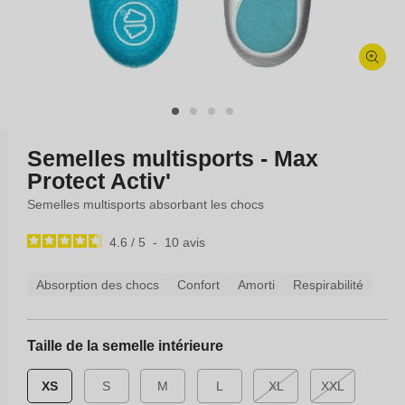
Ouvrir
le
média
1
dans
Semelles multisports - Max
une
Protect Activ'
fenêtre
modale
Semelles multisports absorbant les chocs
4.6
/
5
-
10
avis
Absorption des chocs
Confort
Amorti
Respirabilité
Taille de la semelle intérieure
Variante
XS
S
M
L
XL
XXL
épuisée
Variante