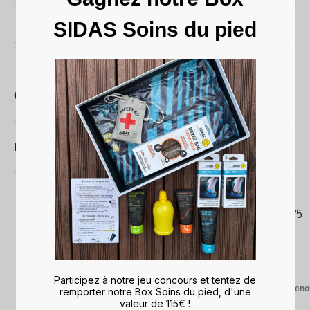
SIDAS Soins du pied
Caractéristiques techniques
Entretien
4.6
5
/
5
/
5
Avis vérifié
parfait pour les sports qu'il 
pratique
Participez à notre jeu concours et tentez de
Avis du
21/11/2025
, suite à une
Basé sur
10
avis soumis à un
expérience du
09/11/2025
par
Benoi
remporter notre Box Soins du pied, d'une
contrôle
P.
valeur de 115€ !
Voir tous les avis sur ce site