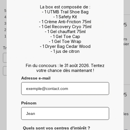
Utile
(0)
Signaler
La box est composée de :
5
étoiles
7
- 1 UTMB Trail Shoe Bag
- 1 Safety Kit
4
étoiles
2
- 1 Crème Anti-Friction 75ml
4
3
étoiles
1
/
5
- 1 Gel Recovery Cryo 75ml
2
étoiles
0
Avis vérifié
- 1 Gel chauffant 75ml
- 1 Gel Toe Cap
1
étoile
0
Bon amortie, pas de douleurs 
- 1 Gel Toe Wrap
articulaires après mon premier 
- 1 Dryer Bag Cedar Wood
Trier les avis
match avec .
- 1 jus de citron
Avis du
01/10/2025
, suite à une
expérience du
12/09/2025
par
Fin du concours : le 31 août 2026. Tentez
Reynaud S.
votre chance dès maintenant !
Utile
(0)
Signaler
Adresse e-mail
5
/
5
Avis vérifié
Prénom
Très bonne qualité d'amorti 
talon, utilisée pour réduire des 
douleurs au talon d'Achille.
Avis du
06/12/2024
, suite à une
Quels sont vos centres d'intérêt ?