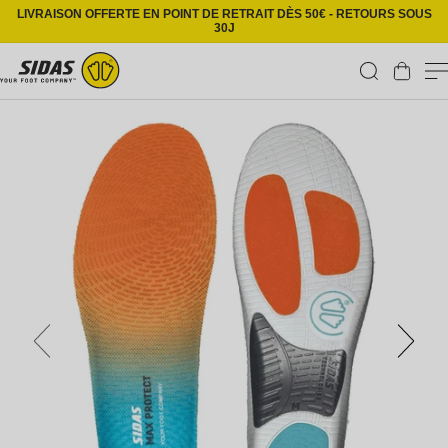
Ignorer et passer au contenu
LIVRAISON OFFERTE EN POINT DE RETRAIT DÈS 50€ - RETOURS SOUS
30J
Panier
Passer aux informations produits