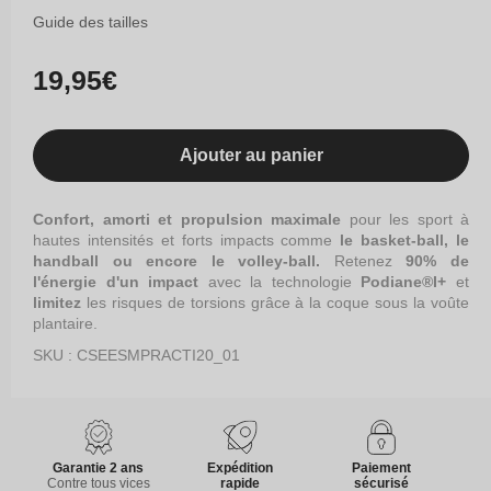
ou
épuisée
Guide des tailles
indisponible
ou
indisponible
Prix
19,95€
habituel
Ajouter au panier
Confort, amorti et propulsion maximale
pour les sport à
hautes intensités et forts impacts comme
le basket-ball, le
handball ou encore le volley-ball.
Retenez
90% de
l'énergie d'un impact
avec la technologie
Podiane®I+
et
limitez
les risques de torsions grâce à la coque sous la voûte
plantaire.
SKU : CSEESMPRACTI20_01
Garantie 2 ans
Expédition
Paiement
Contre tous vices
rapide
sécurisé