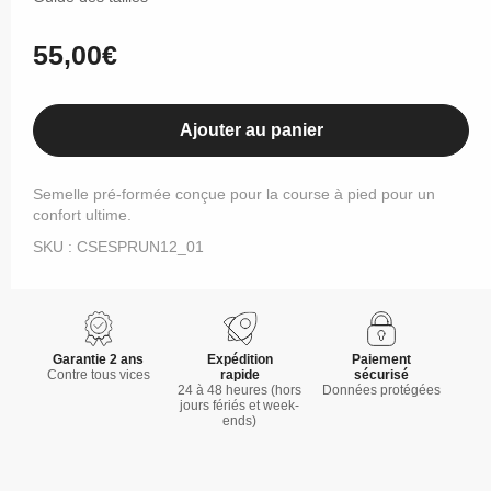
indisponible
indisponible
indisponible
Prix
55,00€
habituel
Ajouter au panier
Semelle pré-formée conçue pour la course à pied pour un
confort ultime.
SKU : CSESPRUN12_01
Garantie 2 ans
Expédition
Paiement
Contre tous vices
rapide
sécurisé
24 à 48 heures (hors
Données protégées
jours fériés et week-
ends)