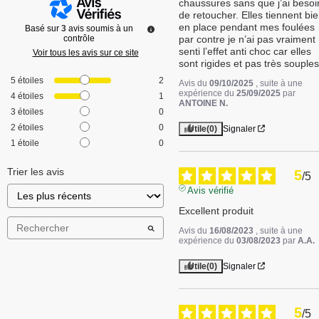
chaussures sans que j’ai besoin
de retoucher. Elles tiennent bie
en place pendant mes foulées 
Basé sur
3
avis soumis à un
par contre je n’ai pas vraiment 
contrôle
senti l’effet anti choc car elles 
Voir tous les avis sur ce site
sont rigides et pas très souples
5
étoiles
2
Avis du
09/10/2025
, suite à une
expérience du
25/09/2025
par
4
étoiles
1
ANTOINE N.
3
étoiles
0
2
étoiles
0
Utile
(0)
Signaler
1
étoile
0
Trier les avis
5
/
5
Avis vérifié
Excellent produit
Avis du
16/08/2023
, suite à une
expérience du
03/08/2023
par
A.A.
Utile
(0)
Signaler
5
/
5