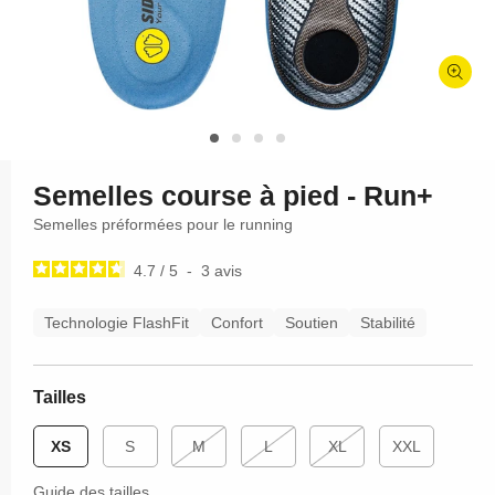
Ouvrir
le
média
1
dans
Semelles course à pied - Run+
une
fenêtre
Semelles préformées pour le running
modale
4.7
/
5
-
3
avis
Technologie FlashFit
Confort
Soutien
Stabilité
Tailles
Variante
Variante
Variante
XS
S
M
L
XL
XXL
épuisée
épuisée
épuisée
ou
ou
ou
Guide des tailles