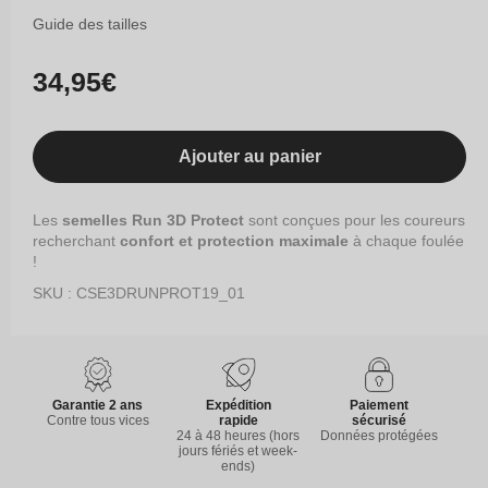
Guide des tailles
Prix
34,95€
habituel
Ajouter au panier
Les
semelles Run 3D Protect
sont conçues pour les coureurs
recherchant
confort et protection maximale
à chaque foulée
!
SKU : CSE3DRUNPROT19_01
Garantie 2 ans
Expédition
Paiement
Contre tous vices
rapide
sécurisé
24 à 48 heures (hors
Données protégées
jours fériés et week-
ends)