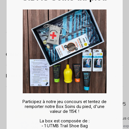
Caractéristiques techniques
Entretien
4.7
Participez à notre jeu concours et tentez de
5
/
5
/
5
remporter notre Box Soins du pied, d'une
Avis vérifié
valeur de 115€ !
Content des semelles j'ai plus
La box est composée de :
- 1 UTMB Trail Shoe Bag
Avis du
03/06/2026
, suite à une ex