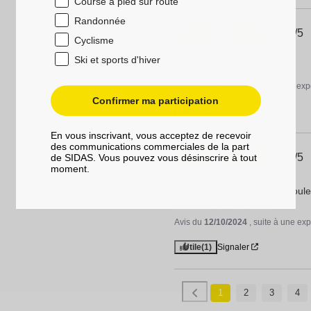
Course à pied sur route
Randonnée
5
/
5
Cyclisme
Avis vérifié
Ski et sports d'hiver
Satisfait du produit
Avis du
23/11/2024
, suite à une ex
Confirmer ma participation
Utile
(0)
Signaler
En vous inscrivant, vous acceptez de recevoir
des communications commerciales de la part
5
/
5
de SIDAS. Vous pouvez vous désinscrire à tout
moment.
Avis vérifié
Elles soulagent bien mes doule
affaissement de voûte
Avis du
12/10/2024
, suite à une ex
Utile
(1)
Signaler
1
2
3
4