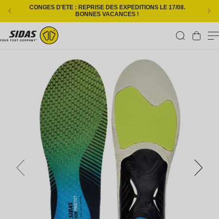
Ignorer et passer au contenu
CONGES D'ETE : REPRISE DES EXPEDITIONS LE 17/08.
L
BONNES VACANCES !
Panier
Passer aux informations produits