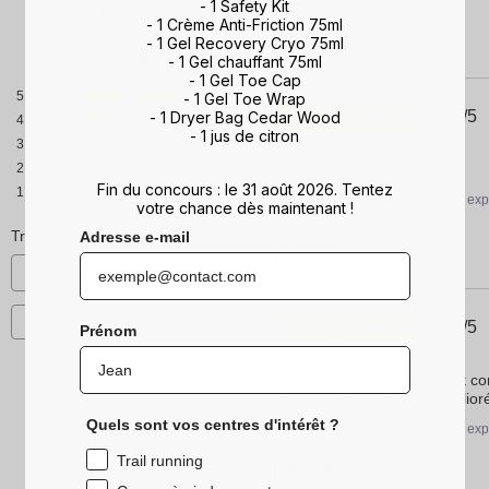
- 1 Safety Kit
Cyrille T.
Basé sur
42
avis soumis à un
- 1 Crème Anti-Friction 75ml
contrôle
- 1 Gel Recovery Cryo 75ml
Utile
(0)
Signaler
Voir tous les avis sur ce site
- 1 Gel chauffant 75ml
- 1 Gel Toe Cap
5
étoiles
34
- 1 Gel Toe Wrap
5
/
5
- 1 Dryer Bag Cedar Wood
4
étoiles
6
- 1 jus de citron
Avis vérifié
3
étoiles
0
très bien
2
étoiles
1
Fin du concours : le 31 août 2026. Tentez
1
étoile
1
Avis du
16/02/2026
, suite à une ex
votre chance dès maintenant !
Sophie B.
Trier les avis
Adresse e-mail
Utile
(0)
Signaler
5
/
5
Prénom
Avis vérifié
Excellent produit. Confort et c
chaussures largement amélior
Quels sont vos centres d'intérêt ?
Avis du
10/01/2025
, suite à une ex
Trail running
Utile
(0)
Signaler