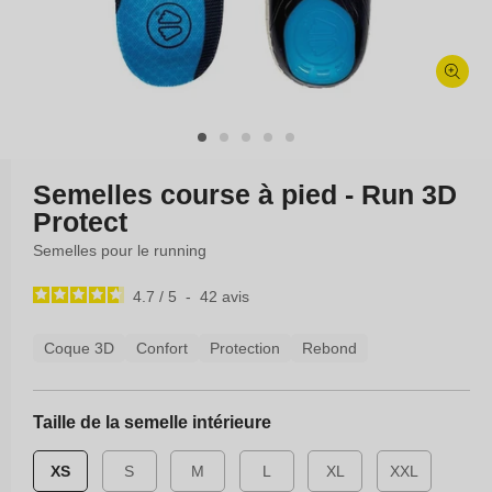
Ouvrir
le
média
1
dans
Semelles course à pied - Run 3D
une
Protect
fenêtre
modale
Semelles pour le running
4.7
/
5
-
42
avis
Coque 3D
Confort
Protection
Rebond
Taille de la semelle intérieure
XS
S
M
L
XL
XXL