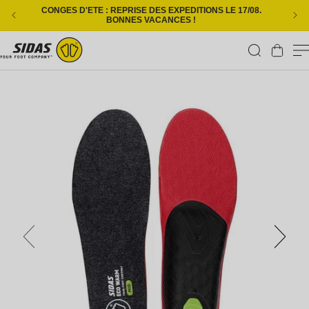
Ignorer et passer au contenu
CONGES D'ETE : REPRISE DES EXPEDITIONS LE 17/08.
L
BONNES VACANCES !
Panier
Passer aux informations produits