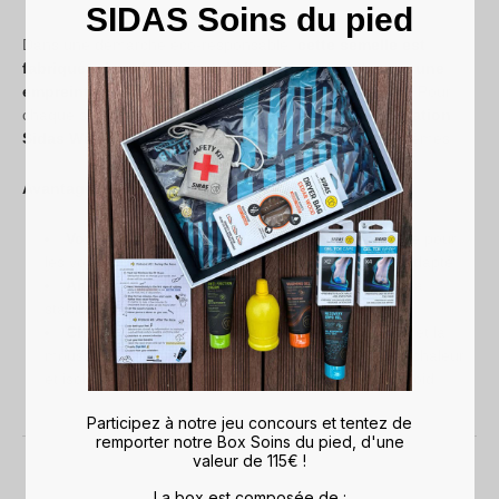
SIDAS Soins du pied
Dans une démarche éco-responsable,
cette semelle est
fabriquée dans le respect de l'environnement, avec une
empreinte carbone réduite à environ 1,9 kg de CO2
. Pour
chaque semelle vendue, un euro est reversé à la
Fondation
Sidas World
pour soutenir la régénération des écosystèmes.
Avantages :
Voûte plantaire moyenne
: Conception spécifique pour
les voûtes plantaires moyennes, offrant un soutien adapté.
Alignement du corps
: La coque en EVA assure la
stabilité et un soutien optimal du pied.
Chaleur et isolation
: Le feutre polyester recyclé et la
mousse Evamic Insulated (20% recyclée) apportent chaleur
et isolation thermique, pour des pieds protégés du froid.
Participez à notre jeu concours et tentez de
remporter notre Box Soins du pied, d'une
valeur de 115€ !
La box est composée de :