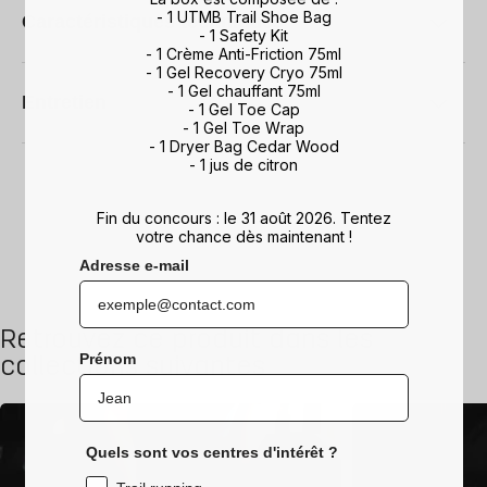
- 1 UTMB Trail Shoe Bag
Caractéristiques techniques
- 1 Safety Kit
- 1 Crème Anti-Friction 75ml
- 1 Gel Recovery Cryo 75ml
- 1 Gel chauffant 75ml
Entretien
- 1 Gel Toe Cap
- 1 Gel Toe Wrap
- 1 Dryer Bag Cedar Wood
- 1 jus de citron
Fin du concours : le 31 août 2026. Tentez
votre chance dès maintenant !
Adresse e-mail
Retrouvez ce produit dans les
Prénom
collections suivantes
Quels sont vos centres d'intérêt ?