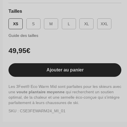
Tailles
XS
S
M
L
XL
XXL
Guide des tailles
Prix
49,95€
habituel
Ajouter au panier
Les 3Feet® Eco Warm Mid sont parfaites pour les skieurs avec
une
voute plantaire moyenne
qui recherchent un soutien
optimal, de la chaleur et une semelle éco-conçue qui s'intègre
parfaitement à leurs chaussures de ski.
SKU : CSE3FEWARM24_MI_01