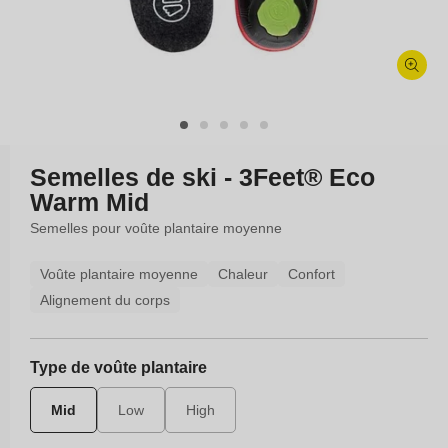
Ouvrir
le
média
1
dans
Semelles de ski - 3Feet® Eco
une
Warm Mid
fenêtre
modale
Semelles pour voûte plantaire moyenne
Voûte plantaire moyenne
Chaleur
Confort
Alignement du corps
Type de voûte plantaire
Mid
Low
High