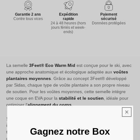
Garantie 2 ans
Expédition
Paiement
Contre tous vices
rapide
sécurisé
24 à 48 heures (hors
Données protégées
jours fériés et week-
ends)
La semelle
3Feet® Eco Warm Mid
est conçue pour le ski, avec
une approche anatomique et écologique adaptée aux
voûtes
plantaires moyennes
. Grâce au concept 3Feet® développé
par Sidas, chaque type de voûte plantaire a son propre niveau
de soutien. Pour les voûtes moyennes, cette semelle intègre
une coque en EVA pour la
stabilité et le soutien
, idéale pour
optimiser l'
alignement du corps
.
Son
revêtement en feutre de polyester recyclé
et sa mousse
isolante Evamic assurent une
chaleur durable
et une isolation
Gagnez notre Box
thermique optimale, tout en s'intégrant facilement dans les
chaussures de ski.