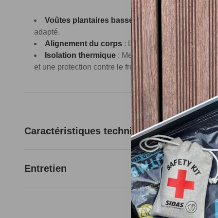
Voûtes plantaires basses
: Conception spécifiqu
adapté.
Alignement du corps
: La coque en EVA garantit s
Isolation thermique
: Mesh polyester et mousse 
et une protection contre le froid.
Caractéristiques techniques
Entretien