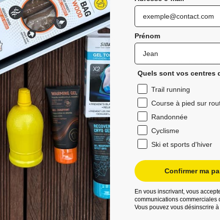
Prénom
5
/
5
Avis vérifié
Très bonne semelle pour chaussures de ski de rando. Concept 3
Quels sont vos centres d
Avis du
21/02/2025
, suite à une expérience du
03/02/2025
par
H.G.
Trail running
Utile
(0)
Signaler
Course à pied sur rou
Randonnée
Cyclisme
Ski et sports d'hiver
Confirmer ma par
En vous inscrivant, vous accepte
communications commerciales d
Vous pouvez vous désinscrire à