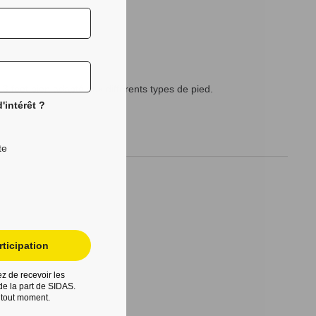
 feet bien adapté aux différents types de pied.
'intérêt ?
te
ticipation
z de recevoir les
e la part de SIDAS.
 tout moment.