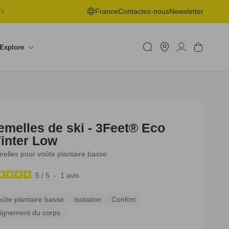
LIVRAISON OFFERTE EN POINT DE RETRAIT DÈS 50€ -
France
Contactez-nous
Newsletter
RETOURS SOUS 30J
Trouver
un
Connexion
Panier
Explore
shop
emelles de ski - 3Feet® Eco
inter Low
elles pour voûte plantaire basse
5
/
5
-
1
avis
oûte plantaire basse
Isolation
Confort
lignement du corps