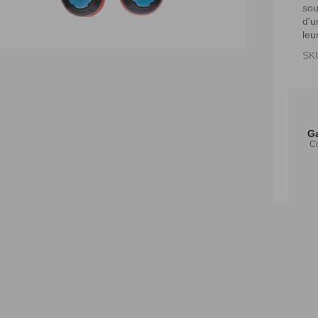
sou
d'u
leu
SK
Ga
Co