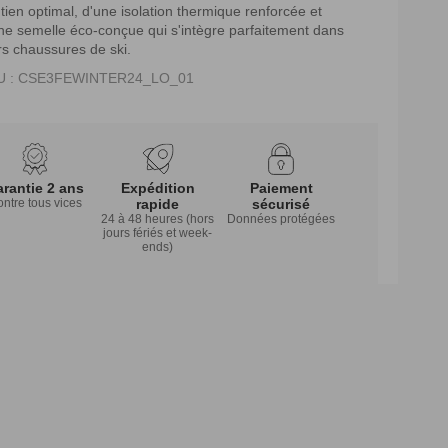
tien optimal, d'une isolation thermique renforcée et
ne semelle éco-conçue qui s'intègre parfaitement dans
rs chaussures de ski.
U : CSE3FEWINTER24_LO_01
rantie 2 ans
Expédition
Paiement
ntre tous vices
rapide
sécurisé
24 à 48 heures (hors
Données protégées
jours fériés et week-
ends)