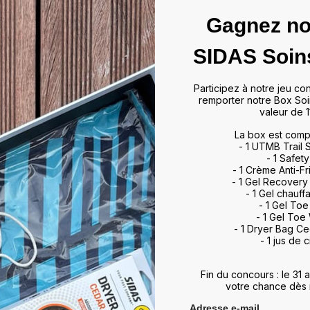
Gagnez no
e pour les voûtes basses, offrant un soutien
SIDAS Soin
tabilité et soutien optimal du pied.
Evamic Insulated pour une chaleur accrue
Participez à notre jeu co
remporter notre Box Soi
valeur de 1
La box est comp
- 1 UTMB Trail
- 1 Safety
- 1 Crème Anti-Fr
- 1 Gel Recovery
- 1 Gel chauff
- 1 Gel To
- 1 Gel Toe
- 1 Dryer Bag C
- 1 jus de c
Fin du concours : le 31
votre chance dès 
Adresse e-mail