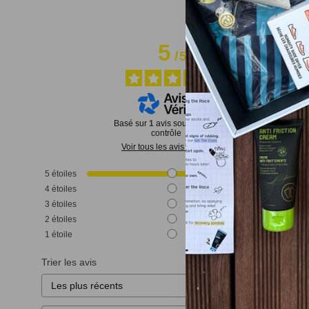
5
/
5
Basé sur
1
avis soumis à un
contrôle
Voir tous les avis sur ce site
5
étoiles
1
4
étoiles
0
3
étoiles
0
2
étoiles
0
1
étoile
0
Trier les avis