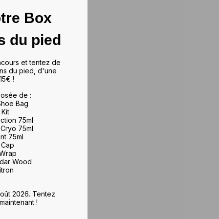
tre Box
s du pied
ncours et tentez de
ns du pied, d'une
15€ !
osée de :
 Shoe Bag
 Kit
iction 75ml
 Cryo 75ml
ant 75ml
e Cap
 Wrap
edar Wood
itron
 août 2026. Tentez
maintenant !