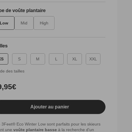
pe de voûte plantaire
Low
Mid
High
lles
XS
S
M
L
XL
XXL
de des tailles
ix
9,95€
bituel
Ajouter au panier
 3Feet® Eco Winter Low sont parfaits pour les skieurs
ant une
voûte plantaire basse
à la recherche d'un