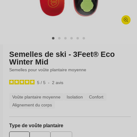
Ouvrir
le
média
1
dans
Semelles de ski - 3Feet® Eco
une
Winter Mid
fenêtre
modale
Semelles pour voûte plantaire moyenne
5
/
5
-
2
avis
Voûte plantaire moyenne
Isolation
Confort
Alignement du corps
Type de voûte plantaire