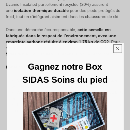
Evamic Insulated partiellement recyclée (20%) assurent
une
isolation thermique durable
pour des pieds protégés du
froid, tout en s’intégrant aisément dans les chaussures de ski.
Dans une démarche éco-responsable,
cette semelle est
fabriquée dans le respect de l’environnement, avec une
empreinte carbone réduite à environ 1,75 kg de CO2
. Pour
chaque semelle vendue, un euro est reversé à la
fondation
Sidas World
pour soutenir la régénération des écosystèmes.
Gagnez notre Box
Bénéfices :
SIDAS Soins du pied
Voûtes plantaires moyennes
: Conception spécifique
pour les voûtes hautes, offrant un soutien adapté.
Alignement du corps
: La coque en EVA garantit stabilité
et soutien optimal du pied.
Isolation thermique
: Mesh polyester et mousse Evamic
Insulated pour une chaleur accrue et une protection contre le
froid.