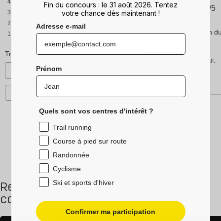
4
étoiles
0
Fin du concours : le 31 août 2026. Tentez
5
/
5
votre chance dès maintenant !
3
étoiles
0
Avis vérifié
2
étoiles
0
Adresse e-mail
Bonne tenue et amélioration du
1
étoile
0
serrage de ma chaussure
Trier les avis
Avis du
10/01/2025
, suite à une
expérience du
15/12/2024
par
P.F.
Prénom
Utile
(0)
Signaler
Quels sont vos centres d'intérêt ?
Trail running
Course à pied sur route
Randonnée
Cyclisme
Ski et sports d'hiver
Retrouvez ce produit dans les
collections suivantes
Confirmer ma participation