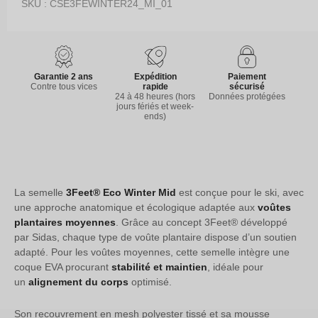
SKU : CSE3FEWINTER24_MI_01
Garantie 2 ans
Expédition
Paiement
Contre tous vices
rapide
sécurisé
24 à 48 heures (hors
Données protégées
jours fériés et week-
ends)
La semelle
3Feet® Eco Winter Mid
est conçue pour le ski, avec
une approche anatomique et écologique adaptée aux
voûtes
plantaires moyennes
. Grâce au concept 3Feet® développé
par Sidas, chaque type de voûte plantaire dispose d’un soutien
adapté. Pour les voûtes moyennes, cette semelle intègre une
coque EVA procurant
stabilité et maintien
, idéale pour
un
alignement du corps
optimisé.
Son recouvrement en mesh polyester tissé et sa mousse