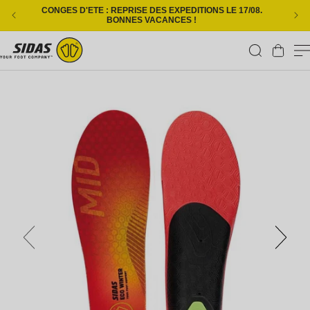
Ignorer et passer au contenu
CONGES D'ETE : REPRISE DES EXPEDITIONS LE 17/08.
L
BONNES VACANCES !
Panier
Passer aux informations produits