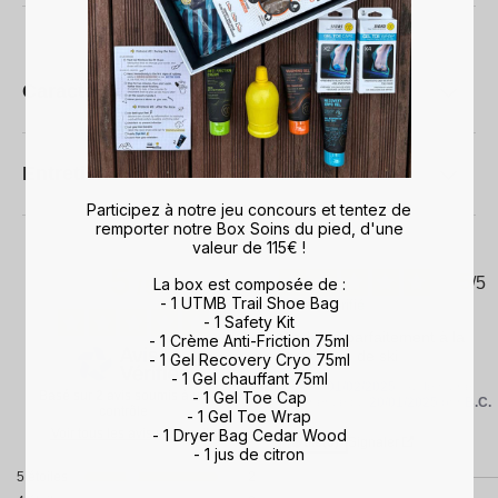
Caractéristiques techniques
Entretien
Participez à notre jeu concours et tentez de
remporter notre Box Soins du pied, d'une
valeur de 115€ !
5
5
/
5
La box est composée de :
/
5
- 1 UTMB Trail Shoe Bag
Avis vérifié
- 1 Safety Kit
S'adapte parfaitement à la 
- 1 Crème Anti-Friction 75ml
chaussure de ski
- 1 Gel Recovery Cryo 75ml
- 1 Gel chauffant 75ml
Avis du
01/02/2025
, suite à une
- 1 Gel Toe Cap
Basé sur
2
avis soumis à un
expérience du
20/01/2025
par
B.C.
contrôle
- 1 Gel Toe Wrap
- 1 Dryer Bag Cedar Wood
Voir tous les avis sur ce site
Utile
(0)
Signaler
- 1 jus de citron
5
étoiles
2