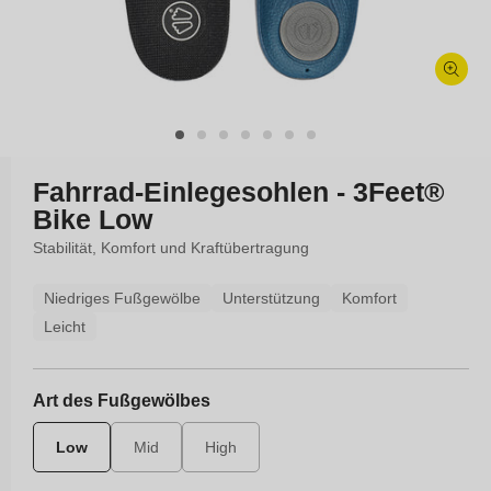
Medien
1
in
Modal
öffnen
Fahrrad-Einlegesohlen - 3Feet®
Bike Low
Stabilität, Komfort und Kraftübertragung
Niedriges Fußgewölbe
Unterstützung
Komfort
Leicht
Art des Fußgewölbes
Low
Mid
High