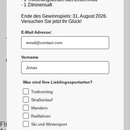
- 1 Zitronensaft
Ende des Gewinnspiels: 31. August 2026.
Versuchen Sie jetzt Ihr Glück!
E-Mail Adresse:
Technische Merkmale
Vorname
Wartung
Was sind Ihre Lieblingssportarten?
Trailrunning
Straßenlauf
Wandern
Radfahren
Finden Sie dieses Produkt in den
Ski und Wintersport