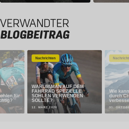
VERWANDTER
BLOGBEITRAG
Nachrichten
Nachrich
WARUM MAN AUF DEM
FAHRRAD SPEZIELLE
Wie kann
ohlen für
SOHLEN VERWENDEN
durch Cr
chtig?
SOLLTE?
verbess
12. MÄRZ 2026
31. OKTOB