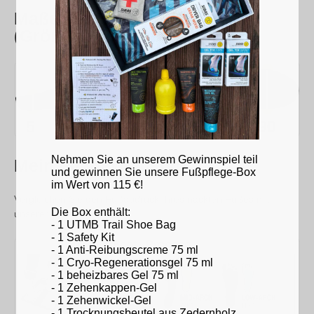
Maße der Einlegesohle in mm
(Größe M)
Nehmen Sie an unserem Gewinnspiel teil
Mein Fußgewölbetyp
und gewinnen Sie unsere Fußpflege-Box
im Wert von 115 €!
Vergleichen Sie den Fußabdruck Ihres nackten Fußes mit
Die Box enthält:
unserer Vorlage.
- 1 UTMB Trail Shoe Bag
- 1 Safety Kit
- 1 Anti-Reibungscreme 75 ml
- 1 Cryo-Regenerationsgel 75 ml
- 1 beheizbares Gel 75 ml
- 1 Zehenkappen-Gel
- 1 Zehenwickel-Gel
- 1 Trocknungsbeutel aus Zedernholz