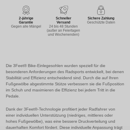
2-jährige
Schneller
Sichere Zahlung
Garantie
Versand
Geschützte Daten
Gegen alle Mängel
24 bis 48 Stunden
(außer an Feiertagen
und Wochenenden)
Die 3Feet® Bike-Einlegesohlen wurden speziell für die
besonderen Anforderungen des Radsports entwickelt, bei denen
Stabilität und Effizienz entscheidend sind. Durch die auf Ihren
Fußgewölbe abgestimmte Stütze verbessern sie die Fußposition
im Schuh und maximieren die Effizienz bei jedem Tritt in die
Pedale.
Dank der 3Feet®-Technologie profitiert jeder Radfahrer von
einer individuellen Unterstützung (niedriges, mittleres oder
hohes Fußgewölbe), was eine bessere Druckverteilung und
dauerhaften Komfort fördert. Diese individuelle Anpassung trägt