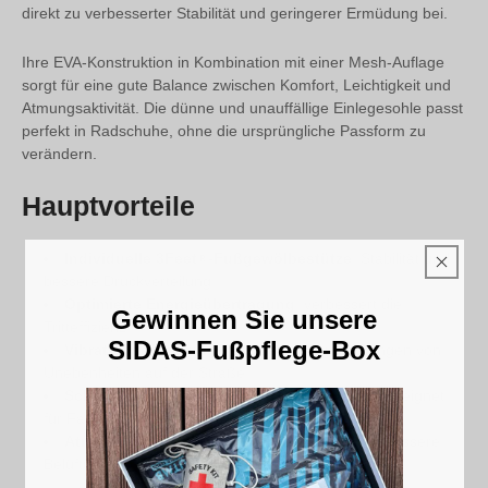
direkt zu verbesserter Stabilität und geringerer Ermüdung bei.
Ihre EVA-Konstruktion in Kombination mit einer Mesh-Auflage
sorgt für eine gute Balance zwischen Komfort, Leichtigkeit und
Atmungsaktivität. Die dünne und unauffällige Einlegesohle passt
perfekt in Radschuhe, ohne die ursprüngliche Passform zu
verändern.
Hauptvorteile
Individuelle 3Feet®-Fußgewölbestütze
: Stabilität und
bessere Druckverteilung
Optimierte Energieübertragung
: verbessert die
Gewinnen Sie unsere
Tritteffizienz
SIDAS-Fußpflege-Box
Vibrationsdämpfung
: reduziert die Auswirkungen von
Unebenheiten auf der Straße
Schlanke und leichte Konstruktion
: perfekt geeignet
für Fahrradschuhe (~35 g)
Atmungsaktiver Komfort
: Mesh-Überzug für bessere
Belüftung