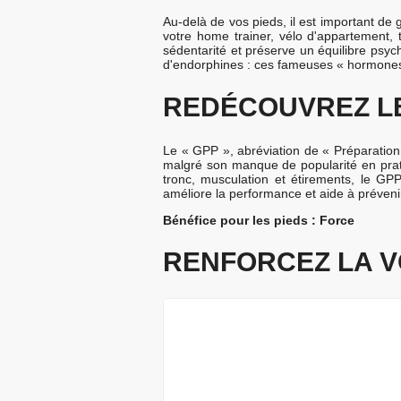
Au-delà de vos pieds, il est important d
votre home trainer, vélo d'appartement, t
sédentarité et préserve un équilibre psych
d'endorphines : ces fameuses « hormone
REDÉCOUVREZ LE 
Le « GPP », abréviation de « Préparation 
malgré son manque de popularité en prati
tronc, musculation et étirements, le GPP
améliore la performance et aide à préveni
Bénéfice pour les pieds : Force
RENFORCEZ LA V