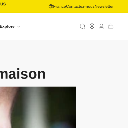
OUS
France
Contactez-nous
Newsletter
Trouver
un
Connexion
Panier
Explore
shop
 maison