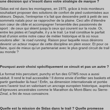
une décision qui s’inscrit dans votre stratégie de marque ?
Sidas est né dans les montagnes, en 1975, grâce à trois moniteurs
souhaitant proposer des solutions de confort de pied customisées aux
skieurs. Depuis, l’entreprise n’a fait que descendre petit à petit de ses
sommets natals pour se rapprocher de la plaine. Ceci afin d’étendre
son cœur de cible et accompagner l’ensemble des passionnés de
sport : de ceux qui skient jusqu’à ceux qui courent sur la route. Or,
entre les pistes et l’asphalte, il y a le trail. Le trail constitue le parfait
trait d’union entre notre cœur de métier historique et là où nous
voulons aller : le
road running
. Raison pour laquelle nous désirons
devenir un acteur majeur de cette discipline en plein essor. Et pour ce
faire, quoi de mieux qu’un partenariat avec le plus grand circuit de trail
au monde ?
Pourquoi avoir choisi spécifiquement ce circuit et pas un autre ?
Le format très percutant, punchy et fun des GTWS nous a aussi
séduit. Il rend le trail accessible ! Il donne envie d’enfiler ses baskets et
partir gambader là-haut ! Enfin, sa dimension internationale et portée
vers l’avenir tout en valorisant un ancrage européen historique, auprès
d’épreuves ancestrales comme le Marathon du Mont-Blanc ou Sierre-
Zinal, a fini de nous convaincre.
Quelle est la mission de Sidas dans le trail ? Quelle promesse