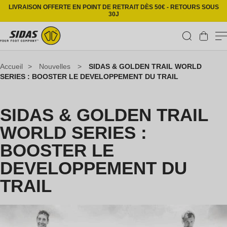
Ignorer et passer au contenu
LIVRAISON OFFERTE EN POINT DE RETRAIT DÈS 50€ - RETOURS SOUS
30J
Panier
Accueil
>
Nouvelles
>
SIDAS & GOLDEN TRAIL WORLD
SERIES : BOOSTER LE DEVELOPPEMENT DU TRAIL
SIDAS & GOLDEN TRAIL
WORLD SERIES :
BOOSTER LE
DEVELOPPEMENT DU
TRAIL