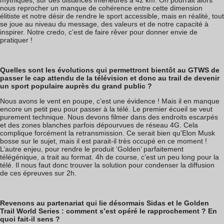
mythiques, sur des distances inférieures à 42 km. On pourrait alors
nous reprocher un manque de cohérence entre cette dimension
élitiste et notre désir de rendre le sport accessible, mais en réalité, tout
se joue au niveau du message, des valeurs et de notre capacité à
inspirer. Notre credo, c’est de faire rêver pour donner envie de
pratiquer !
Quelles sont les évolutions qui permettront bientôt au GTWS de
passer le cap attendu de la télévision et donc au trail de devenir
un sport populaire auprès du grand public ?
Nous avons le vent en poupe, c’est une évidence ! Mais il en manque
encore un petit peu pour passer à la télé. Le premier écueil se veut
purement technique. Nous devons filmer dans des endroits escarpés
et des zones blanches parfois dépourvues de réseau 4G. Cela
complique forcément la retransmission. Ce serait bien qu’Elon Musk
bosse sur le sujet, mais il est parait-il très occupé en ce moment !
L’autre enjeu, pour rendre le produit ‘Golden’ parfaitement
télégénique, a trait au format. 4h de course, c’est un peu long pour la
télé. Il nous faut donc trouver la solution pour condenser la diffusion
de ces épreuves sur 2h.
Revenons au partenariat qui lie désormais Sidas et le Golden
Trail World Series : comment s’est opéré le rapprochement ? En
quoi fait-il sens ?