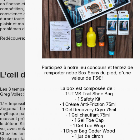
en finesse et précision au niveau de mes appuis. Sur ma dernière
compétition, à Madère, dès lors la ligne d’arrivée franchie, j’ai pris
conscience que je n’avais pas pensé une seule fois à mes pieds
durant toute la course... J’avais pu me focaliser entièrement sur mon
plaisir et ma performance. Et ça, tous les traileurs ayant déjà eu des
problèmes de pied vous confieront que c’est un privilège...
Redécouvrez en image la série Chasing Dreams sur la saison 2021 !
Découvrir la web-série
Participez à notre jeu concours et tentez de
remporter notre Box Soins du pied, d'une
L’œil de l’expert
:
valeur de 115€ !
La box est composée de :
Les 3 temps-forts de la saison à ne manquer sous aucun prétexte, par
- 1 UTMB Trail Shoe Bag
Greg Vollet :
- 1 Safety Kit
1/ « Impossible de passer à côté de
Zegama
. Car ‘Zegama is
- 1 Crème Anti-Friction 75ml
Zegama’. Le chapitre 1 de la saison sur cette épreuve basque rendue
- 1 Gel Recovery Cryo 75ml
mythique par sa ferveur populaire. La montée vers Aizkorri où se
- 1 Gel chauffant 75ml
massent près de 15 000 spectateurs incandescents vaut à elle seule
- 1 Gel Toe Cap
le détour. Kilian Jornet devra y affronter un plateau d’un niveau jamais-
- 1 Gel Toe Wrap
vu, avec notamment l’arrivée de certains kenyans sur la discipline.
- 1 Dryer Bag Cedar Wood
Chez les femmes, on annonce un fight historique entre Nienke
- 1 jus de citron
Brinkman, la ‘nouvelle cannibale’, et Maude Mathys, tout simplement