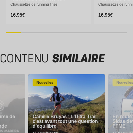
Chaussettes de running fines
Chaussettes de running fines
Chaussettes de runni
Chaussettes de runni
Prix
16,95€
Prix
16,95€
Prix
16,95€
Prix
16,95€
habituel
habituel
habituel
habituel
35-38
39-41
42-44
45-47
35-38
39-41
CONTENU
SIMILAIRE
Nouvelles
Nouvelle
urse de
Camille Bruyas : L'Ultra-Trail,
En route 
c'est avant tout une question
Sidas dev
nde
d'équilibre
FFME