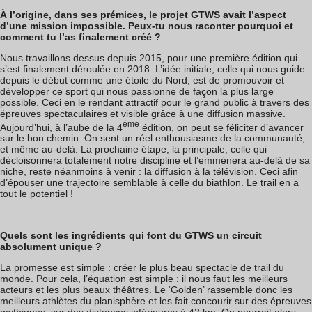
À l’origine, dans ses prémices, le projet GTWS avait l’aspect
d’une mission impossible. Peux-tu nous raconter pourquoi et
comment tu l’as finalement créé ?
Nous travaillons dessus depuis 2015, pour une première édition qui
s’est finalement déroulée en 2018. L’idée initiale, celle qui nous guide
depuis le début comme une étoile du Nord, est de promouvoir et
développer ce sport qui nous passionne de façon la plus large
possible. Ceci en le rendant attractif pour le grand public à travers des
épreuves spectaculaires et visible grâce à une diffusion massive.
ème
Aujourd’hui, à l’aube de la 4
édition, on peut se féliciter d’avancer
sur le bon chemin. On sent un réel enthousiasme de la communauté,
et même au-delà. La prochaine étape, la principale, celle qui
décloisonnera totalement notre discipline et l’emmènera au-delà de sa
niche, reste néanmoins à venir : la diffusion à la télévision. Ceci afin
d’épouser une trajectoire semblable à celle du biathlon. Le trail en a
tout le potentiel !
Quels sont les ingrédients qui font du GTWS un circuit
absolument unique ?
La promesse est simple : créer le plus beau spectacle de trail du
monde. Pour cela, l’équation est simple : il nous faut les meilleurs
acteurs et les plus beaux théâtres. Le ‘Golden’ rassemble donc les
meilleurs athlètes du planisphère et les fait concourir sur des épreuves