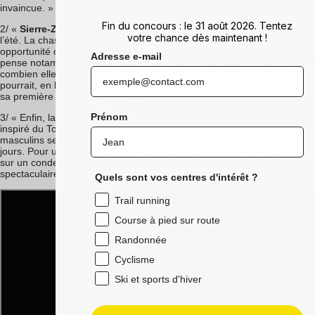
invaincue. »
Fin du concours : le 31 août 2026. Tentez
2/ «
Sierre-Zinal
, comme chaque année, sera la ‘course phare’ de
votre chance dès maintenant !
l’été. La chasse au record de l’épreuve chez les hommes et une belle
opportunité offerte aux habituelles outsiders chez les femmes. Je
Adresse e-mail
pense notamment à Anaïs Sabrié, du Team Sidas-Matryx, qui a prouvé
combien elle pouvait se révéler performante sur ce parcours et qui
pourrait, en l’absence de Nienke Brinkman et Maude Mathys, briguer
sa première victoire sur le circuit ! »
Prénom
3/ « Enfin, la finale, sur l’île portugaise de Madère, sur un format
inspiré du Tour de France. Les 30 meilleurs athlètes féminins et
masculins seront réunis au départ d’une compétition par étapes de 5
jours. Pour un total de 100 km et près de 7000 m de dénivelé positif,
sur un condensé de ce que le trail peut proposer de plus
spectaculaire. »
Quels sont vos centres d'intérêt ?
Trail running
Course à pied sur route
Randonnée
Cyclisme
Ski et sports d'hiver