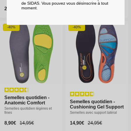
de SIDAS. Vous pouvez vous désinscrire à tout
moment.
Prix
27,90€
Prix
27,90€
Prix
34,95€
Prix
34,95€
Prix
47,90€
Prix
59,90€
promotionnel
promotionnel
habituel
habituel
promotionnel
habituel
S
M
L
XL
-40%
-40%
Semelles quotidien -
Semelles quotidien -
Semelles quotidien -
Semelles quotidien -
Anatomic Comfort
Anatomic Comfort
Cushioning Gel Support
Cushioning Gel Support
Semelles quotidien légères et
Semelles quotidien légères et
fines
fines
Semelles avec support latéral
Semelles avec support latéral
Prix
8,90€
Prix
8,90€
Prix
14,95€
Prix
14,95€
Prix
14,90€
Prix
14,90€
Prix
24,95€
Prix
24,95€
promotionnel
promotionnel
habituel
habituel
promotionnel
promotionnel
habituel
habituel