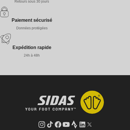
Associez vos produits en promotion à d’autres équipements Sidas
Retours sous 30 jours
adaptés à votre activité pour un ensemble cohérent et
performant.
Paiement sécurisé
Données protégées
Expédition rapide
24h à 48h
Instagram
Tik
Facebook
YouTube
Strava
LinkedIn
Twitter