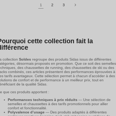
1
2
3
Pourquoi cette collection fait la
différence
a collection
Soldes
regroupe des produits Sidas issus de différentes
atégories, désormais proposés en promotion. Que ce soit des semelles
echniques, des chaussettes de running, des chaussettes de ski ou des
acks combinés, ces articles présentent des performances éprouvées à
es tarifs avantageux. Cette sélection permet à chacun d’accéder à des
olutions de confort et de performance à un meilleur prix, tout en
énéficiant de la qualité Sidas.
e que ces produits apportent :
Performances techniques à prix réduits
— Une sélection de
semelles et chaussettes à des tarifs promotionnels pour allier
confort et fonctionnalité.
Polyvalence d’usage
— Des produits adaptés à différentes