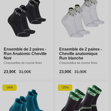
o
n
:
Ensemble de 2 paires -
Ensemble de 2 paires -
Ensemble de 2 paires -
Ensemble de 2 paires -
Run Anatomic Cheville
Run Anatomic Cheville
Cheville anatomique
Cheville anatomique
Noir
Noir
Run blanche
Run blanche
Chaussettes de course fines
Chaussettes de course fines
Chaussettes de course fines
Chaussettes de course fines
Prix
23,90€
Prix
23,90€
Prix
31,90€
Prix
31,90€
Prix
23,90€
Prix
23,90€
Prix
31,90€
Prix
31,90€
promotionnel
promotionnel
habituel
habituel
promotionnel
promotionnel
habituel
habituel
-34%
-25%
35-38
39-41
42-44
35-38
39-41
42-44
45-47
45-47