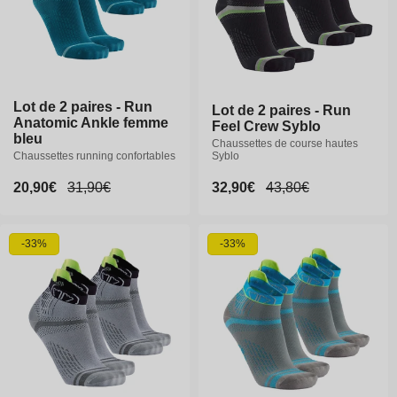
Lot de 2 paires - Run
Lot de 2 paires - Run
Lot de 2 paires - Run
Lot de 2 paires - Run
Anatomic Ankle femme
Anatomic Ankle femme
Feel Crew Syblo
Feel Crew Syblo
bleu
bleu
Chaussettes de course hautes
Chaussettes de course hautes
Chaussettes running confortables
Chaussettes running confortables
Syblo
Syblo
Prix
20,90€
Prix
20,90€
Prix
31,90€
Prix
31,90€
Prix
32,90€
Prix
32,90€
Prix
43,80€
Prix
43,80€
promotionnel
promotionnel
habituel
habituel
promotionnel
promotionnel
habituel
habituel
35-36
37-38
39-40
37-38
39-40
40-41
-33%
-33%
41-42
42-43
44-46