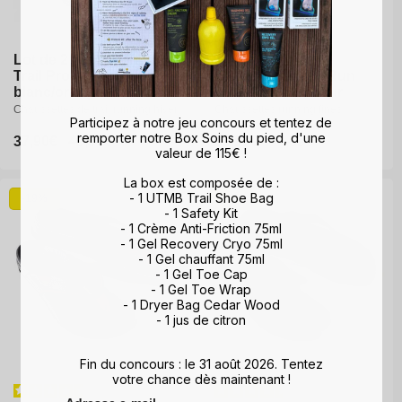
Lot de 2 paires - Winter
Lot de 2 paires - Winter
Trail Protect
Trail Protect
Lot de 3 paires - Run
blanc/orange
blanc/orange
Anatomic Low noir
Chaussettes de trail running hiver
Chaussettes de trail running hiver
Chaussettes running fines
Participez à notre jeu concours et tentez de
remporter notre Box Soins du pied, d'une
Prix
37,90€
Prix
37,90€
Prix
49,90€
Prix
49,90€
Prix
31,90€
Prix
44,85€
valeur de 115€ !
promotionnel
promotionnel
habituel
habituel
promotionnel
habituel
La box est composée de :
37-38
39-40
40-41
- 1 UTMB Trail Shoe Bag
-19%
-19%
42-43
44-46
- 1 Safety Kit
- 1 Crème Anti-Friction 75ml
- 1 Gel Recovery Cryo 75ml
- 1 Gel chauffant 75ml
- 1 Gel Toe Cap
- 1 Gel Toe Wrap
- 1 Dryer Bag Cedar Wood
- 1 jus de citron
Fin du concours : le 31 août 2026. Tentez
votre chance dès maintenant !