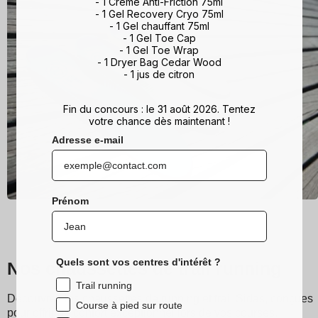
- 1 Crème Anti-Friction 75ml
- 1 Gel Recovery Cryo 75ml
- 1 Gel chauffant 75ml
- 1 Gel Toe Cap
- 1 Gel Toe Wrap
- 1 Dryer Bag Cedar Wood
- 1 jus de citron
Fin du concours : le 31 août 2026. Tentez
votre chance dès maintenant !
Adresse e-mail
Prénom
Quels sont vos centres d'intérêt ?
Nos chaussettes de trail running
Trail running
Découvrez les chaussettes de running et trail Sidas, conçues
Course à pied sur route
pour offrir un confort exceptionnel lors de vos courses.