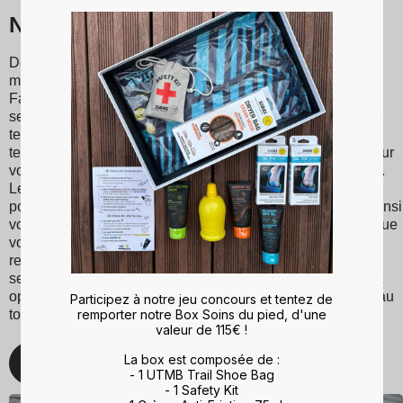
Nos semelles Sidas
Découvrez les semelles Sidas, conçues pour offrir un
maintien optimal et un confort inégalé à chaque pas.
Fabriquées à partir de matériaux de haute qualité, nos
semelles conviennent à divers sports et activités, allant du
tennis au ski en passant par la course à pied. Grâce à leur
technologie d'absorption des chocs, ils réduisent l'impact sur
vos articulations, minimisant ainsi les risques de blessures.
Les semelles Sidas favorisent également une meilleure
posture et une répartition équilibrée du poids, améliorant ainsi
vos performances sportives et votre confort au quotidien. Que
vous soyez un sportif passionné ou simplement à la
recherche d'un meilleur maintien du pied, choisissez les
semelles Sidas pour une expérience de marche et de sport
optimisée. Avec Sidas, prenez soin de vos pieds et restez au
Participez à notre jeu concours et tentez de
remporter notre Box Soins du pied, d'une
top de votre forme, quelle que soit l'activité !
valeur de 115€ !
La box est composée de :
Découvrez
- 1 UTMB Trail Shoe Bag
- 1 Safety Kit