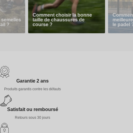
Comment choisir la bonne
Comment 
 semelles
taille de chaussures de
meilleur
ail ?
course ?
le padel 
Garantie 2 ans
Produits garantis contre les défauts
Satisfait ou remboursé
Retours sous 30 jours