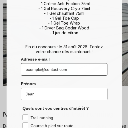
- 1 Crème Anti-Friction 75ml
- 1 Gel Recovery Cryo 75ml
- 1 Gel chauffant 75ml
- 1 Gel Toe Cap
- 1 Gel Toe Wrap
- 1 Dryer Bag Cedar Wood
- 1 jus de citron
Fin du concours : le 31 août 2026. Tentez
votre chance dès maintenant !
Adresse e-mail
Prénom
Quels sont vos centres d'intérêt ?
Nos chaussettes de trail running
Trail running
Course à pied sur route
Découvrez les chaussettes de running et trail Sidas, conçues