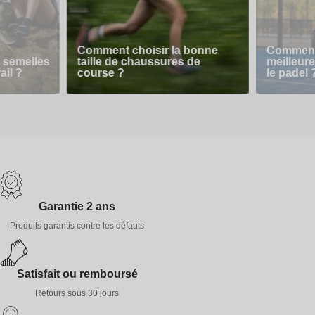
Comment choisir la bonne
Comment 
 semelles
taille de chaussures de
meilleur
ail ?
course ?
le padel 
Garantie 2 ans
Produits garantis contre les défauts
Satisfait ou remboursé
Retours sous 30 jours