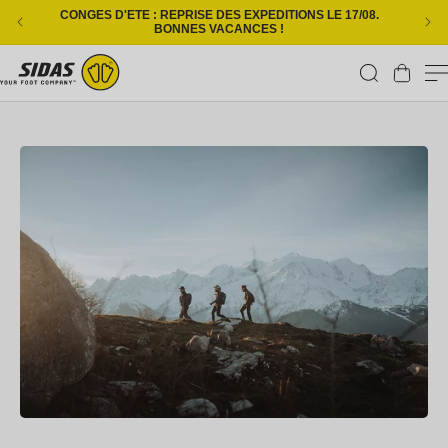
Ignorer et passer au contenu
CONGES D'ETE : REPRISE DES EXPEDITIONS LE 17/08.
L
BONNES VACANCES !
Panier