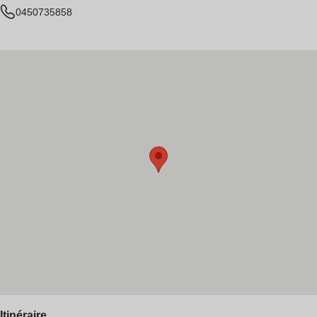
0450735858
Itinéraire