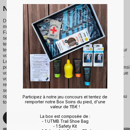
Nos semelles Sidas
Découvrez les semelles Sidas, conçues pour offrir un
maintien optimal et un confort inégalé à chaque pas.
Fabriquées à partir de matériaux de haute qualité, nos
semelles conviennent à divers sports et activités, allant du
tennis au ski en passant par la course à pied. Grâce à leur
technologie d'absorption des chocs, ils réduisent l'impact sur
vos articulations, minimisant ainsi les risques de blessures.
Les semelles Sidas favorisent également une meilleure
posture et une répartition équilibrée du poids, améliorant ainsi
vos performances sportives et votre confort au quotidien. Que
vous soyez un sportif passionné ou simplement à la
recherche d'un meilleur maintien du pied, choisissez les
semelles Sidas pour une expérience de marche et de sport
optimisée. Avec Sidas, prenez soin de vos pieds et restez au
Participez à notre jeu concours et tentez de
remporter notre Box Soins du pied, d'une
top de votre forme, quelle que soit l'activité !
valeur de 115€ !
La box est composée de :
Découvrez
- 1 UTMB Trail Shoe Bag
- 1 Safety Kit