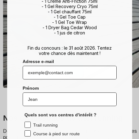
- 1 Crème Anti-Friction 75ml
- 1 Gel Recovery Cryo 75ml
- 1 Gel chauffant 75ml
- 1 Gel Toe Cap
- 1 Gel Toe Wrap
- 1 Dryer Bag Cedar Wood
- 1 jus de citron
Fin du concours : le 31 août 2026. Tentez
votre chance dès maintenant !
Adresse e-mail
Prénom
Quels sont vos centres d'intérêt ?
Nos chaussettes de trail running
Trail running
Découvrez les chaussettes de running et trail Sidas, conçues
Course à pied sur route
pour offrir un confort exceptionnel lors de vos courses.