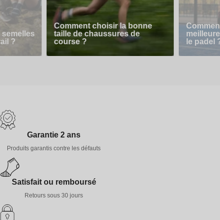
Comment choisir la bonne
Comment 
 semelles
taille de chaussures de
meilleur
ail ?
course ?
le padel 
Garantie 2 ans
Produits garantis contre les défauts
Satisfait ou remboursé
Retours sous 30 jours