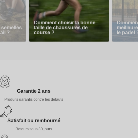
Comment choisir la bonne
Comment 
 semelles
taille de chaussures de
meilleur
ail ?
course ?
le padel 
Garantie 2 ans
Produits garantis contre les défauts
Satisfait ou remboursé
Retours sous 30 jours