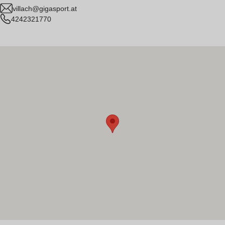
villach@gigasport.at
4242321770