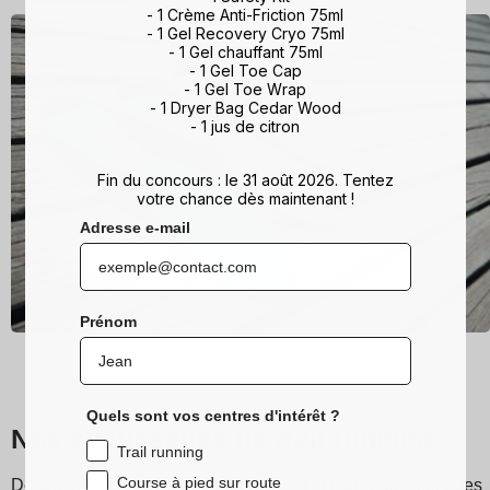
- 1 Crème Anti-Friction 75ml
- 1 Gel Recovery Cryo 75ml
- 1 Gel chauffant 75ml
- 1 Gel Toe Cap
- 1 Gel Toe Wrap
- 1 Dryer Bag Cedar Wood
- 1 jus de citron
Fin du concours : le 31 août 2026. Tentez
votre chance dès maintenant !
Adresse e-mail
Prénom
Quels sont vos centres d'intérêt ?
Nos chaussettes de trail running
Trail running
Course à pied sur route
Découvrez les chaussettes de running et trail Sidas, conçues