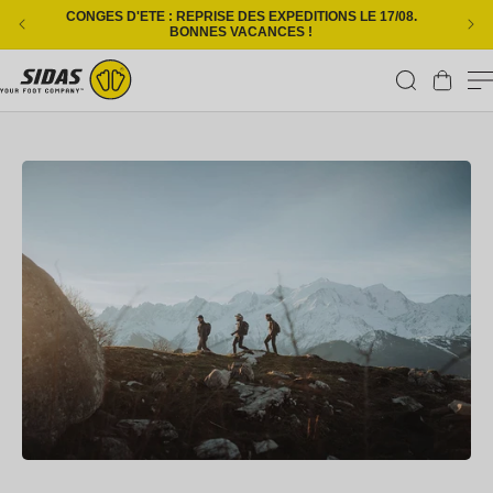
Ignorer et passer au contenu
CONGES D'ETE : REPRISE DES EXPEDITIONS LE 17/08.
L
BONNES VACANCES !
Panier