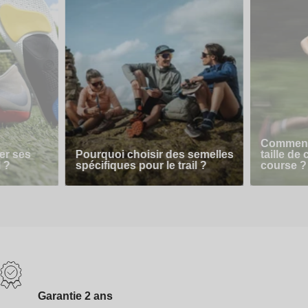
Comment 
er ses
Pourquoi choisir des semelles
taille de
l ?
spécifiques pour le trail ?
course ?
Garantie 2 ans