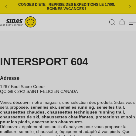
Ignorer et passer au contenu
CONGES D'ETE : REPRISE DES EXPEDITIONS LE 17/08.
L
BONNES VACANCES !
Panier
INTERSPORT 604
Adresse
1267 Boul Sacre Coeur
QC G8K 2R2
SAINT-FELICIEN
CANADA
Venez découvrir notre magasin, une sélection des produits Sidas vous
sera proposée,
semelles ski, semelles running, semelles trail,
chaussettes chaudes, chaussettes techniques running trail,
chaussettes de ski, chaussettes chauffantes, protections et soin
pour les pieds, accessoires chaussures
.
Découvrez également nos outils d'analyses pour vous proposer la
meilleure semelle, chaussette, équipement adapté à vos pieds. Que