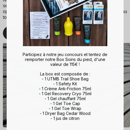
semelles Sidas pour une expérience de marche et de sport
optimisée. Avec Sidas, prenez soin de vos pieds et restez au
top de votre forme, quelle que soit l'activité !
Découvrez
Participez à notre jeu concours et tentez de
remporter notre Box Soins du pied, d'une
valeur de 115€ !
La box est composée de :
- 1 UTMB Trail Shoe Bag
- 1 Safety Kit
- 1 Crème Anti-Friction 75ml
- 1 Gel Recovery Cryo 75ml
- 1 Gel chauffant 75ml
- 1 Gel Toe Cap
- 1 Gel Toe Wrap
- 1 Dryer Bag Cedar Wood
- 1 jus de citron