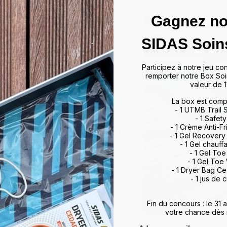
Gagnez no
das
SIDAS Soin
ffrir un maintien optimal et un
Participez à notre jeu co
artir de matériaux de haute
remporter notre Box Soi
rts et activités, allant du tennis
valeur de 1
 à leur technologie d'absorption
La box est comp
ulations, minimisant ainsi les
- 1 UTMB Trail
vorisent également une meilleure
- 1 Safety
, améliorant ainsi vos
- 1 Crème Anti-Fr
otidien. Que vous soyez un sportif
- 1 Gel Recovery
 meilleur maintien du pied,
- 1 Gel chauff
rience de marche et de sport
- 1 Gel To
- 1 Gel Toe
ds et restez au top de votre
- 1 Dryer Bag C
- 1 jus de c
Fin du concours : le 31
votre chance dès 