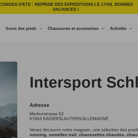
CONGES D'ETE : REPRISE DES EXPEDITIONS LE 17/08. BONNES
VACANCES !
Soins des pieds
Chaussures et accessoires
Activités
Intersport S
Adresse
Merkurstrasse 62
67663
KAISERSLAUTERN
ALLEMAGNE
Venez découvrir notre magasin, une sélection des prod
running, semelles trail, chaussettes chaudes, chaus