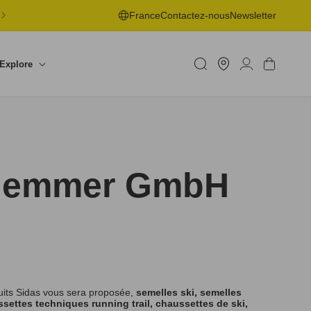
LIVRAISON OFFERTE EN POINT DE RETRAIT DÈS 50€ -
France
Contactez-nous
Newsletter
RETOURS SOUS 30J
Trouver
un
Connexion
Panier
Explore
shop
chlemmer GmbH
uits Sidas vous sera proposée,
semelles ski, semelles
settes techniques running trail, chaussettes de ski,