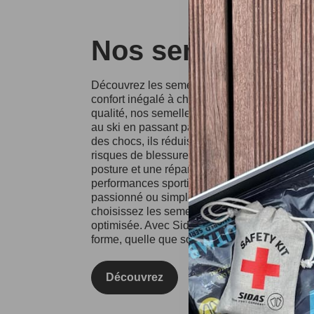
Nos semelles Si
Découvrez les semelles Sidas, conçues pour o
confort inégalé à chaque pas. Fabriquées à p
qualité, nos semelles conviennent à divers spo
au ski en passant par la course à pied. Grâce
des chocs, ils réduisent l'impact sur vos artic
risques de blessures. Les semelles Sidas fa
posture et une répartition équilibrée du poids
performances sportives et votre confort au qu
passionné ou simplement à la recherche d'un
choisissez les semelles Sidas pour une expé
optimisée. Avec Sidas, prenez soin de vos pie
forme, quelle que soit l'activité !
Découvrez