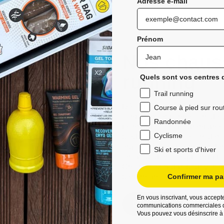
Adresse e-mail
Prénom
Nos chauss
running
Quels sont vos centres d
Trail running
Découvrez les chaussettes de 
Course à pied sur rou
confort exceptionnel lors de 
Randonnée
techniques, ils assurent une
Cyclisme
pieds au sec même lors des 
ergonomique et leurs bandes a
Ski et sports d'hiver
les ampoules, ce qui en fait 
Choisissez Sidas pour vos ave
performances améliorées et d
Confirmer ma par
En vous inscrivant, vous accepte
Découvrez
communications commerciales d
Vous pouvez vous désinscrire à