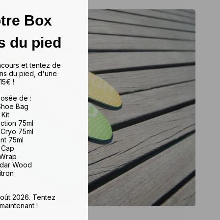
tre Box
s du pied
ncours et tentez de
ns du pied, d'une
15€ !
osée de :
 Shoe Bag
 Kit
iction 75ml
 Cryo 75ml
ant 75ml
e Cap
 Wrap
edar Wood
itron
 août 2026. Tentez
maintenant !