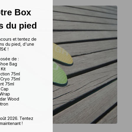
tre Box
s du pied
ncours et tentez de
ns du pied, d'une
15€ !
osée de :
 Shoe Bag
 Kit
iction 75ml
 Cryo 75ml
ant 75ml
e Cap
 Wrap
edar Wood
itron
 août 2026. Tentez
maintenant !