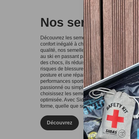
Nos semelles Si
Découvrez les semelles Sidas, conçues pour o
confort inégalé à chaque pas. Fabriquées à p
qualité, nos semelles conviennent à divers spo
au ski en passant par la course à pied. Grâce
des chocs, ils réduisent l'impact sur vos artic
risques de blessures. Les semelles Sidas fa
posture et une répartition équilibrée du poids
performances sportives et votre confort au qu
passionné ou simplement à la recherche d'un
choisissez les semelles Sidas pour une expé
optimisée. Avec Sidas, prenez soin de vos pie
forme, quelle que soit l'activité !
Découvrez