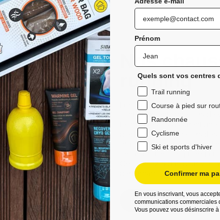
Adresse e-mail
Prénom
Nos chauss
running
Quels sont vos centres d
Trail running
Découvrez les chaussettes de 
Course à pied sur rou
confort exceptionnel lors de 
Randonnée
techniques, ils assurent une
Cyclisme
pieds au sec même lors des 
ergonomique et leurs bandes a
Ski et sports d'hiver
les ampoules, ce qui en fait 
Choisissez Sidas pour vos ave
performances améliorées et d
Confirmer ma par
En vous inscrivant, vous accepte
Découvrez
communications commerciales d
Vous pouvez vous désinscrire à