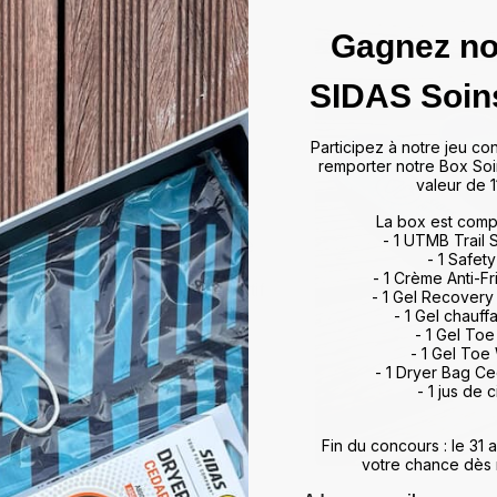
Gagnez no
das
SIDAS Soin
ffrir un maintien optimal et un
Participez à notre jeu co
artir de matériaux de haute
remporter notre Box Soi
rts et activités, allant du tennis
valeur de 1
 à leur technologie d'absorption
La box est comp
ulations, minimisant ainsi les
- 1 UTMB Trail
vorisent également une meilleure
- 1 Safety
, améliorant ainsi vos
- 1 Crème Anti-Fr
otidien. Que vous soyez un sportif
- 1 Gel Recovery
 meilleur maintien du pied,
- 1 Gel chauff
rience de marche et de sport
- 1 Gel To
- 1 Gel Toe
ds et restez au top de votre
- 1 Dryer Bag C
- 1 jus de c
Fin du concours : le 31
votre chance dès 