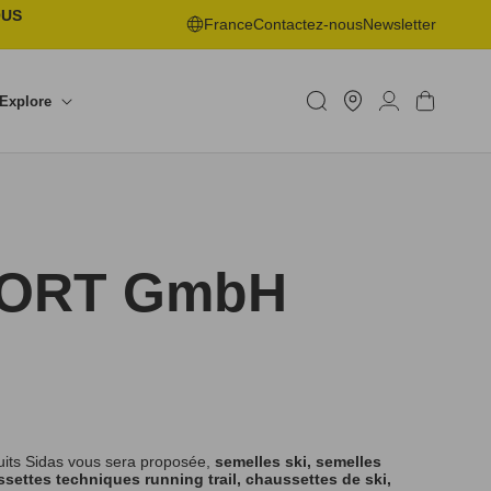
OUS
France
Contactez-nous
Newsletter
Trouver
un
Connexion
Panier
Explore
shop
ORT GmbH
uits Sidas vous sera proposée,
semelles ski, semelles
settes techniques running trail, chaussettes de ski,