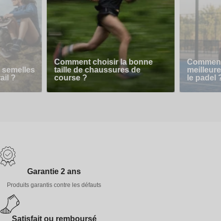
Comment choisir la bonne
Comment 
 semelles
taille de chaussures de
meilleur
ail ?
course ?
le padel 
Garantie 2 ans
Produits garantis contre les défauts
Satisfait ou remboursé