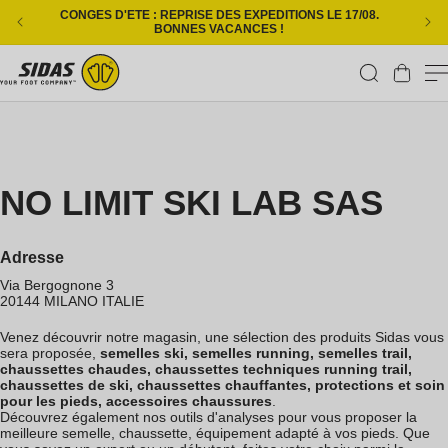
Ignorer et passer au contenu
CONGES D'ETE : REPRISE DES EXPEDITIONS LE 17/08.
L
BONNES VACANCES !
Panier
NO LIMIT SKI LAB SAS
Adresse
Via Bergognone 3
20144
MILANO
ITALIE
Venez découvrir notre magasin, une sélection des produits Sidas vous
sera proposée,
semelles ski, semelles running, semelles trail,
chaussettes chaudes, chaussettes techniques running trail,
chaussettes de ski, chaussettes chauffantes, protections et soin
pour les pieds, accessoires chaussures
.
Découvrez également nos outils d'analyses pour vous proposer la
meilleure semelle, chaussette, équipement adapté à vos pieds. Que