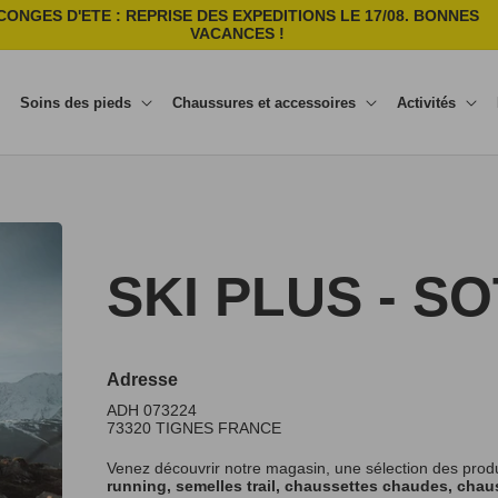
CONGES D'ETE : REPRISE DES EXPEDITIONS LE 17/08. BONNES
VACANCES !
Soins des pieds
Chaussures et accessoires
Activités
SKI PLUS - S
Adresse
ADH 073224
73320
TIGNES
FRANCE
Venez découvrir notre magasin, une sélection des prod
running, semelles trail, chaussettes chaudes, chaus