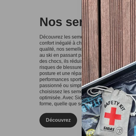
Nos semelles Si
Découvrez les semelles Sidas, conçues pour o
confort inégalé à chaque pas. Fabriquées à p
qualité, nos semelles conviennent à divers spo
au ski en passant par la course à pied. Grâce
des chocs, ils réduisent l'impact sur vos artic
risques de blessures. Les semelles Sidas fa
posture et une répartition équilibrée du poids
performances sportives et votre confort au qu
passionné ou simplement à la recherche d'un
choisissez les semelles Sidas pour une expé
optimisée. Avec Sidas, prenez soin de vos pie
forme, quelle que soit l'activité !
Découvrez