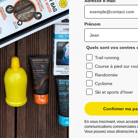
Adresse e-mail
Prénom
Nos chauss
running
Quels sont vos centres d
Trail running
Découvrez les chaussettes de 
Course à pied sur rou
confort exceptionnel lors de 
Randonnée
techniques, ils assurent une
Cyclisme
pieds au sec même lors des 
ergonomique et leurs bandes a
Ski et sports d'hiver
les ampoules, ce qui en fait 
Choisissez Sidas pour vos ave
performances améliorées et d
Confirmer ma par
En vous inscrivant, vous accepte
Découvrez
communications commerciales d
Vous pouvez vous désinscrire à