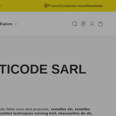
LIVRAISON OFFERTE EN POINT DE RETRAIT DÈS 50€ -
France
Contactez-nous
Newsletter
RETOURS SOUS 30J
Trouver
un
Connexion
Panier
Explore
shop
OTICODE SARL
uits Sidas vous sera proposée,
semelles ski, semelles
settes techniques running trail, chaussettes de ski,