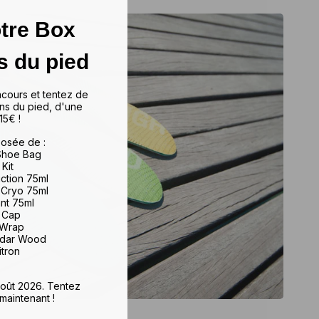
tre Box
s du pied
ncours et tentez de
ns du pied, d'une
15€ !
osée de :
 Shoe Bag
 Kit
iction 75ml
 Cryo 75ml
ant 75ml
e Cap
 Wrap
edar Wood
itron
 août 2026. Tentez
maintenant !