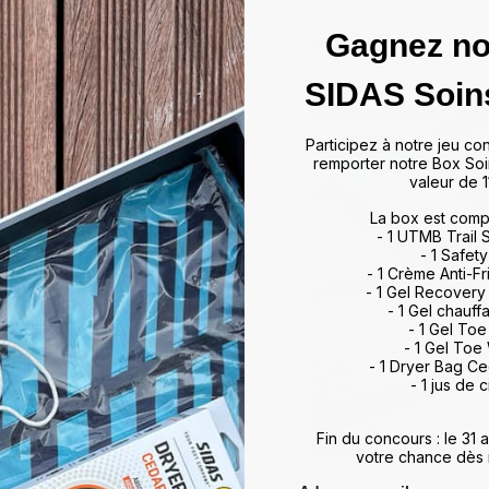
Gagnez no
das
SIDAS Soin
ffrir un maintien optimal et un
Participez à notre jeu co
artir de matériaux de haute
remporter notre Box Soi
rts et activités, allant du tennis
valeur de 1
 à leur technologie d'absorption
La box est comp
ulations, minimisant ainsi les
- 1 UTMB Trail
vorisent également une meilleure
- 1 Safety
, améliorant ainsi vos
- 1 Crème Anti-Fr
otidien. Que vous soyez un sportif
- 1 Gel Recovery
 meilleur maintien du pied,
- 1 Gel chauff
rience de marche et de sport
- 1 Gel To
- 1 Gel Toe
ds et restez au top de votre
- 1 Dryer Bag C
- 1 jus de c
Fin du concours : le 31
votre chance dès 